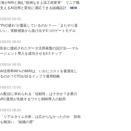
東海がNRIと挑む“前例なき上流工程変革” リニア構
支えるAI活用と変化に適応できる組織設計
NEW
/08/05 09:00
“PoC疲れ”が蔓延しているのか？──「またやり直
いい」実験感覚から抜け出す5つのゲートモデル
/08/05 08:00
と安全に接続されたデータ活用基盤の設計法──マル
ージェント導入を成功させる5ステップ
/08/04 08:00
AI活用率99％のMIXIは、いかにコストを最適化し
るのか？CTOが語るインフラ運用戦略
/08/03 10:00
ル配信に求められる「信頼性」は十分か？企業の
ARC運用が失敗するワケとBIMI導入の勘所
/08/03 08:00
「リアルタイム分析」は広がらなかったのか 技術
も根深い、“組織の壁”