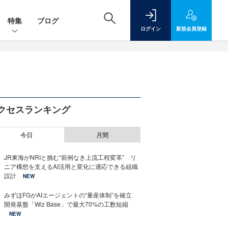
特集
ブログ
ログイン
新規
会員登録
クセスランキング
今日
月間
JR東海がNRIと挑む“前例なき上流工程変革” リ
ニア構想を支えるAI活用と変化に適応できる組織
設計
NEW
みずほFGがAIエージェントの“量産体制”を確立
開発基盤「Wiz Base」で最大70%の工数短縮
NEW