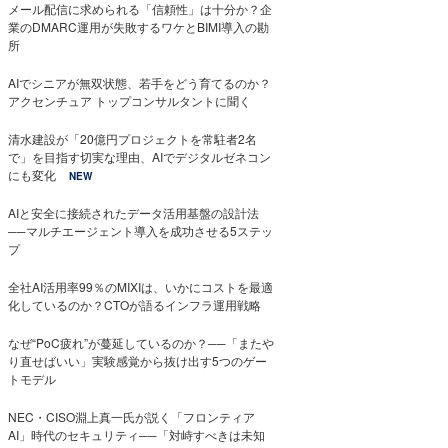
メール配信に求められる「信頼性」は十分か？企
業のDMARC運用が失敗するワケとBIMI導入の勘
所
AIでシニアが無双状態、若手をどう育てるのか？
アクセンチュア トップコンサルタントに聞く
清水建設が「20億円プロジェクトを常駐者2名
で」を目指す切実な理由、AIでデジタルゼネコン
にも変化
NEW
AIと安全に接続されたデータ活用基盤の設計法
──マルチエージェント導入を成功させる5ステッ
プ
全社AI活用率99％のMIXIは、いかにコストを最適
化しているのか？CTOが語るインフラ運用戦略
なぜ“PoC疲れ”が蔓延しているのか？──「またや
り直せばいい」実験感覚から抜け出す5つのゲー
トモデル
NEC・CISO淵上真一氏が説く「フロンティア
AI」時代のセキュリティ──「対峙すべきは未知