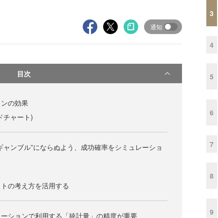
3
通知
4
目次
5
ョンの効果
6
ドチャート)
7
ギャンブル”にならぬよう、成功確率をシミュレーショ
8
ットの考え方を活用する
9
レーションで利用する「統計量」の精度が重要