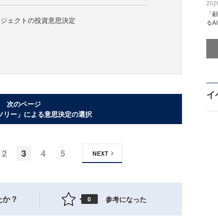
2026
「顧
ロジェクトの投資意思決定
るA
イ
次のページ
ツリー」による意思決定の選択
2
3
4
5
NEXT
たか？
参考になった
0