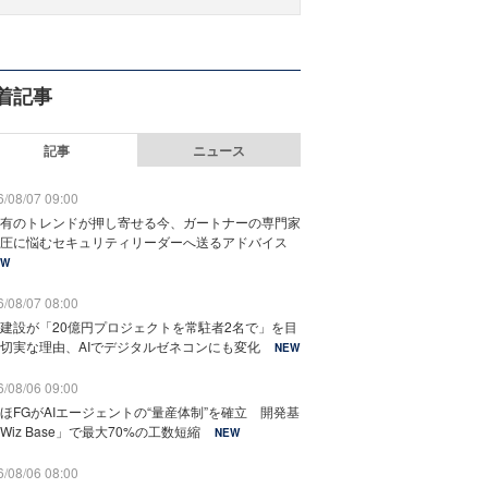
着記事
記事
ニュース
/08/07 09:00
有のトレンドが押し寄せる今、ガートナーの専門家
圧に悩むセキュリティリーダーへ送るアドバイス
EW
/08/07 08:00
建設が「20億円プロジェクトを常駐者2名で」を目
切実な理由、AIでデジタルゼネコンにも変化
NEW
/08/06 09:00
ほFGがAIエージェントの“量産体制”を確立 開発基
Wiz Base」で最大70%の工数短縮
NEW
/08/06 08:00