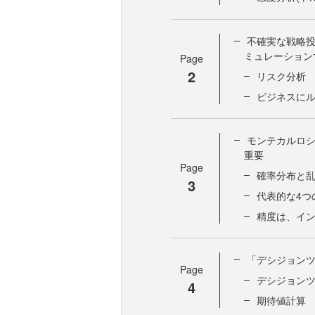
不確実な戦略投
ミュレーション
Page
2
リスク分析
ビジネスに
モンテカルロ
重要
Page
確率分布と
3
代表的な4つ
精度は、イ
「デシジョン
Page
デシジョン
4
期待値計算