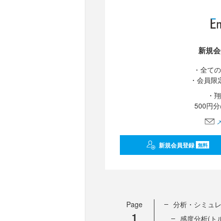
新規会
・全ての
・会員限
・翔
500円
新規会員登録
無料
Page
分析・シミュ
1
感度分析(ト