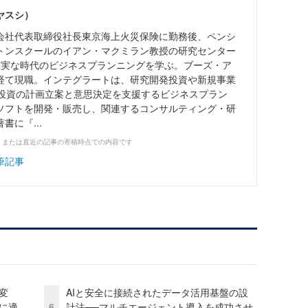
ヤスシ）
会社代表取締役社長東京海上火災保険に勤務後、ペンシ
トンスクールのイアン・マクミラン教授の研究センター
確実な時代のビジネスプランニングを学ぶ。ブーズ・ア
経て現職。インテグラートは、研究開発投資や新規事業
略投資の計画立案と意思決定を支援するビジネスプラン
ソフトを開発・販売し、関連するコンサルティング・研
書に『...
、または直近の記事の寄稿時点での内容です
筆記事
変
AIと安全に接続されたデータ活用基盤の設
化に適
6
計法──マルチエージェント導入を成功させ