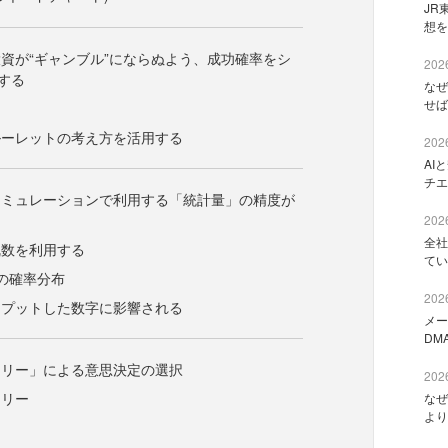
JR
想を
資が“ギャンブル”にならぬよう、成功確率をシ
2026
する
なぜ
せば
ルーレットの考え方を活用する
2026
AI
チエ
シミュレーションで利用する「統計量」の精度が
2026
全社
乱数を利用する
てい
の確率分布
2026
ンプットした数字に影響される
メー
DM
ツリー」による意思決定の選択
2026
ツリー
なぜ
より