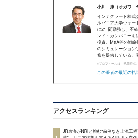
小川 康（オガワ 
インテグラート株式
ルバニア大学ウォー
に2年間勤務し、不
ンド・カンパニーを
投資、M&A等の戦
のシミュレーション
修を提供している。著
※プロフィールは、執筆時点
この著者の最近の執
アクセスランキング
JR東海がNRIと挑む“前例なき上流工程
1
革” リニア構想を支えるAI活用と変