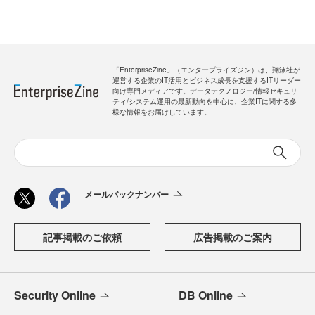
「EnterpriseZine」（エンタープライズジン）は、翔泳社が
運営する企業のIT活用とビジネス成長を支援するITリーダー
向け専門メディアです。データテクノロジー/情報セキュリ
ティ/システム運用の最新動向を中心に、企業ITに関する多
様な情報をお届けしています。
メールバックナンバー
記事掲載のご依頼
広告掲載のご案内
Security Online
DB Online