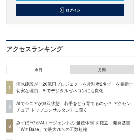
ログイン
アクセスランキング
今日
月間
清水建設が「20億円プロジェクトを常駐者2名で」を目指す
1
切実な理由、AIでデジタルゼネコンにも変化
AIでシニアが無双状態、若手をどう育てるのか？ アクセン
2
チュア トップコンサルタントに聞く
みずほFGがAIエージェントの“量産体制”を確立 開発基盤
3
「Wiz Base」で最大70%の工数短縮