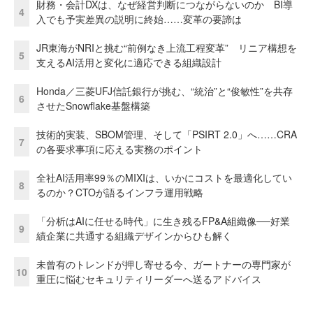
財務・会計DXは、なぜ経営判断につながらないのか BI導
4
入でも予実差異の説明に終始……変革の要諦は
JR東海がNRIと挑む“前例なき上流工程変革” リニア構想を
5
支えるAI活用と変化に適応できる組織設計
Honda／三菱UFJ信託銀行が挑む、“統治”と“俊敏性”を共存
6
させたSnowflake基盤構築
技術的実装、SBOM管理、そして「PSIRT 2.0」へ……CRA
7
の各要求事項に応える実務のポイント
全社AI活用率99％のMIXIは、いかにコストを最適化してい
8
るのか？CTOが語るインフラ運用戦略
「分析はAIに任せる時代」に生き残るFP&A組織像──好業
9
績企業に共通する組織デザインからひも解く
未曾有のトレンドが押し寄せる今、ガートナーの専門家が
10
重圧に悩むセキュリティリーダーへ送るアドバイス