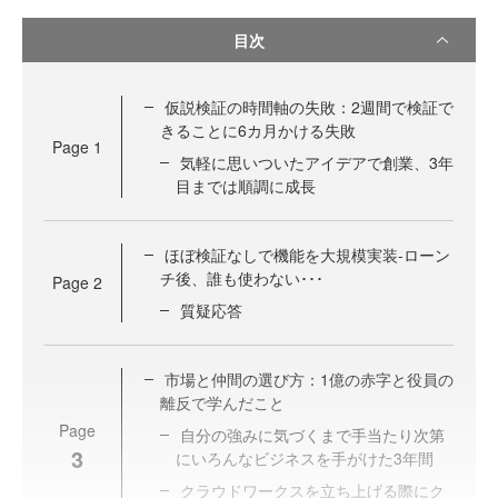
目次
仮説検証の時間軸の失敗：2週間で検証で
きることに6カ月かける失敗
Page
1
気軽に思いついたアイデアで創業、3年
目までは順調に成長
ほぼ検証なしで機能を大規模実装-ローン
チ後、誰も使わない･･･
Page
2
質疑応答
市場と仲間の選び方：1億の赤字と役員の
離反で学んだこと
Page
自分の強みに気づくまで手当たり次第
3
にいろんなビジネスを手がけた3年間
クラウドワークスを立ち上げる際にク