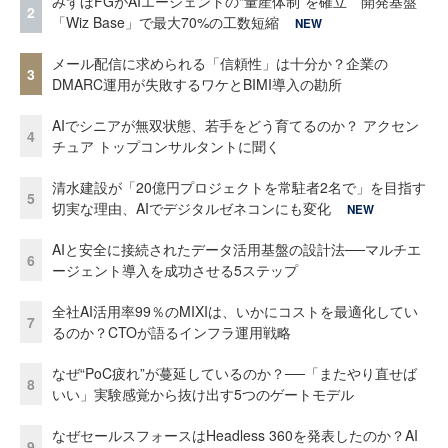
みずほFGがAIエージェントの“量産体制”を確立 開発基盤
2
「Wiz Base」で最大70%の工数短縮
NEW
メール配信に求められる「信頼性」は十分か？企業の
3
DMARC運用が失敗するワケとBIMI導入の勘所
AIでシニアが無双状態、若手をどう育てるのか？ アクセン
4
チュア トップコンサルタントに聞く
清水建設が「20億円プロジェクトを常駐者2名で」を目指す
5
切実な理由、AIでデジタルゼネコンにも変化
NEW
AIと安全に接続されたデータ活用基盤の設計法──マルチエ
6
ージェント導入を成功させる5ステップ
全社AI活用率99％のMIXIは、いかにコストを最適化してい
7
るのか？CTOが語るインフラ運用戦略
なぜ“PoC疲れ”が蔓延しているのか？──「またやり直せば
8
いい」実験感覚から抜け出す5つのゲートモデル
なぜセールスフォースはHeadless 360を発表したのか？AI
9