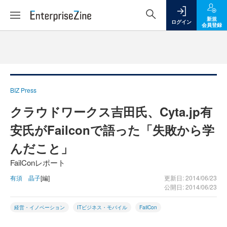
新規
ログイン
会員登録
BIZ Press
クラウドワークス吉田氏、Cyta.jp有
安氏がFailconで語った「失敗から学
んだこと」
FailConレポート
有須 晶子
[編]
更新日: 2014/06/23
公開日: 2014/06/23
経営・イノベーション
ITビジネス・モバイル
FailCon