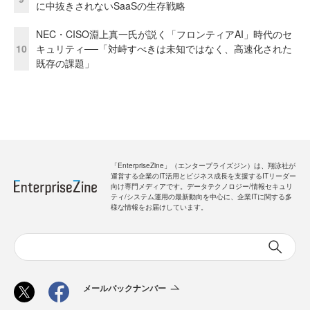
に中抜きされないSaaSの生存戦略
NEC・CISO淵上真一氏が説く「フロンティアAI」時代のセ
10
キュリティ──「対峙すべきは未知ではなく、高速化された
既存の課題」
「EnterpriseZine」（エンタープライズジン）は、翔泳社が
運営する企業のIT活用とビジネス成長を支援するITリーダー
向け専門メディアです。データテクノロジー/情報セキュリ
ティ/システム運用の最新動向を中心に、企業ITに関する多
様な情報をお届けしています。
メールバックナンバー