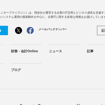
Zine」（エンタープライズジン）は、翔泳社が運営する企業のIT活用とビジネス成長を支
ィ/システム運用の最新動向を中心に、企業ITに関する多様な情報をお届けしていま
メールバックナンバー
記
録
財務・会計Online
ニュース
記事
ブログ