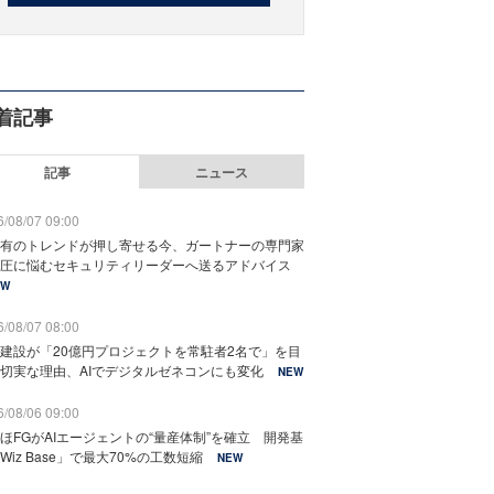
着記事
記事
ニュース
/08/07 09:00
有のトレンドが押し寄せる今、ガートナーの専門家
圧に悩むセキュリティリーダーへ送るアドバイス
EW
/08/07 08:00
建設が「20億円プロジェクトを常駐者2名で」を目
切実な理由、AIでデジタルゼネコンにも変化
NEW
/08/06 09:00
ほFGがAIエージェントの“量産体制”を確立 開発基
Wiz Base」で最大70%の工数短縮
NEW