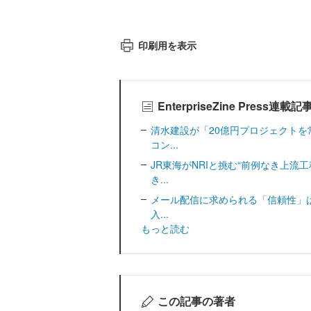
印刷用を表示
EnterpriseZine Press連載
清水建設が「20億円プロジェクトを
コン...
JR東海がNRIと挑む“前例なき上流
き...
メール配信に求められる「信頼性」は
入...
もっと読む
この記事の著者