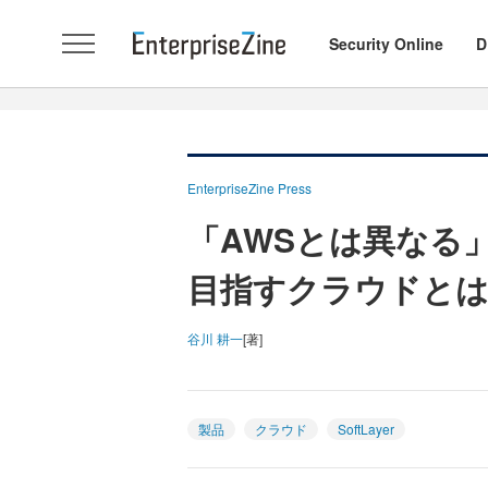
Security Online
D
EnterpriseZine Press
「AWSとは異なる」―
目指すクラウドと
谷川 耕一
[著]
製品
クラウド
SoftLayer