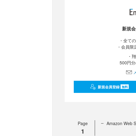
新規会
・全ての
・会員限
・翔
500円
新規会員登録
無料
Page
Amazon We
1