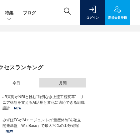
特集
ブログ
ログイン
新規
会員登録
クセスランキング
今日
月間
JR東海がNRIと挑む“前例なき上流工程変革” リ
ニア構想を支えるAI活用と変化に適応できる組織
設計
NEW
みずほFGがAIエージェントの“量産体制”を確立
開発基盤「Wiz Base」で最大70%の工数短縮
NEW