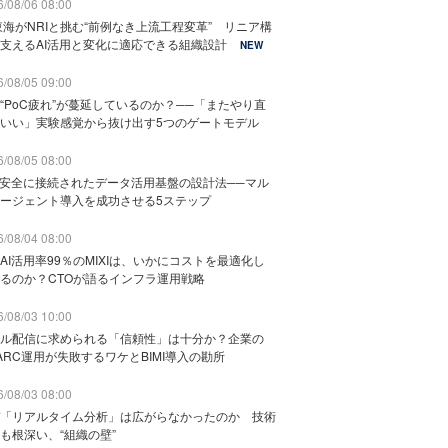
/08/06 08:00
東海がNRIと挑む“前例なき上流工程変革” リニア構
支えるAI活用と変化に適応できる組織設計
NEW
/08/05 09:00
“PoC疲れ”が蔓延しているのか？──「またやり直
いい」実験感覚から抜け出す5つのゲートモデル
/08/05 08:00
と安全に接続されたデータ活用基盤の設計法──マル
ージェント導入を成功させる5ステップ
/08/04 08:00
AI活用率99％のMIXIは、いかにコストを最適化し
るのか？CTOが語るインフラ運用戦略
/08/03 10:00
ル配信に求められる「信頼性」は十分か？企業の
ARC運用が失敗するワケとBIMI導入の勘所
/08/03 08:00
「リアルタイム分析」は広がらなかったのか 技術
も根深い、“組織の壁”