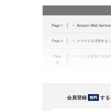
Page
1
Amazon Web Se
Page
2
クラウドを活用する
Page
いよいよ東京にもSof
3
会員登録
する
無料