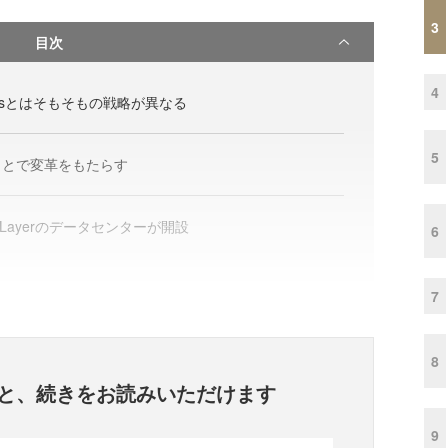
3
目次
4
rvicesとはそもそもの戦略が異なる
5
ことで変革をもたらす
tLayerのデータセンターが開設
6
7
8
と、
続きをお読みいただけます
9