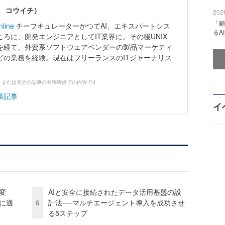
ワ コウイチ）
2026
「顧
nline
チーフキュレーターかつてAI、エキスパートシス
るA
ろに、開発エンジニアとしてIT業界に。その後UNIX
を経て、外資系ソフトウェアベンダーの製品マーケティ
どの業務を経験。現在はフリーランスのITジャーナリス
、または直近の記事の寄稿時点での内容です
筆記事
イ
変
AIと安全に接続されたデータ活用基盤の設
化に適
6
計法──マルチエージェント導入を成功させ
る5ステップ