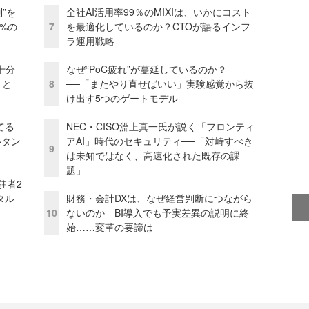
”を
全社AI活用率99％のMIXIは、いかにコスト
0%の
7
を最適化しているのか？CTOが語るインフ
ラ運用戦略
十分
なぜ“PoC疲れ”が蔓延しているのか？
ケと
8
──「またやり直せばいい」実験感覚から抜
け出す5つのゲートモデル
てる
NEC・CISO淵上真一氏が説く「フロンティ
ルタン
アAI」時代のセキュリティ──「対峙すべき
9
は未知ではなく、高速化された既存の課
題」
駐者2
タル
財務・会計DXは、なぜ経営判断につながら
10
ないのか BI導入でも予実差異の説明に終
始……変革の要諦は