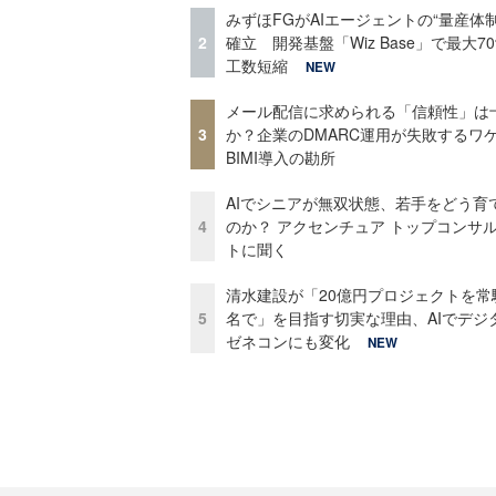
みずほFGがAIエージェントの“量産体制
2
確立 開発基盤「Wiz Base」で最大7
工数短縮
NEW
メール配信に求められる「信頼性」は
3
か？企業のDMARC運用が失敗するワ
BIMI導入の勘所
AIでシニアが無双状態、若手をどう育
4
のか？ アクセンチュア トップコンサ
トに聞く
清水建設が「20億円プロジェクトを常
5
名で」を目指す切実な理由、AIでデジ
ゼネコンにも変化
NEW