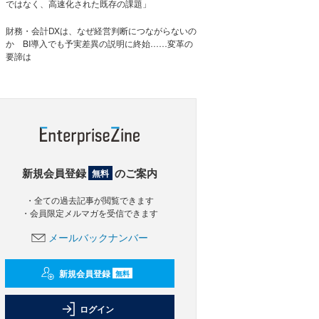
ではなく、高速化された既存の課題」
財務・会計DXは、なぜ経営判断につながらないの
か BI導入でも予実差異の説明に終始……変革の
要諦は
新規会員登録
のご案内
無料
・全ての過去記事が閲覧できます
・会員限定メルマガを受信できます
メールバックナンバー
新規会員登録
無料
ログイン