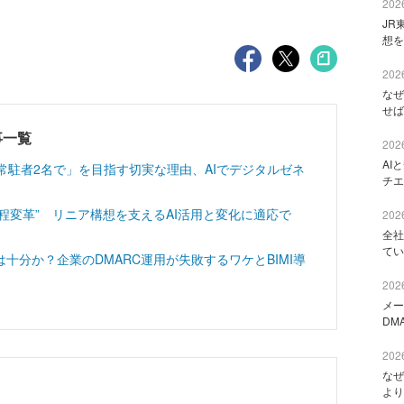
2026
JR
想を
2026
なぜ
せば
記事一覧
2026
AI
常駐者2名で」を目指す切実な理由、AIでデジタルゼネ
チエ
工程変革” リニア構想を支えるAI活用と変化に適応で
2026
全社
てい
十分か？企業のDMARC運用が失敗するワケとBIMI導
2026
メー
DM
2026
なぜ
より