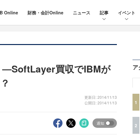
B Online
財務・会計Online
ニュース
記事
イベント
SoftLayer買収でIBMが
ア
は？
更新日: 2014/11/13
1
公開日: 2014/11/13
通知
2