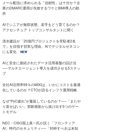
メール配信に求められる「信頼性」は十分か？企
業のDMARC運用が失敗するワケとBIMI導入の勘
所
AIでシニアが無双状態、若手をどう育てるのか？
アクセンチュア トップコンサルタントに聞く
清水建設が「20億円プロジェクトを常駐者2名
で」を目指す切実な理由、AIでデジタルゼネコン
にも変化
NEW
AIと安全に接続されたデータ活用基盤の設計法
──マルチエージェント導入を成功させる5ステッ
プ
全社AI活用率99％のMIXIは、いかにコストを最適
化しているのか？CTOが語るインフラ運用戦略
なぜ“PoC疲れ”が蔓延しているのか？──「またや
り直せばいい」実験感覚から抜け出す5つのゲー
トモデル
NEC・CISO淵上真一氏が説く「フロンティア
AI」時代のセキュリティ──「対峙すべきは未知