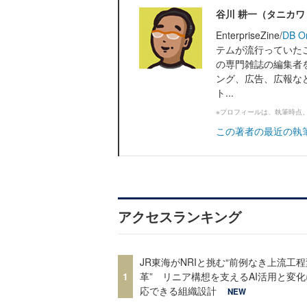
谷川 耕一（タニカ
EnterpriseZine/
DB O
テムが流行っていたこ
の専門雑誌の編集者
ング、広告、広報な
ト...
※プロフィールは、執筆時点
この著者の最近の執
アクセスランキング
JR東海がNRIと挑む“前例なき上流工程
1
革” リニア構想を支えるAI活用と変
応できる組織設計
NEW