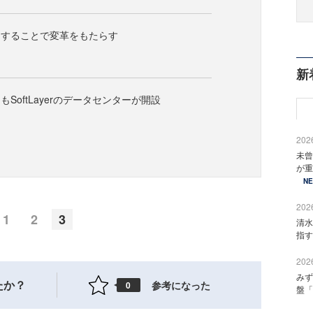
用することで変革をもたらす
新
SoftLayerのデータセンターが開設
2026
未曾
が重
N
2026
1
2
3
清水
指す
2026
みず
たか？
参考になった
0
盤「