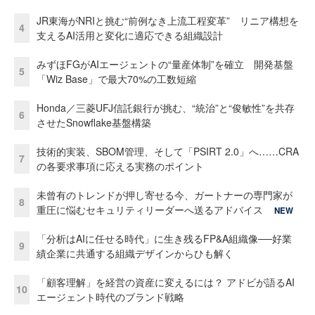
JR東海がNRIと挑む“前例なき上流工程変革” リニア構想を
4
支えるAI活用と変化に適応できる組織設計
みずほFGがAIエージェントの“量産体制”を確立 開発基盤
5
「Wiz Base」で最大70%の工数短縮
Honda／三菱UFJ信託銀行が挑む、“統治”と“俊敏性”を共存
6
させたSnowflake基盤構築
技術的実装、SBOM管理、そして「PSIRT 2.0」へ……CRA
7
の各要求事項に応える実務のポイント
未曾有のトレンドが押し寄せる今、ガートナーの専門家が
8
重圧に悩むセキュリティリーダーへ送るアドバイス
NEW
「分析はAIに任せる時代」に生き残るFP&A組織像──好業
9
績企業に共通する組織デザインからひも解く
「顧客理解」を経営の資産に変えるには？ アドビが語るAI
10
エージェント時代のブランド戦略