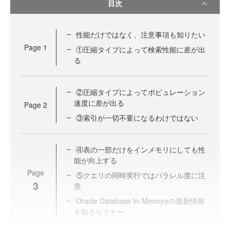
目次
性能だけではなく、注意事項も知りたい
Page
1
①圧縮タイプによって検索性能に差が出
る
②圧縮タイプによってポピュレーション
速度に差が出る
Page
2
③索引が一切不要になるわけではない
④表の一部だけをインメモリにしても性
能が向上する
Page
⑤クエリの同時実行ではパラレル度に注
3
意
Oracle Database In-Memoryの最新情報
を知るセミナー