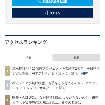
新規会員登録
無料
ログイン
アクセスランキング
今日
月間
清水建設が「20億円プロジェクトを常駐者2名で」を目指す
1
切実な理由、AIでデジタルゼネコンにも変化
NEW
AIでシニアが無双状態、若手をどう育てるのか？ アクセン
2
チュア トップコンサルタントに聞く
財務・会計DXは、なぜ経営判断につながらないのか BI導
3
入でも予実差異の説明に終始……変革の要諦は