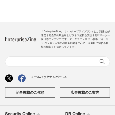
「EnterpriseZine」（エンタープライズジン）は、翔泳社が
運営する企業のIT活用とビジネス成長を支援するITリーダー
向け専門メディアです。データテクノロジー/情報セキュリ
ティ/システム運用の最新動向を中心に、企業ITに関する多
様な情報をお届けしています。
メールバックナンバー
記事掲載のご依頼
広告掲載のご案内
Security Online
DB Online