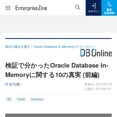
新規
ログイン
会員登録
既存の概念を覆す！Oracle Database In-Memoryのテクノロジー
検証で分かったOracle Database In-
Memoryに関する10の真実 (前編)
関 俊洋
[著]
更新日: 2015/01/15
公開日: 2015/01/07
DB
Oracle
Inmemory