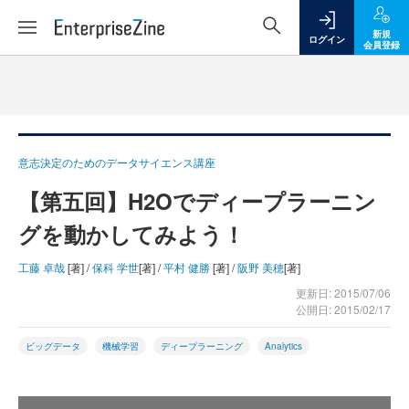
新規
ログイン
会員登録
意志決定のためのデータサイエンス講座
【第五回】H2Oでディープラーニン
グを動かしてみよう！
工藤 卓哉
[著] /
保科 学世
[著] /
平村 健勝
[著] /
阪野 美穂
[著]
更新日: 2015/07/06
公開日: 2015/02/17
ビッグデータ
機械学習
ディープラーニング
Analytics