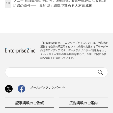
ソニー 経理部長が明かす、継続的に価値を生み出せる経理
10
組織の条件──「集約型」組織で進める人材育成術
「EnterpriseZine」（エンタープライズジン）は、翔泳社が
運営する企業のIT活用とビジネス成長を支援するITリーダー
向け専門メディアです。データテクノロジー/情報セキュリ
ティ/システム運用の最新動向を中心に、企業ITに関する多
様な情報をお届けしています。
メールバックナンバー
記事掲載のご依頼
広告掲載のご案内