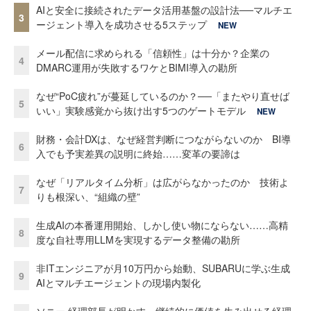
AIと安全に接続されたデータ活用基盤の設計法──マルチエ
3
ージェント導入を成功させる5ステップ
NEW
メール配信に求められる「信頼性」は十分か？企業の
4
DMARC運用が失敗するワケとBIMI導入の勘所
なぜ“PoC疲れ”が蔓延しているのか？──「またやり直せば
5
いい」実験感覚から抜け出す5つのゲートモデル
NEW
財務・会計DXは、なぜ経営判断につながらないのか BI導
6
入でも予実差異の説明に終始……変革の要諦は
なぜ「リアルタイム分析」は広がらなかったのか 技術よ
7
りも根深い、“組織の壁”
生成AIの本番運用開始、しかし使い物にならない……高精
8
度な自社専用LLMを実現するデータ整備の勘所
非ITエンジニアが月10万円から始動、SUBARUに学ぶ生成
9
AIとマルチエージェントの現場内製化