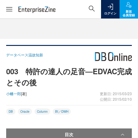
新規
ログイン
会員登録
データベース温故知新
003 特許の達人の足音―EDVAC完成
とその後
小幡一郎
[著]
更新日: 2015/03/23
公開日: 2015/02/10
DB
Oracle
Column
BI／DWH
目次