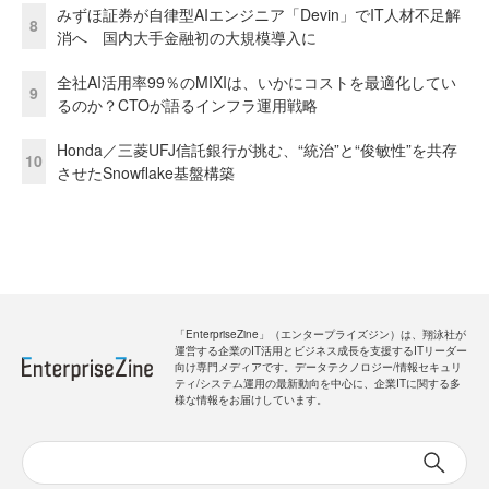
みずほ証券が自律型AIエンジニア「Devin」でIT人材不足解
8
消へ 国内大手金融初の大規模導入に
全社AI活用率99％のMIXIは、いかにコストを最適化してい
9
るのか？CTOが語るインフラ運用戦略
Honda／三菱UFJ信託銀行が挑む、“統治”と“俊敏性”を共存
10
させたSnowflake基盤構築
「EnterpriseZine」（エンタープライズジン）は、翔泳社が
運営する企業のIT活用とビジネス成長を支援するITリーダー
向け専門メディアです。データテクノロジー/情報セキュリ
ティ/システム運用の最新動向を中心に、企業ITに関する多
様な情報をお届けしています。