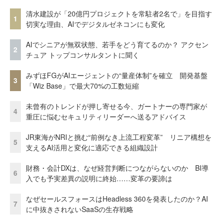
清水建設が「20億円プロジェクトを常駐者2名で」を目指す
1
切実な理由、AIでデジタルゼネコンにも変化
AIでシニアが無双状態、若手をどう育てるのか？ アクセン
2
チュア トップコンサルタントに聞く
みずほFGがAIエージェントの“量産体制”を確立 開発基盤
3
「Wiz Base」で最大70%の工数短縮
未曾有のトレンドが押し寄せる今、ガートナーの専門家が
4
重圧に悩むセキュリティリーダーへ送るアドバイス
JR東海がNRIと挑む“前例なき上流工程変革” リニア構想を
5
支えるAI活用と変化に適応できる組織設計
財務・会計DXは、なぜ経営判断につながらないのか BI導
6
入でも予実差異の説明に終始……変革の要諦は
なぜセールスフォースはHeadless 360を発表したのか？AI
7
に中抜きされないSaaSの生存戦略