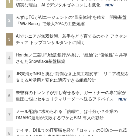
1
切実な理由、AIでデジタルゼネコンにも変化
NEW
みずほFGがAIエージェントの“量産体制”を確立 開発基盤
2
「Wiz Base」で最大70%の工数短縮
AIでシニアが無双状態、若手をどう育てるのか？ アクセン
3
チュア トップコンサルタントに聞く
Honda／三菱UFJ信託銀行が挑む、“統治”と“俊敏性”を共存
4
させたSnowflake基盤構築
JR東海がNRIと挑む“前例なき上流工程変革” リニア構想を
5
支えるAI活用と変化に適応できる組織設計
未曾有のトレンドが押し寄せる今、ガートナーの専門家が
6
重圧に悩むセキュリティリーダーへ送るアドバイス
NEW
メール配信に求められる「信頼性」は十分か？企業の
7
DMARC運用が失敗するワケとBIMI導入の勘所
ナイキ、DHLでのIT要職を経て「ロッテ」のCIOに──丸茂
8