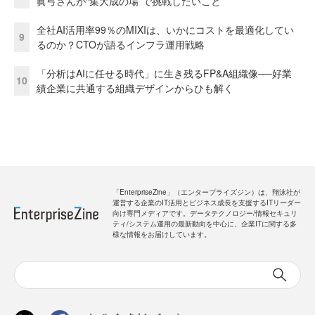
眞弓さんが“集大成の場”で挑戦したいこと
全社AI活用率99％のMIXIは、いかにコストを最適化してい
9
るのか？CTOが語るインフラ運用戦略
「分析はAIに任せる時代」に生き残るFP&A組織像──好業
10
績企業に共通する組織デザインからひも解く
「EnterpriseZine」（エンタープライズジン）は、翔泳社が
運営する企業のIT活用とビジネス成長を支援するITリーダー
向け専門メディアです。データテクノロジー/情報セキュリ
ティ/システム運用の最新動向を中心に、企業ITに関する多
様な情報をお届けしています。