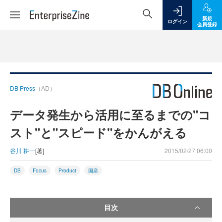
新規
ログイン
会員登録
DB Press
（AD）
データ発生から活用に至るまでの"コ
スト"と"スピード"をかんがえる
谷川 耕一
[著]
2015/02/27 06:00
DB
Focus
Product
国産
目次