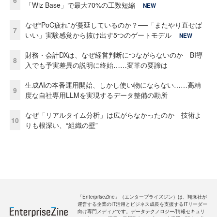
「Wiz Base」で最大70%の工数短縮
NEW
なぜ“PoC疲れ”が蔓延しているのか？──「またやり直せば
7
いい」実験感覚から抜け出す5つのゲートモデル
NEW
財務・会計DXは、なぜ経営判断につながらないのか BI導
8
入でも予実差異の説明に終始……変革の要諦は
生成AIの本番運用開始、しかし使い物にならない……高精
9
度な自社専用LLMを実現するデータ整備の勘所
なぜ「リアルタイム分析」は広がらなかったのか 技術よ
10
りも根深い、“組織の壁”
「EnterpriseZine」（エンタープライズジン）は、翔泳社が
運営する企業のIT活用とビジネス成長を支援するITリーダー
向け専門メディアです。データテクノロジー/情報セキュリ