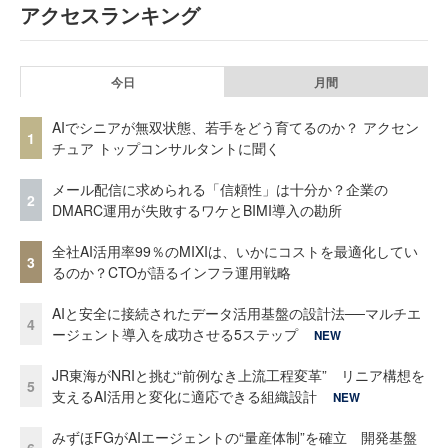
アクセスランキング
今日
月間
AIでシニアが無双状態、若手をどう育てるのか？ アクセン
1
チュア トップコンサルタントに聞く
メール配信に求められる「信頼性」は十分か？企業の
2
DMARC運用が失敗するワケとBIMI導入の勘所
全社AI活用率99％のMIXIは、いかにコストを最適化してい
3
るのか？CTOが語るインフラ運用戦略
AIと安全に接続されたデータ活用基盤の設計法──マルチエ
4
ージェント導入を成功させる5ステップ
NEW
JR東海がNRIと挑む“前例なき上流工程変革” リニア構想を
5
支えるAI活用と変化に適応できる組織設計
NEW
みずほFGがAIエージェントの“量産体制”を確立 開発基盤
6