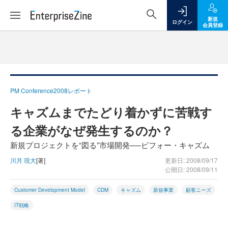
新規
ログイン
会員登録
PM Conference2008レポート
キャズムまでたどり着かずに苦戦す
る企業がなぜ発生するのか？
新規プロジェクトを“図る”市場開発──ビフォー・キャズム
川月 現大
[著]
更新日: 2008/09/17
公開日: 2008/09/11
Customer Development Model
CDM
キャズム
新規事業
顧客ニーズ
IT戦略