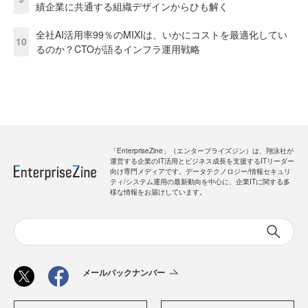
績企業に共通する組織デザインからひも解く
全社AI活用率99％のMIXIは、いかにコストを最適化してい
10
るのか？CTOが語るインフラ運用戦略
「EnterpriseZine」（エンタープライズジン）は、翔泳社が
運営する企業のIT活用とビジネス成長を支援するITリーダー
向け専門メディアです。データテクノロジー/情報セキュリ
ティ/システム運用の最新動向を中心に、企業ITに関する多
様な情報をお届けしています。
メールバックナンバー