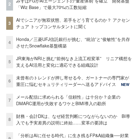
みずほFGがAIエージェントの“量産体制”を確立 開発基盤
2
「Wiz Base」で最大70%の工数短縮
AIでシニアが無双状態、若手をどう育てるのか？ アクセン
3
チュア トップコンサルタントに聞く
Honda／三菱UFJ信託銀行が挑む、“統治”と“俊敏性”を共存
4
させたSnowflake基盤構築
JR東海がNRIと挑む“前例なき上流工程変革” リニア構想を
5
支えるAI活用と変化に適応できる組織設計
未曾有のトレンドが押し寄せる今、ガートナーの専門家が
6
重圧に悩むセキュリティリーダーへ送るアドバイス
NEW
メール配信に求められる「信頼性」は十分か？企業の
7
DMARC運用が失敗するワケとBIMI導入の勘所
財務・会計DXは、なぜ経営判断につながらないのか BI導
8
入でも予実差異の説明に終始……変革の要諦は
「分析はAIに任せる時代」に生き残るFP&A組織像──好業
9