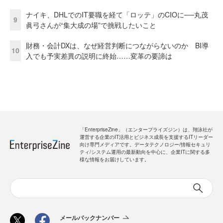
ナイキ、DHLでのIT要職を経て「ロッテ」のCIOに──丸茂
9
眞弓さんが“集大成の場”で挑戦したいこと
財務・会計DXは、なぜ経営判断につながらないのか BI導
10
入でも予実差異の説明に終始……変革の要諦は
「EnterpriseZine」（エンタープライズジン）は、翔泳社が
運営する企業のIT活用とビジネス成長を支援するITリーダー
向け専門メディアです。データテクノロジー/情報セキュリ
ティ/システム運用の最新動向を中心に、企業ITに関する多
様な情報をお届けしています。
メールバックナンバー