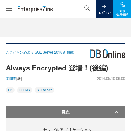
新規
ログイン
会員登録
ここから始めよう SQL Server 2016 新機能
Always Encrypted 登場！(後編)
本間崇
[著]
2016/05/10 06:00
DB
RDBMS
SQLServer
目次
サンプルアプリケーション