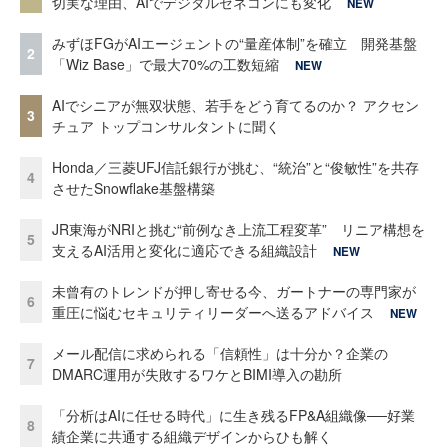
切実な理由、AIでデジタルゼネコンにも変化
NEW
みずほFGがAIエージェントの“量産体制”を確立 開発基盤
2
「Wiz Base」で最大70%の工数短縮
NEW
AIでシニアが無双状態、若手をどう育てるのか？ アクセン
3
チュア トップコンサルタントに聞く
Honda／三菱UFJ信託銀行が挑む、“統治”と“俊敏性”を共存
4
させたSnowflake基盤構築
JR東海がNRIと挑む“前例なき上流工程変革” リニア構想を
5
支えるAI活用と変化に適応できる組織設計
NEW
未曾有のトレンドが押し寄せる今、ガートナーの専門家が
6
重圧に悩むセキュリティリーダーへ送るアドバイス
NEW
メール配信に求められる「信頼性」は十分か？企業の
7
DMARC運用が失敗するワケとBIMI導入の勘所
「分析はAIに任せる時代」に生き残るFP&A組織像──好業
8
績企業に共通する組織デザインからひも解く