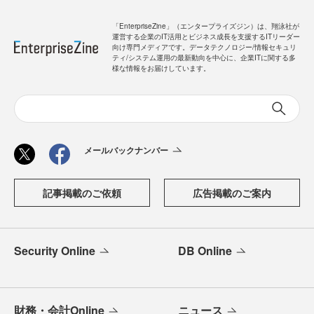
「EnterpriseZine」（エンタープライズジン）は、翔泳社が
運営する企業のIT活用とビジネス成長を支援するITリーダー
向け専門メディアです。データテクノロジー/情報セキュリ
ティ/システム運用の最新動向を中心に、企業ITに関する多
様な情報をお届けしています。
メールバックナンバー
記事掲載のご依頼
広告掲載のご案内
Security Online
DB Online
財務・会計Online
ニュース