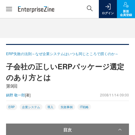
新規
ログイン
会員登録
ERP失敗の法則～なぜ企業システムはいつも同じところで躓くのか～
子会社の正しいERPパッケージ選定
のあり方とは
第9回
鍋野 敬一郎
[著]
2008/11/14 09:00
ERP
企業システム
導入
失敗事例
IT戦略
目次