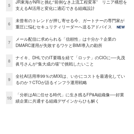
JR東海がNRIと挑む“前例なき上流工程変革” リニア構想を
5
支えるAI活用と変化に適応できる組織設計
未曾有のトレンドが押し寄せる今、ガートナーの専門家が
6
重圧に悩むセキュリティリーダーへ送るアドバイス
NEW
メール配信に求められる「信頼性」は十分か？企業の
7
DMARC運用が失敗するワケとBIMI導入の勘所
ナイキ、DHLでのIT要職を経て「ロッテ」のCIOに──丸茂
8
眞弓さんが“集大成の場”で挑戦したいこと
全社AI活用率99％のMIXIは、いかにコストを最適化してい
9
るのか？CTOが語るインフラ運用戦略
「分析はAIに任せる時代」に生き残るFP&A組織像──好業
10
績企業に共通する組織デザインからひも解く