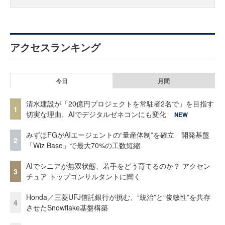
アクセスランキング
今日
月間
清水建設が「20億円プロジェクトを常駐者2名で」を目指す
1
切実な理由、AIでデジタルゼネコンにも変化
NEW
みずほFGがAIエージェントの“量産体制”を確立 開発基盤
2
「Wiz Base」で最大70%の工数短縮
AIでシニアが無双状態、若手をどう育てるのか？ アクセン
3
チュア トップコンサルタントに聞く
Honda／三菱UFJ信託銀行が挑む、“統治”と“俊敏性”を共存
4
させたSnowflake基盤構築