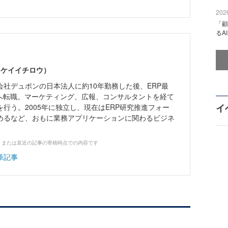
2026
「顧
るA
 ケイイチロウ）
社デュポンの日本法人に約10年勤務した後、ERP最
ンへ転職。マーケティング、広報、コンサルタントを経て
イ
行う。2005年に独立し、現在はERP研究推進フォー
めるなど、おもに業務アプリケーションに関わるビジネ
、または直近の記事の寄稿時点での内容です
筆記事