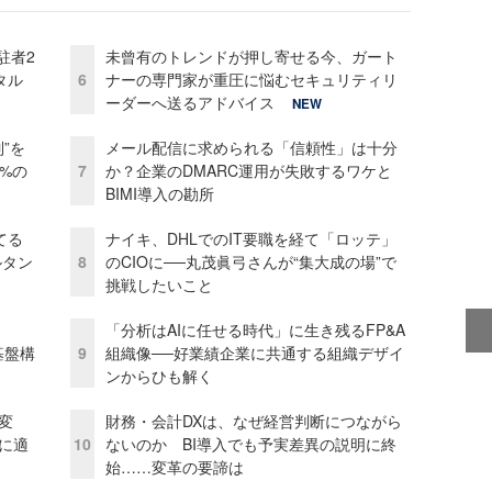
駐者2
未曾有のトレンドが押し寄せる今、ガート
タル
6
ナーの専門家が重圧に悩むセキュリティリ
ーダーへ送るアドバイス
NEW
”を
メール配信に求められる「信頼性」は十分
0%の
7
か？企業のDMARC運用が失敗するワケと
BIMI導入の勘所
てる
ナイキ、DHLでのIT要職を経て「ロッテ」
ルタン
8
のCIOに──丸茂眞弓さんが“集大成の場”で
挑戦したいこと
「分析はAIに任せる時代」に生き残るFP&A
e基盤構
9
組織像──好業績企業に共通する組織デザイ
ンからひも解く
変
財務・会計DXは、なぜ経営判断につながら
化に適
10
ないのか BI導入でも予実差異の説明に終
始……変革の要諦は