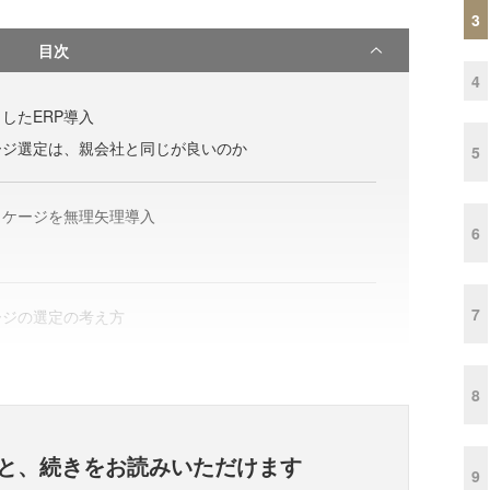
3
目次
4
したERP導入
ージ選定は、親会社と同じが良いのか
5
ッケージを無理矢理導入
6
7
ージの選定の考え方
8
と、
続きをお読みいただけます
9