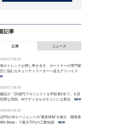
着記事
記事
ニュース
/08/07 09:00
有のトレンドが押し寄せる今、ガートナーの専門家
圧に悩むセキュリティリーダーへ送るアドバイス
EW
/08/07 08:00
建設が「20億円プロジェクトを常駐者2名で」を目
切実な理由、AIでデジタルゼネコンにも変化
NEW
/08/06 09:00
ほFGがAIエージェントの“量産体制”を確立 開発基
Wiz Base」で最大70%の工数短縮
NEW