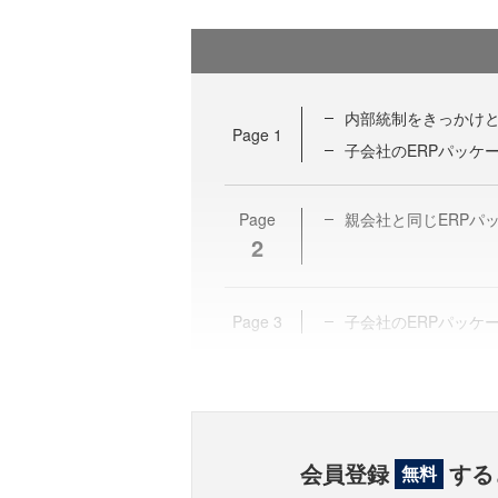
内部統制をきっかけと
Page
1
子会社のERPパッケ
Page
親会社と同じERPパ
2
Page
3
子会社のERPパッケ
会員登録
する
無料