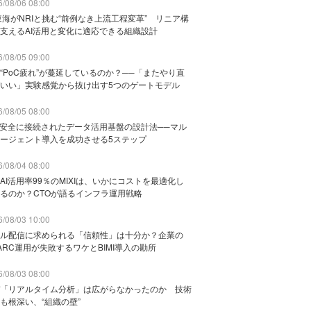
/08/06 08:00
東海がNRIと挑む“前例なき上流工程変革” リニア構
支えるAI活用と変化に適応できる組織設計
/08/05 09:00
“PoC疲れ”が蔓延しているのか？──「またやり直
いい」実験感覚から抜け出す5つのゲートモデル
/08/05 08:00
と安全に接続されたデータ活用基盤の設計法──マル
ージェント導入を成功させる5ステップ
/08/04 08:00
AI活用率99％のMIXIは、いかにコストを最適化し
るのか？CTOが語るインフラ運用戦略
/08/03 10:00
ル配信に求められる「信頼性」は十分か？企業の
ARC運用が失敗するワケとBIMI導入の勘所
/08/03 08:00
「リアルタイム分析」は広がらなかったのか 技術
も根深い、“組織の壁”