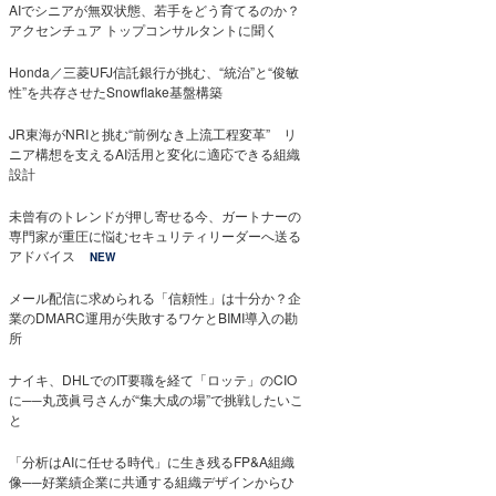
AIでシニアが無双状態、若手をどう育てるのか？
アクセンチュア トップコンサルタントに聞く
Honda／三菱UFJ信託銀行が挑む、“統治”と“俊敏
性”を共存させたSnowflake基盤構築
JR東海がNRIと挑む“前例なき上流工程変革” リ
ニア構想を支えるAI活用と変化に適応できる組織
設計
未曾有のトレンドが押し寄せる今、ガートナーの
専門家が重圧に悩むセキュリティリーダーへ送る
アドバイス
NEW
メール配信に求められる「信頼性」は十分か？企
業のDMARC運用が失敗するワケとBIMI導入の勘
所
ナイキ、DHLでのIT要職を経て「ロッテ」のCIO
に──丸茂眞弓さんが“集大成の場”で挑戦したいこ
と
「分析はAIに任せる時代」に生き残るFP&A組織
像──好業績企業に共通する組織デザインからひ