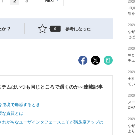
1
2
3
NEXT
2026
JR
想を
2026
たか？
参考になった
0
なぜ
せば
2026
AI
チエ
2026
全社
てい
ステムはいつも同じところで躓くのか～連載記事
2026
メー
を逆境で痛感するとき
DM
要な資質とは
2026
視されがちなユーザインタフェースこそが満足度アップの
なぜ
より