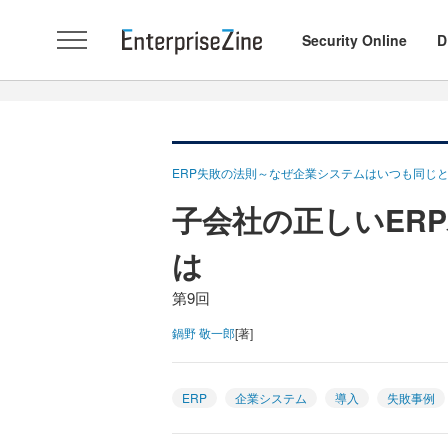
Security Online
D
ERP失敗の法則～なぜ企業システムはいつも同じ
子会社の正しいER
は
第9回
鍋野 敬一郎
[著]
ERP
企業システム
導入
失敗事例