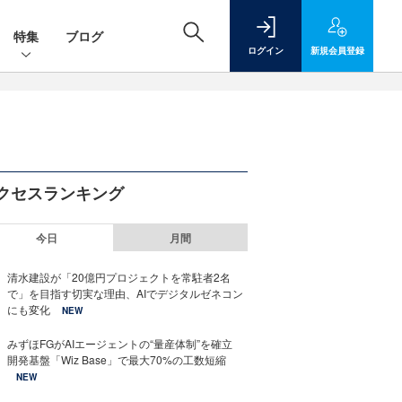
特集
ブログ
ログイン
新規
会員登録
クセスランキング
今日
月間
清水建設が「20億円プロジェクトを常駐者2名
で」を目指す切実な理由、AIでデジタルゼネコン
にも変化
NEW
みずほFGがAIエージェントの“量産体制”を確立
開発基盤「Wiz Base」で最大70%の工数短縮
NEW