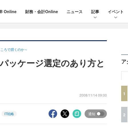
B Online
財務・会計Online
ニュース
記事
イベント
ところで躓くのか～
Pパッケージ選定のあり方と
ア
1
2008/11/14 09:00
IT戦略
通知
2