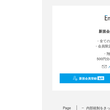
新規会
・全ての
・会員限
・翔
500円
新規会員登録
無料
Page
内部統制をきっ