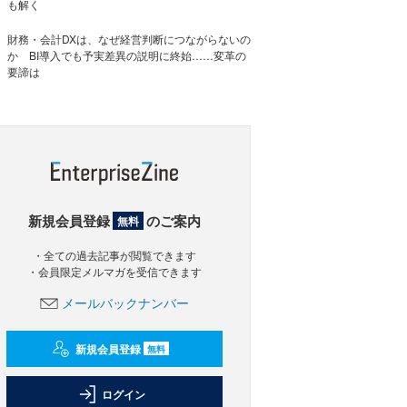
も解く
財務・会計DXは、なぜ経営判断につながらないの
か BI導入でも予実差異の説明に終始……変革の
要諦は
新規会員登録
のご案内
無料
・全ての過去記事が閲覧できます
・会員限定メルマガを受信できます
メールバックナンバー
新規会員登録
無料
ログイン