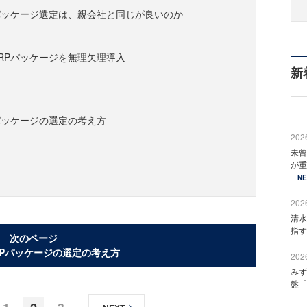
パッケージ選定は、親会社と同じが良いのか
RPパッケージを無理矢理導入
新
パッケージの選定の考え方
2026
未曾
が重
N
2026
清水
指す
次のページ
RPパッケージの選定の考え方
2026
みず
盤「