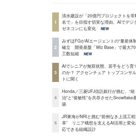
清水建設が「20億円プロジェクトを常
1
名で」を目指す切実な理由、AIでデジ
ゼネコンにも変化
NEW
みずほFGがAIエージェントの“量産体制
2
確立 開発基盤「Wiz Base」で最大7
工数短縮
NEW
AIでシニアが無双状態、若手をどう育
3
のか？ アクセンチュア トップコンサ
トに聞く
Honda／三菱UFJ信託銀行が挑む、“統
4
治”と“俊敏性”を共存させたSnowflak
築
JR東海がNRIと挑む“前例なき上流工程
5
革” リニア構想を支えるAI活用と変
応できる組織設計