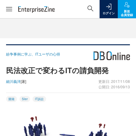
新規
ログイン
会員登録
紛争事例に学ぶ、ITユーザの心得
民法改正で変わるITの請負開発
細川義洋
[著]
更新日: 2017/11/08
公開日: 2016/09/13
開発
SIer
IT訴訟