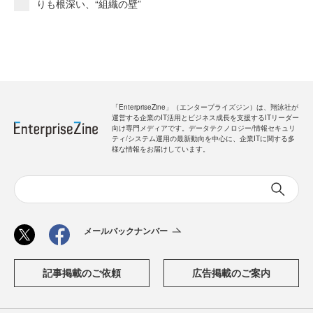
りも根深い、“組織の壁”
「EnterpriseZine」（エンタープライズジン）は、翔泳社が
運営する企業のIT活用とビジネス成長を支援するITリーダー
向け専門メディアです。データテクノロジー/情報セキュリ
ティ/システム運用の最新動向を中心に、企業ITに関する多
様な情報をお届けしています。
メールバックナンバー
記事掲載のご依頼
広告掲載のご案内