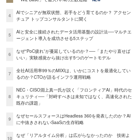
AIでシニアが無双状態、若手をどう育てるのか？ アクセン
4
チュア トップコンサルタントに聞く
AIと安全に接続されたデータ活用基盤の設計法──マルチエ
5
ージェント導入を成功させる5ステップ
なぜ“PoC疲れ”が蔓延しているのか？──「またやり直せば
6
いい」実験感覚から抜け出す5つのゲートモデル
全社AI活用率99％のMIXIは、いかにコストを最適化してい
7
るのか？CTOが語るインフラ運用戦略
NEC・CISO淵上真一氏が説く「フロンティアAI」時代のセ
8
キュリティ──「対峙すべきは未知ではなく、高速化された
既存の課題」
なぜセールスフォースはHeadless 360を発表したのか？AI
9
に中抜きされないSaaSの生存戦略
なぜ「リアルタイム分析」は広がらなかったのか 技術よ
10