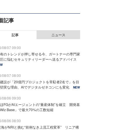
着記事
記事
ニュース
/08/07 09:00
有のトレンドが押し寄せる今、ガートナーの専門家
圧に悩むセキュリティリーダーへ送るアドバイス
EW
/08/07 08:00
建設が「20億円プロジェクトを常駐者2名で」を目
切実な理由、AIでデジタルゼネコンにも変化
NEW
/08/06 09:00
ほFGがAIエージェントの“量産体制”を確立 開発基
Wiz Base」で最大70%の工数短縮
/08/06 08:00
東海がNRIと挑む“前例なき上流工程変革” リニア構