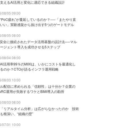
支えるAI活用と変化に適応できる組織設計
/08/05 09:00
“PoC疲れ”が蔓延しているのか？──「またやり直
いい」実験感覚から抜け出す5つのゲートモデル
/08/05 08:00
と安全に接続されたデータ活用基盤の設計法──マル
ージェント導入を成功させる5ステップ
/08/04 08:00
AI活用率99％のMIXIは、いかにコストを最適化し
るのか？CTOが語るインフラ運用戦略
/08/03 10:00
ル配信に求められる「信頼性」は十分か？企業の
ARC運用が失敗するワケとBIMI導入の勘所
/08/03 08:00
「リアルタイム分析」は広がらなかったのか 技術
も根深い、“組織の壁”
/07/31 10:00