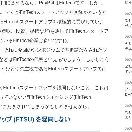
に答えるなら、PayPalはFinTechです。しかし
想を
ん。ですがFinTechスタートアップと無縁かというと
2026
なぜ
ったFinTechスタートアップを積極的に買収していま
せば
(買収、投資、提携など)を通してFinTechスタートア
2026
るFinTech企業は多いですね。
AI
チエ
、それに今回のシンポジウムで基調講演をされたソ
どはFinTechの代表といえるでしょう。しかしこう
2026
全社
ううひとつの主役であるFinTechスタートアップでは
てい
2026
chとFinTechスタートアップを混同しないこと、これは
メー
DM
いと"FinTechウォッシング(FinTech
nTech"にだまされてしまうかもしれませんから。
2026
なぜ
より
2026