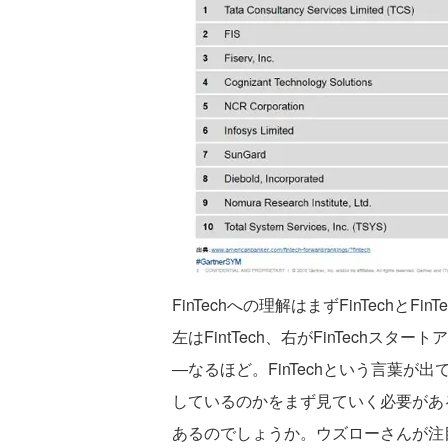
FinTechへの理解はまずFinTechとF
左はFintTech、右がFinTechスタ
―なるほど。FinTechという言葉
しているのかをまず見ていく必要がある
あるのでしょうか。ウズローさんが注