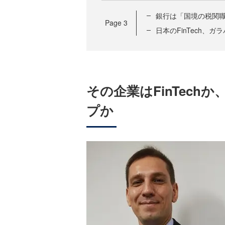
銀行は「国境の税関職
Page
3
日本のFinTech、
その企業はFinTechか
プか