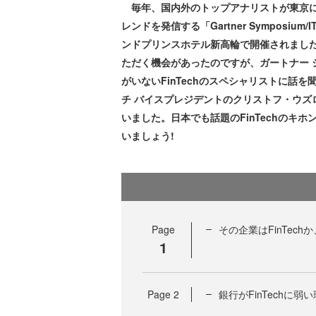
毎年、国内外のトップアナリストが東京に集
レンドを発信する「Gartner Symposiu
ンドプリンスホテル新高輪で開催されまし
ただく機会があったのですが、ガートナー 
がいないFinTechのスペシャリストに話
チ バイスプレジデントのクリストフ・ウズロー(C
いました。日本でも話題のFinTechのキ
いましょう!
Page
その企業はFinTech
1
Page
2
銀行がFinTechに弱