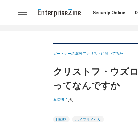
Security Online
D
ガートナーの海外アナリストに聞いてみた
クリストフ・ウズロー
ってなんですか
五味明子
[著]
IT戦略
ハイプサイクル