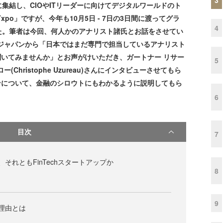
結し、CIOやITリーダーに向けてデジタルワールドのト
m/ITxpo」ですが、今年も10月5日 - 7日の3日間に渡ってグラ
4
た。筆者は今回、何人かのアナリスト諸氏とお話をさせてい
ジャパンから「日本ではまだ専門で担当しているアナリスト
を聞いてみませんか」とお声がけいただき、ガートナー リサー
5
hristophe Uzureau)さんにインタビューさせてもら
ホンについて、金融のシロウトにもわかるように説明してもら
6
目次
7
か、それともFinTechスタートアップか
8
9
い理由とは