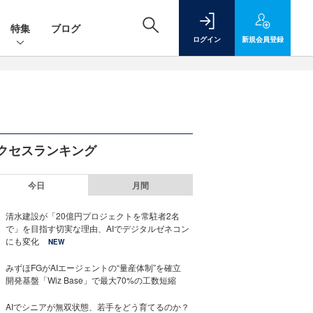
特集
ブログ
ログイン
新規
会員登録
クセスランキング
今日
月間
清水建設が「20億円プロジェクトを常駐者2名
で」を目指す切実な理由、AIでデジタルゼネコン
にも変化
NEW
みずほFGがAIエージェントの“量産体制”を確立
開発基盤「Wiz Base」で最大70%の工数短縮
AIでシニアが無双状態、若手をどう育てるのか？