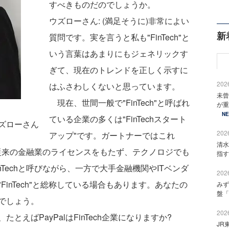
すべきものだのでしょうか。
ウズローさん: (満足そうに)非常によい
新
質問です。実を言うと私も"FinTech"と
いう言葉はあまりにもジェネリックす
ぎて、現在のトレンドを正しく示すに
2026
はふさわしくないと思っています。
未曾
現在、世間一般で"FinTech"と呼ばれ
が重
N
ている企業の多くは"FinTechスタート
ズローさん
2026
アップ"です。ガートナーではこれ
清水
た従来の金融業のライセンスをもたず、テクノロジでも
指す
Techと呼びながら、一方で大手金融機関やITベンダ
2026
inTech"と総称している場合もあります。あなたの
みず
盤「
でしょう。
2026
えばPayPalはFinTech企業になりますか?
JR