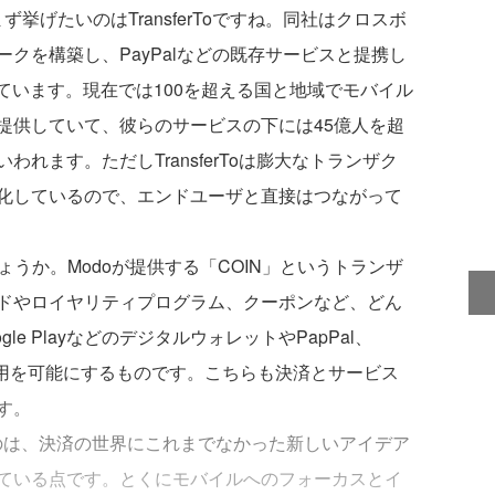
挙げたいのはTransferToですね。同社はクロスボ
クを構築し、PayPalなどの既存サービスと提携し
ています。現在では100を超える国と地域でモバイル
提供していて、彼らのサービスの下には45億人を超
れます。ただしTransferToは膨大なトランザク
化しているので、エンドユーザと直接はつながって
ょうか。Modoが提供する「COIN」というトランザ
ドやロイヤリティプログラム、クーポンなど、どん
le PlayなどのデジタルウォレットやPapPal、
の利用を可能にするものです。こちらも決済とサービス
す。
るのは、決済の世界にこれまでなかった新しいアイデア
ている点です。とくにモバイルへのフォーカスとイ