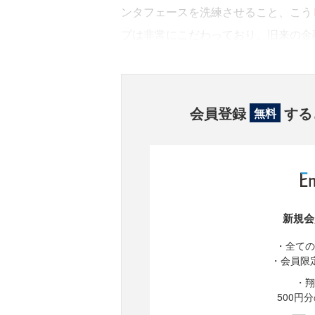
ンタフェースを洗練させること、こうし
プは非常にこだわっており、旧来の金
会員登録
する
無料
新規会
・全ての
・会員限
・翔
500円