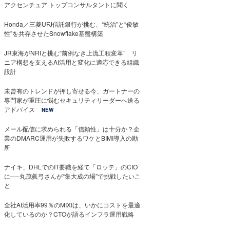
アクセンチュア トップコンサルタントに聞く
Honda／三菱UFJ信託銀行が挑む、“統治”と“俊敏
性”を共存させたSnowflake基盤構築
JR東海がNRIと挑む“前例なき上流工程変革” リ
ニア構想を支えるAI活用と変化に適応できる組織
設計
未曾有のトレンドが押し寄せる今、ガートナーの
専門家が重圧に悩むセキュリティリーダーへ送る
アドバイス
NEW
メール配信に求められる「信頼性」は十分か？企
業のDMARC運用が失敗するワケとBIMI導入の勘
所
ナイキ、DHLでのIT要職を経て「ロッテ」のCIO
に──丸茂眞弓さんが“集大成の場”で挑戦したいこ
と
全社AI活用率99％のMIXIは、いかにコストを最適
化しているのか？CTOが語るインフラ運用戦略