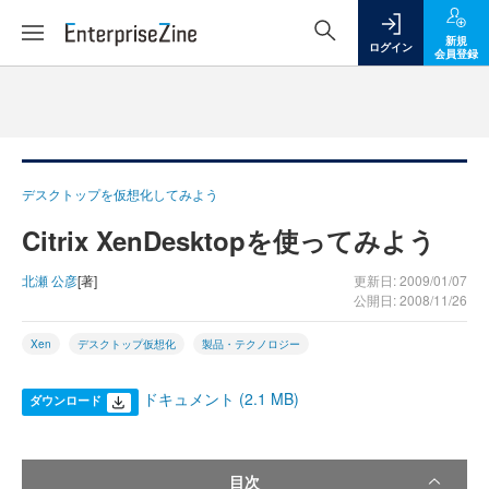
新規
ログイン
会員登録
デスクトップを仮想化してみよう
Citrix XenDesktopを使ってみよう
北瀬 公彦
[著]
更新日: 2009/01/07
公開日: 2008/11/26
Xen
デスクトップ仮想化
製品・テクノロジー
ドキュメント (2.1 MB)
ダウンロード
目次