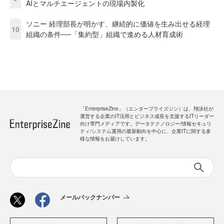
AIとマルチエージェントの現場内製化
ソニー 経理部長が明かす、継続的に価値を生み出せる経理
10
組織の条件──「集約型」組織で進める人材育成術
「EnterpriseZine」（エンタープライズジン）は、翔泳社が
運営する企業のIT活用とビジネス成長を支援するITリーダー
向け専門メディアです。データテクノロジー/情報セキュリ
ティ/システム運用の最新動向を中心に、企業ITに関する多
様な情報をお届けしています。
メールバックナンバー