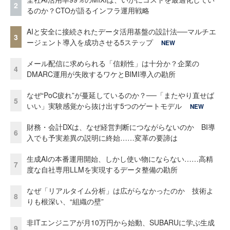
2
るのか？CTOが語るインフラ運用戦略
AIと安全に接続されたデータ活用基盤の設計法──マルチエ
3
ージェント導入を成功させる5ステップ
NEW
メール配信に求められる「信頼性」は十分か？企業の
4
DMARC運用が失敗するワケとBIMI導入の勘所
なぜ“PoC疲れ”が蔓延しているのか？──「またやり直せば
5
いい」実験感覚から抜け出す5つのゲートモデル
NEW
財務・会計DXは、なぜ経営判断につながらないのか BI導
6
入でも予実差異の説明に終始……変革の要諦は
生成AIの本番運用開始、しかし使い物にならない……高精
7
度な自社専用LLMを実現するデータ整備の勘所
なぜ「リアルタイム分析」は広がらなかったのか 技術よ
8
りも根深い、“組織の壁”
非ITエンジニアが月10万円から始動、SUBARUに学ぶ生成
9