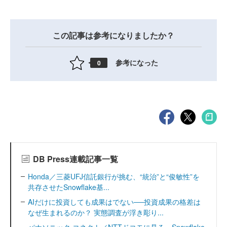
この記事は参考になりましたか？
参考になった
0
DB Press連載記事一覧
Honda／三菱UFJ信託銀行が挑む、“統治”と“俊敏性”を
共存させたSnowflake基...
AIだけに投資しても成果はでない──投資成果の格差は
なぜ生まれるのか？ 実態調査が浮き彫り...
パナソニック コネクト／NTTドコモに見る、Snowflake