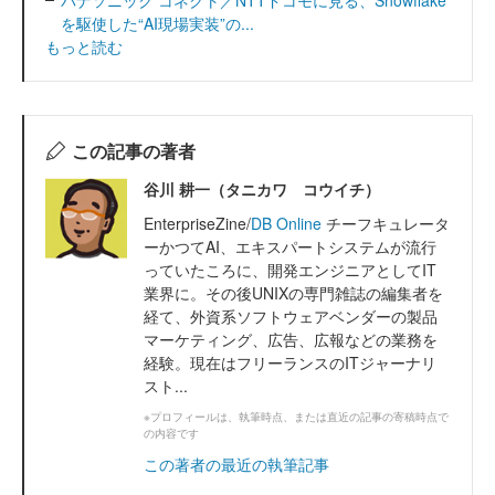
を駆使した“AI現場実装”の...
もっと読む
この記事の著者
谷川 耕一（タニカワ コウイチ）
EnterpriseZine/
DB Online
チーフキュレータ
ーかつてAI、エキスパートシステムが流行
っていたころに、開発エンジニアとしてIT
業界に。その後UNIXの専門雑誌の編集者を
経て、外資系ソフトウェアベンダーの製品
マーケティング、広告、広報などの業務を
経験。現在はフリーランスのITジャーナリ
スト...
※プロフィールは、執筆時点、または直近の記事の寄稿時点で
の内容です
この著者の最近の執筆記事