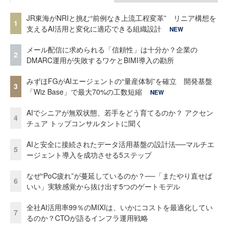
JR東海がNRIと挑む“前例なき上流工程変革” リニア構想を
1
支えるAI活用と変化に適応できる組織設計
NEW
メール配信に求められる「信頼性」は十分か？企業の
2
DMARC運用が失敗するワケとBIMI導入の勘所
みずほFGがAIエージェントの“量産体制”を確立 開発基盤
3
「Wiz Base」で最大70%の工数短縮
NEW
AIでシニアが無双状態、若手をどう育てるのか？ アクセン
4
チュア トップコンサルタントに聞く
AIと安全に接続されたデータ活用基盤の設計法──マルチエ
5
ージェント導入を成功させる5ステップ
なぜ“PoC疲れ”が蔓延しているのか？──「またやり直せば
6
いい」実験感覚から抜け出す5つのゲートモデル
全社AI活用率99％のMIXIは、いかにコストを最適化してい
7
るのか？CTOが語るインフラ運用戦略