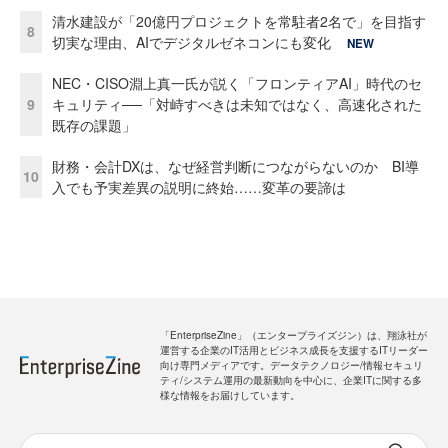
清水建設が「20億円プロジェクトを常駐者2名で」を目指す
8
切実な理由、AIでデジタルゼネコンにも変化
NEW
NEC・CISO淵上真一氏が説く「フロンティアAI」時代のセ
9
キュリティ──「対峙すべきは未知ではなく、高速化された
既存の課題」
財務・会計DXは、なぜ経営判断につながらないのか BI導
10
入でも予実差異の説明に終始……変革の要諦は
「EnterpriseZine」（エンタープライズジン）は、翔泳社が
運営する企業のIT活用とビジネス成長を支援するITリーダー
向け専門メディアです。データテクノロジー/情報セキュリ
ティ/システム運用の最新動向を中心に、企業ITに関する多
様な情報をお届けしています。