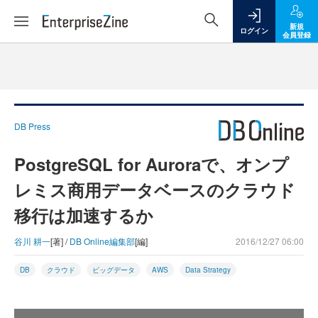
新規
ログイン
会員登録
DB Press
PostgreSQL for Auroraで、オンプ
レミス商用データベースのクラウド
移行は加速するか
谷川 耕一
[著] /
DB Online編集部
[編]
2016/12/27 06:00
DB
クラウド
ビッグデータ
AWS
Data Strategy