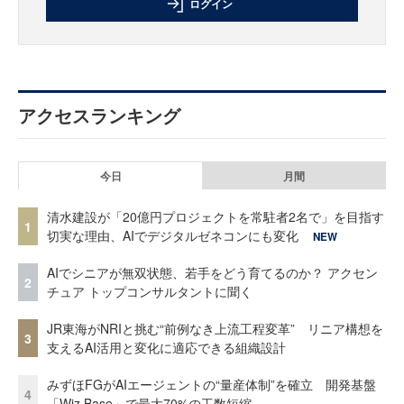
ログイン
アクセスランキング
今日
月間
清水建設が「20億円プロジェクトを常駐者2名で」を目指す
1
切実な理由、AIでデジタルゼネコンにも変化
NEW
AIでシニアが無双状態、若手をどう育てるのか？ アクセン
2
チュア トップコンサルタントに聞く
JR東海がNRIと挑む“前例なき上流工程変革” リニア構想を
3
支えるAI活用と変化に適応できる組織設計
みずほFGがAIエージェントの“量産体制”を確立 開発基盤
4
「Wiz Base」で最大70%の工数短縮