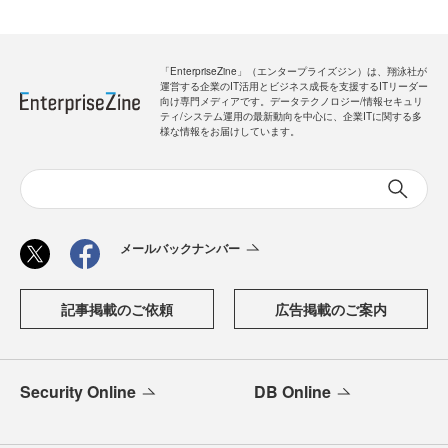
「EnterpriseZine」（エンタープライズジン）は、翔泳社が
運営する企業のIT活用とビジネス成長を支援するITリーダー
向け専門メディアです。データテクノロジー/情報セキュリ
ティ/システム運用の最新動向を中心に、企業ITに関する多
様な情報をお届けしています。
メールバックナンバー
記事掲載のご依頼
広告掲載のご案内
Security Online
DB Online