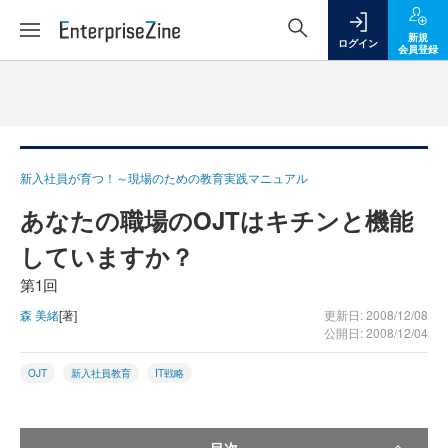
新規
ログイン
会員登録
新入社員が育つ！～現場のための教育実践マニュアル
あなたの職場のOJTはキチンと機能
していますか？
第1回
森 美緒
[著]
更新日: 2008/12/08
公開日: 2008/12/04
OJT
新入社員教育
IT戦略
目次