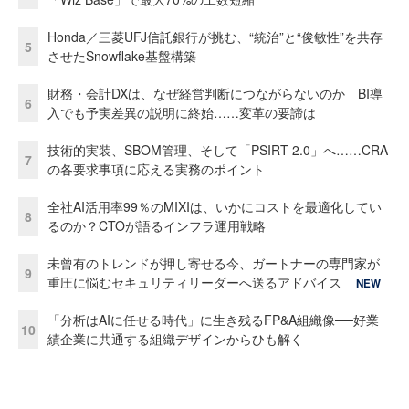
Honda／三菱UFJ信託銀行が挑む、“統治”と“俊敏性”を共存
5
させたSnowflake基盤構築
財務・会計DXは、なぜ経営判断につながらないのか BI導
6
入でも予実差異の説明に終始……変革の要諦は
技術的実装、SBOM管理、そして「PSIRT 2.0」へ……CRA
7
の各要求事項に応える実務のポイント
全社AI活用率99％のMIXIは、いかにコストを最適化してい
8
るのか？CTOが語るインフラ運用戦略
未曾有のトレンドが押し寄せる今、ガートナーの専門家が
9
重圧に悩むセキュリティリーダーへ送るアドバイス
NEW
「分析はAIに任せる時代」に生き残るFP&A組織像──好業
10
績企業に共通する組織デザインからひも解く