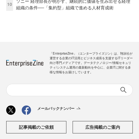
ソニー 経理部長が明かす、継続的に価値を生み出せる経理
10
組織の条件──「集約型」組織で進める人材育成術
「EnterpriseZine」（エンタープライズジン）は、翔泳社が
運営する企業のIT活用とビジネス成長を支援するITリーダー
向け専門メディアです。データテクノロジー/情報セキュリ
ティ/システム運用の最新動向を中心に、企業ITに関する多
様な情報をお届けしています。
メールバックナンバー
記事掲載のご依頼
広告掲載のご案内