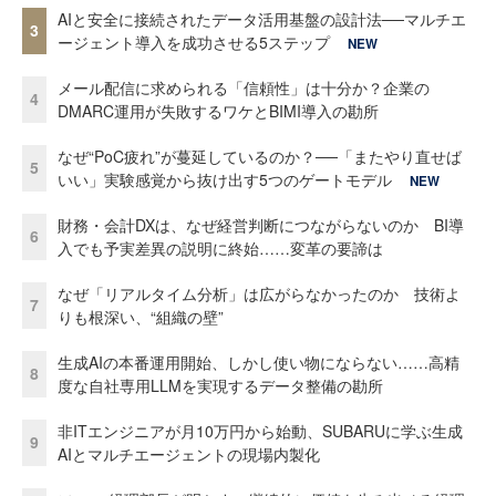
AIと安全に接続されたデータ活用基盤の設計法──マルチエ
3
ージェント導入を成功させる5ステップ
NEW
メール配信に求められる「信頼性」は十分か？企業の
4
DMARC運用が失敗するワケとBIMI導入の勘所
なぜ“PoC疲れ”が蔓延しているのか？──「またやり直せば
5
いい」実験感覚から抜け出す5つのゲートモデル
NEW
財務・会計DXは、なぜ経営判断につながらないのか BI導
6
入でも予実差異の説明に終始……変革の要諦は
なぜ「リアルタイム分析」は広がらなかったのか 技術よ
7
りも根深い、“組織の壁”
生成AIの本番運用開始、しかし使い物にならない……高精
8
度な自社専用LLMを実現するデータ整備の勘所
非ITエンジニアが月10万円から始動、SUBARUに学ぶ生成
9
AIとマルチエージェントの現場内製化