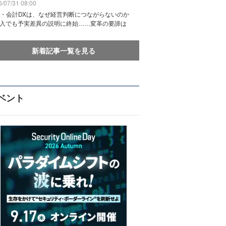
/07/31 08:00
務・会計DXは、なぜ経営判断につながらないのか
導入でも予実差異の説明に終始……変革の要諦は
新着記事一覧を見る
ベント