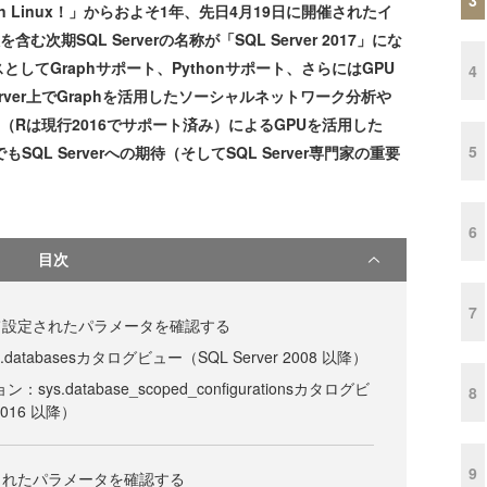
on Linux！」からおよそ1年、先日4月19日に開催されたイ
x版を含む次期SQL Serverの名称が「SQL Server 2017」にな
てGraphサポート、Pythonサポート、さらにはGPU
4
rver上でGraphを活用したソーシャルネットワーク分析や
やR（Rは現行2016でサポート済み）によるGPUを活用した
5
もSQL Serverへの期待（そしてSQL Server専門家の重要
6
目次
7
て設定されたパラメータを確認する
databasesカタログビュー（SQL Server 2008 以降）
ys.database_scoped_configurationsカタログビ
8
2016 以降）
9
されたパラメータを確認する