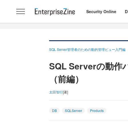
Security Online
D
SQL Server管理者のための動的管理ビュー入門編
SQL Serverの
（前編）
太田智行
[著]
DB
SQLServer
Products