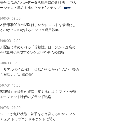
と安全に接続されたデータ活用基盤の設計法──マル
ージェント導入を成功させる5ステップ
NEW
/08/04 08:00
AI活用率99％のMIXIは、いかにコストを最適化し
るのか？CTOが語るインフラ運用戦略
/08/03 10:00
ル配信に求められる「信頼性」は十分か？企業の
ARC運用が失敗するワケとBIMI導入の勘所
/08/03 08:00
「リアルタイム分析」は広がらなかったのか 技術
も根深い、“組織の壁”
/07/31 10:00
客理解」を経営の資産に変えるには？ アドビが語
Iエージェント時代のブランド戦略
/07/31 09:00
でシニアが無双状態、若手をどう育てるのか？ アク
チュア トップコンサルタントに聞く