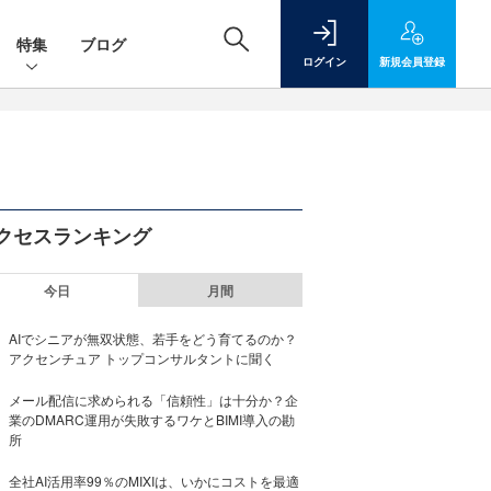
特集
ブログ
ログイン
新規
会員登録
クセスランキング
今日
月間
AIでシニアが無双状態、若手をどう育てるのか？
アクセンチュア トップコンサルタントに聞く
メール配信に求められる「信頼性」は十分か？企
業のDMARC運用が失敗するワケとBIMI導入の勘
所
全社AI活用率99％のMIXIは、いかにコストを最適