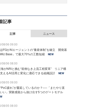
着記事
記事
ニュース
/08/06 09:00
ほFGがAIエージェントの“量産体制”を確立 開発基
Wiz Base」で最大70%の工数短縮
NEW
/08/06 08:00
東海がNRIと挑む“前例なき上流工程変革” リニア構
支えるAI活用と変化に適応できる組織設計
NEW
/08/05 09:00
“PoC疲れ”が蔓延しているのか？──「またやり直
いい」実験感覚から抜け出す5つのゲートモデル
EW
/08/05 08:00