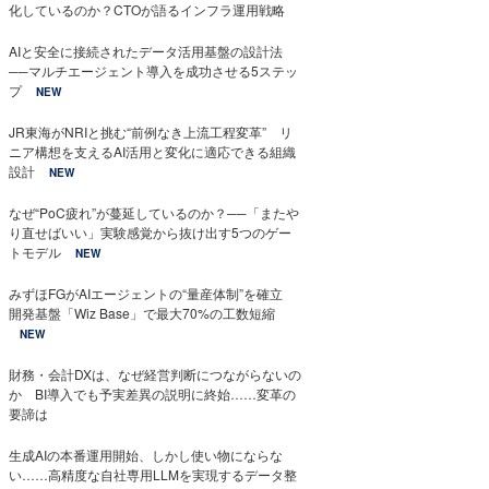
化しているのか？CTOが語るインフラ運用戦略
AIと安全に接続されたデータ活用基盤の設計法
──マルチエージェント導入を成功させる5ステッ
プ
NEW
JR東海がNRIと挑む“前例なき上流工程変革” リ
ニア構想を支えるAI活用と変化に適応できる組織
設計
NEW
なぜ“PoC疲れ”が蔓延しているのか？──「またや
り直せばいい」実験感覚から抜け出す5つのゲー
トモデル
NEW
みずほFGがAIエージェントの“量産体制”を確立
開発基盤「Wiz Base」で最大70%の工数短縮
NEW
財務・会計DXは、なぜ経営判断につながらないの
か BI導入でも予実差異の説明に終始……変革の
要諦は
生成AIの本番運用開始、しかし使い物にならな
い……高精度な自社専用LLMを実現するデータ整