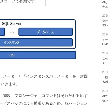
スコープで有効です。
AI
チエ
2026
全社
てい
2026
メー
DM
2026
なぜ
より
2026
ラメータ」と「インスタンスパラメータ」を、次回
「顧
るA
ていきます。
2026
、関数、プロシージャ、コマンドはそれぞれ対応す
AI
セン
ービスパックによる拡張があるため、各バージョン