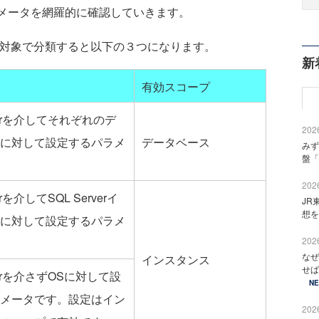
パラメータを網羅的に確認していきます。
設定対象で分類すると以下の３つになります。
新
有効スコープ
rverを介してそれぞれのデ
2026
に対して設定するパラメ
データベース
みず
盤「
2026
erを介してSQL Serverイ
JR
想を
に対して設定するパラメ
2026
なぜ
インスタンス
せば
rverを介さずOSに対して設
N
メータです。設定はイン
2026