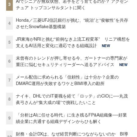
AIでシニアが無双状態、若手をどう育てるのか？ アクセン
3
チュア トップコンサルタントに聞く
Honda／三菱UFJ信託銀行が挑む、“統治”と“俊敏性”を共存
4
させたSnowflake基盤構築
JR東海がNRIと挑む“前例なき上流工程変革” リニア構想を
5
支えるAI活用と変化に適応できる組織設計
NEW
未曾有のトレンドが押し寄せる今、ガートナーの専門家が
6
重圧に悩むセキュリティリーダーへ送るアドバイス
NEW
メール配信に求められる「信頼性」は十分か？企業の
7
DMARC運用が失敗するワケとBIMI導入の勘所
ナイキ、DHLでのIT要職を経て「ロッテ」のCIOに──丸茂
8
眞弓さんが“集大成の場”で挑戦したいこと
「分析はAIに任せる時代」に生き残るFP&A組織像──好業
9
績企業に共通する組織デザインからひも解く
財務・会計DXは、なぜ経営判断につながらないのか BI導
10