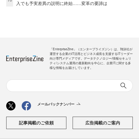
入でも予実差異の説明に終始……変革の要諦は
「EnterpriseZine」（エンタープライズジン）は、翔泳社が
運営する企業のIT活用とビジネス成長を支援するITリーダー
向け専門メディアです。データテクノロジー/情報セキュリ
ティ/システム運用の最新動向を中心に、企業ITに関する多
様な情報をお届けしています。
メールバックナンバー
記事掲載のご依頼
広告掲載のご案内