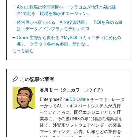
AIの主戦場は物理空間へ──ソラコムが“IoTとAIの融
合”で創る「現場を動かすエージェン...
経営層から問われる「AIの投資効果」 ROIを高める鍵
は「データ／インフラ／モデル」の“3...
Oracle主導から変わる？MySQLコミュニティに変化の
兆し クラウド各社も参画、新たな...
もっと読む
この記事の著者
谷川 耕一（タニカワ コウイチ）
EnterpriseZine/
DB Online
チーフキュレータ
ーかつてAI、エキスパートシステムが流行
っていたころに、開発エンジニアとしてIT
業界に。その後UNIXの専門雑誌の編集者を
経て、外資系ソフトウェアベンダーの製品
マーケティング、広告、広報などの業務を