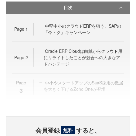
目次
中堅中小のクラウドERPを狙う、SAPの
Page
1
「今トク」キャンペーン
Oracle ERP Cloudは白紙からクラウド用
Page
2
にリライトしたことが競合への大きなア
ドバンテージ
Page
中小やスタートアップのSaaS採用の敷居
3
を大きく下げるZoho Oneが登場
会員登録
すると、
無料