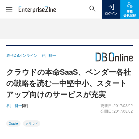
新規
ログイン
会員登録
週刊DBオンライン 谷川耕一
クラウドの本命SaaS、ベンダー各社
の戦略を読む―中堅中小、スタート
アップ向けのサービスが充実
谷川 耕一
[著]
更新日: 2017/08/02
公開日: 2017/08/02
Oracle
クラウド