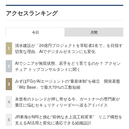
アクセスランキング
今日
月間
清水建設が「20億円プロジェクトを常駐者2名で」を目指す
1
切実な理由、AIでデジタルゼネコンにも変化
AIでシニアが無双状態、若手をどう育てるのか？ アクセン
2
チュア トップコンサルタントに聞く
みずほFGがAIエージェントの“量産体制”を確立 開発基盤
3
「Wiz Base」で最大70%の工数短縮
未曾有のトレンドが押し寄せる今、ガートナーの専門家が
4
重圧に悩むセキュリティリーダーへ送るアドバイス
JR東海がNRIと挑む“前例なき上流工程変革” リニア構想を
5
支えるAI活用と変化に適応できる組織設計