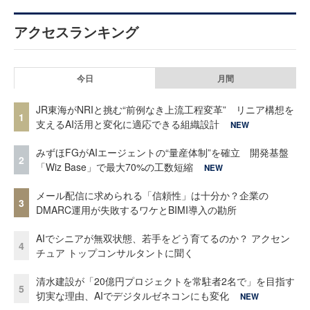
アクセスランキング
今日
月間
JR東海がNRIと挑む“前例なき上流工程変革” リニア構想を
1
支えるAI活用と変化に適応できる組織設計
NEW
みずほFGがAIエージェントの“量産体制”を確立 開発基盤
2
「Wiz Base」で最大70%の工数短縮
NEW
メール配信に求められる「信頼性」は十分か？企業の
3
DMARC運用が失敗するワケとBIMI導入の勘所
AIでシニアが無双状態、若手をどう育てるのか？ アクセン
4
チュア トップコンサルタントに聞く
清水建設が「20億円プロジェクトを常駐者2名で」を目指す
5
切実な理由、AIでデジタルゼネコンにも変化
NEW