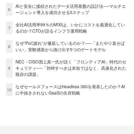
AIと安全に接続されたデータ活用基盤の設計法──マルチエ
6
ージェント導入を成功させる5ステップ
全社AI活用率99％のMIXIは、いかにコストを最適化してい
7
るのか？CTOが語るインフラ運用戦略
なぜ“PoC疲れ”が蔓延しているのか？──「またやり直せば
8
いい」実験感覚から抜け出す5つのゲートモデル
NEC・CISO淵上真一氏が説く「フロンティアAI」時代のセ
9
キュリティ──「対峙すべきは未知ではなく、高速化された
既存の課題」
なぜセールスフォースはHeadless 360を発表したのか？AI
10
に中抜きされないSaaSの生存戦略