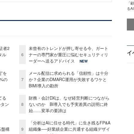
「顧
るA
駐者2
未曾有のトレンドが押し寄せる今、ガート
イ
タル
6
ナーの専門家が重圧に悩むセキュリティリ
ーダーへ送るアドバイス
NEW
”を
メール配信に求められる「信頼性」は十分
0%の
7
か？企業のDMARC運用が失敗するワケと
BIMI導入の勘所
てる
財務・会計DXは、なぜ経営判断につながら
ルタン
8
ないのか BI導入でも予実差異の説明に終
始……変革の要諦は
「分析はAIに任せる時代」に生き残るFP&A
e基盤構
9
組織像──好業績企業に共通する組織デザイ