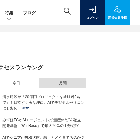
特集
ブログ
ログイン
新規
会員登録
クセスランキング
今日
月間
清水建設が「20億円プロジェクトを常駐者2名
で」を目指す切実な理由、AIでデジタルゼネコン
にも変化
NEW
みずほFGがAIエージェントの“量産体制”を確立
開発基盤「Wiz Base」で最大70%の工数短縮
AIでシニアが無双状態、若手をどう育てるのか？