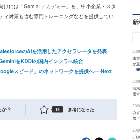
けには「Gemini アカデミー」を、中小企業・スタ
ティ対策も含む専門トレーニングなどを提供してい
新
SalesforceのAIを活用したアクセラレータを発表
2026
未曾
結、GeminiをKDDIの国内インフラへ統合
が重
「Googleスピード」のネットワークを提供へ──Next
N
2026
清水
指す
2026
たか？
参考になった
19
みず
盤「
2026
JR