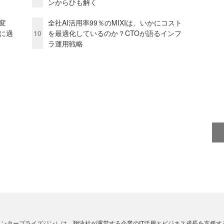
ンからひも解く
変
全社AI活用率99％のMIXIは、いかにコスト
化に適
10
を最適化しているのか？CTOが語るインフ
ラ運用戦略
Zine」（エンタープライズジン）は、翔泳社が運営する企業のIT活用とビジネス成長を支