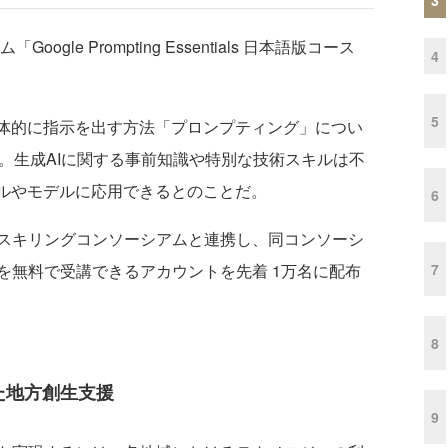
gle Prompting Essentials 日本語版コース
4
5
体的に指示を出す方法「プロンプティング」につい
。生成AIに関する事前知識や特別な技術スキルは不
ールやモデルに応用できるとのことだ。
6
スキリングコンソーシアムと連携し、同コンソーシ
7
を無料で受講できるアカウントを先着 1万名に配布
8
通じた地方創生支援
9