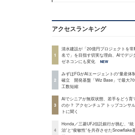
アクセスランキング
清水建設が「20億円プロジェクトを常
1
名で」を目指す切実な理由、AIでデジ
ゼネコンにも変化
NEW
みずほFGがAIエージェントの“量産体制
2
確立 開発基盤「Wiz Base」で最大7
工数短縮
AIでシニアが無双状態、若手をどう育
3
のか？ アクセンチュア トップコンサ
トに聞く
Honda／三菱UFJ信託銀行が挑む、“統
4
治”と“俊敏性”を共存させたSnowflak