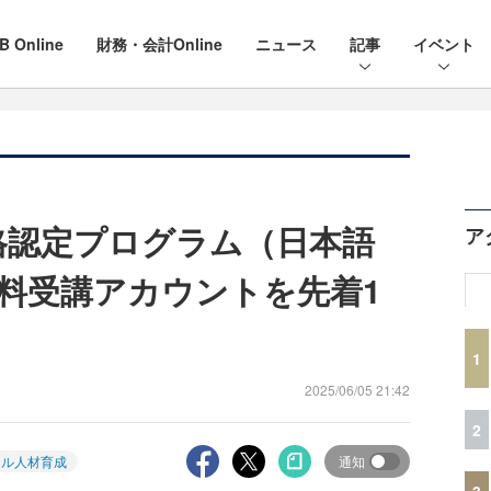
B Online
財務・会計Online
ニュース
記事
イベント
資格認定プログラム（日本語
ア
料受講アカウントを先着1
1
2025/06/05 21:42
2
タル人材育成
通知
3