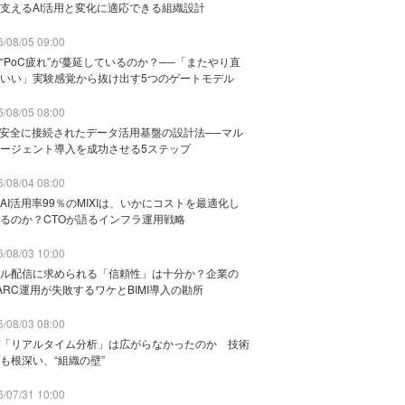
支えるAI活用と変化に適応できる組織設計
/08/05 09:00
“PoC疲れ”が蔓延しているのか？──「またやり直
いい」実験感覚から抜け出す5つのゲートモデル
/08/05 08:00
と安全に接続されたデータ活用基盤の設計法──マル
ージェント導入を成功させる5ステップ
/08/04 08:00
AI活用率99％のMIXIは、いかにコストを最適化し
るのか？CTOが語るインフラ運用戦略
/08/03 10:00
ル配信に求められる「信頼性」は十分か？企業の
ARC運用が失敗するワケとBIMI導入の勘所
/08/03 08:00
「リアルタイム分析」は広がらなかったのか 技術
も根深い、“組織の壁”
/07/31 10:00