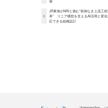
築
JR東海がNRIと挑む“前例なき上流工程
5
革” リニア構想を支えるAI活用と変
応できる組織設計
「Enterprise