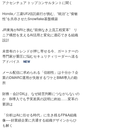
アクセンチュア トップコンサルタントに聞く
Honda／三菱UFJ信託銀行が挑む、“統治”と“俊敏
性”を共存させたSnowflake基盤構築
JR東海がNRIと挑む“前例なき上流工程変革” リ
ニア構想を支えるAI活用と変化に適応できる組織
設計
未曾有のトレンドが押し寄せる今、ガートナーの
専門家が重圧に悩むセキュリティリーダーへ送る
アドバイス
NEW
メール配信に求められる「信頼性」は十分か？企
業のDMARC運用が失敗するワケとBIMI導入の勘
所
財務・会計DXは、なぜ経営判断につながらないの
か BI導入でも予実差異の説明に終始……変革の
要諦は
「分析はAIに任せる時代」に生き残るFP&A組織
像──好業績企業に共通する組織デザインからひ
も解く