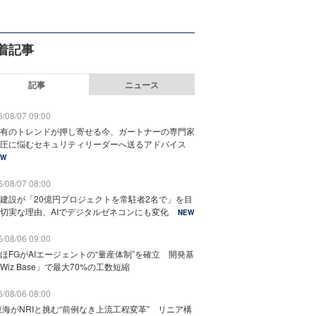
着記事
記事
ニュース
/08/07 09:00
有のトレンドが押し寄せる今、ガートナーの専門家
圧に悩むセキュリティリーダーへ送るアドバイス
EW
/08/07 08:00
建設が「20億円プロジェクトを常駐者2名で」を目
切実な理由、AIでデジタルゼネコンにも変化
NEW
/08/06 09:00
ほFGがAIエージェントの“量産体制”を確立 開発基
Wiz Base」で最大70%の工数短縮
/08/06 08:00
東海がNRIと挑む“前例なき上流工程変革” リニア構