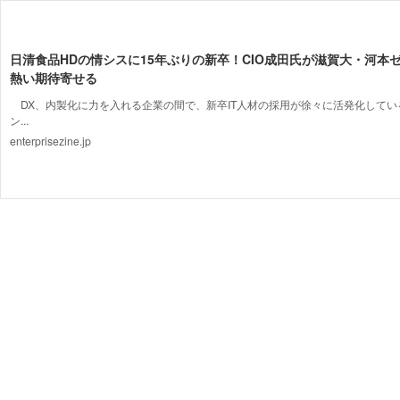
日清食品HDの情シスに15年ぶりの新卒！CIO成田氏が滋賀大・河本
熱い期待寄せる
DX、内製化に力を入れる企業の間で、新卒IT人材の採用が徐々に活発化してい
ン...
enterprisezine.jp