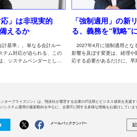
対応」は非現実的
「強制適用」の新リ
う備えるか
る、義務を“戦略”
会計基準」。単なる会計ルー
2027年4月に強制適用と
ステム対応が迫られる、この
影響を及ぼす変更は、経理や
は、システムベンダーとして
応する必要があるだけに、早
訊いた。
ミットは刻一刻と迫っている
EY新日本有限責任監査法人
Zine」（エンタープライズジン）は、翔泳社が運営する企業のIT活用とビジネス成長を支
ィ/システム運用の最新動向を中心に、企業ITに関する多様な情報をお届けしていま
メールバックナンバー
記
録