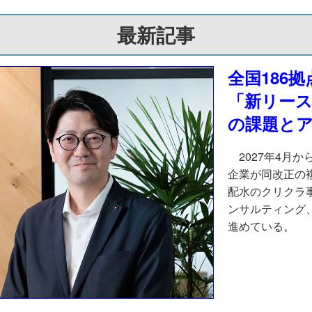
最新記事
全国186
「新リー
の課題と
2027年4月
企業が同改正の
配水のクリクラ
ンサルティング
進めている。