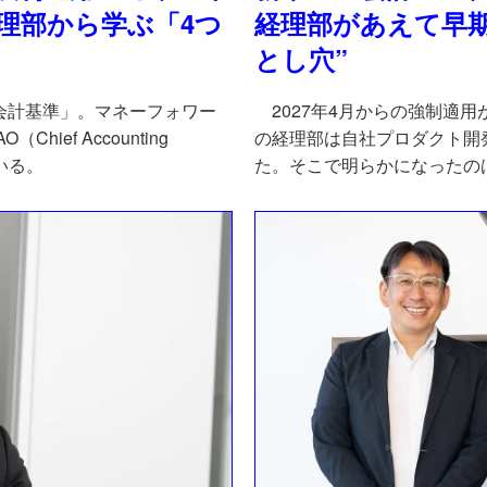
理部から学ぶ「4つ
経理部があえて早
とし穴”
会計基準」。マネーフォワー
2027年4月からの強制適用
ief Accounting
の経理部は自社プロダクト開
いる。
た。そこで明らかになったの
つもの落とし穴」だった。