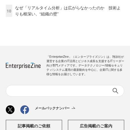
なぜ「リアルタイム分析」は広がらなかったのか 技術よ
10
りも根深い、“組織の壁”
「EnterpriseZine」（エンタープライズジン）は、翔泳社が
運営する企業のIT活用とビジネス成長を支援するITリーダー
向け専門メディアです。データテクノロジー/情報セキュリ
ティ/システム運用の最新動向を中心に、企業ITに関する多
様な情報をお届けしています。
メールバックナンバー
記事掲載のご依頼
広告掲載のご案内