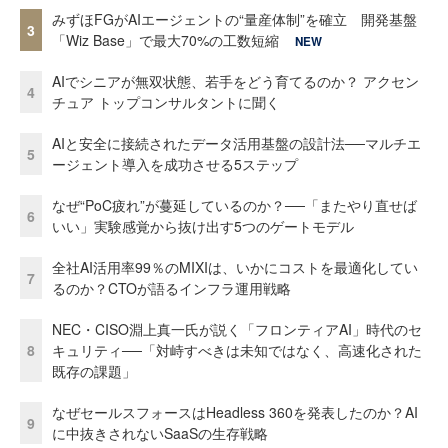
みずほFGがAIエージェントの“量産体制”を確立 開発基盤
3
「Wiz Base」で最大70%の工数短縮
NEW
AIでシニアが無双状態、若手をどう育てるのか？ アクセン
4
チュア トップコンサルタントに聞く
AIと安全に接続されたデータ活用基盤の設計法──マルチエ
5
ージェント導入を成功させる5ステップ
なぜ“PoC疲れ”が蔓延しているのか？──「またやり直せば
6
いい」実験感覚から抜け出す5つのゲートモデル
全社AI活用率99％のMIXIは、いかにコストを最適化してい
7
るのか？CTOが語るインフラ運用戦略
NEC・CISO淵上真一氏が説く「フロンティアAI」時代のセ
8
キュリティ──「対峙すべきは未知ではなく、高速化された
既存の課題」
なぜセールスフォースはHeadless 360を発表したのか？AI
9
に中抜きされないSaaSの生存戦略