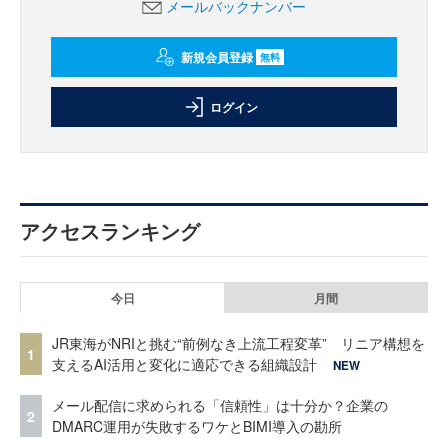
メールバックナンバー
新規会員登録
無料
ログイン
アクセスランキング
今日
月間
JR東海がNRIと挑む“前例なき上流工程変革” リニア構想を
1
支えるAI活用と変化に適応できる組織設計
NEW
メール配信に求められる「信頼性」は十分か？企業の
2
DMARC運用が失敗するワケとBIMI導入の勘所