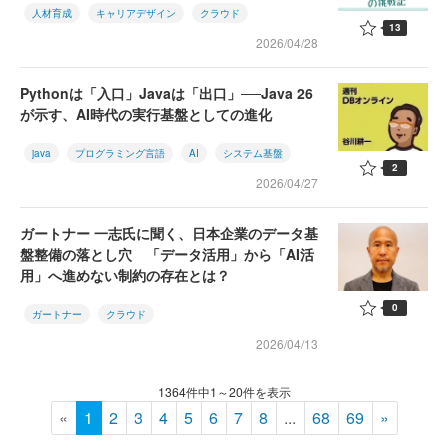
人材育成
キャリアデザイン
クラウド
13
2026/04/28
Pythonは「入口」Javaは「出口」──Java 26
が示す、AI時代の実行基盤としての進化
java
プログラミング言語
AI
システム基盤
2
2026/04/27
ガートナー 一志氏に聞く、日本企業のデータ基
盤整備の落とし穴 「データ活用」から「AI活
用」へ進めない制約の存在とは？
0
ガートナー
クラウド
2026/04/13
1364件中1～20件を表示
«
1
2
3
4
5
6
7
8
...
68
69
»