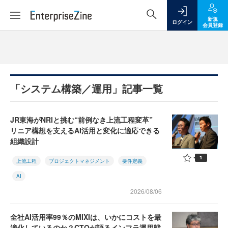
新規
ログイン
会員登録
「システム構築／運用」記事一覧
JR東海がNRIと挑む“前例なき上流工程変革”
リニア構想を支えるAI活用と変化に適応できる
組織設計
1
上流工程
プロジェクトマネジメント
要件定義
AI
2026/08/06
全社AI活用率99％のMIXIは、いかにコストを最
適化しているのか？CTOが語るインフラ運用戦