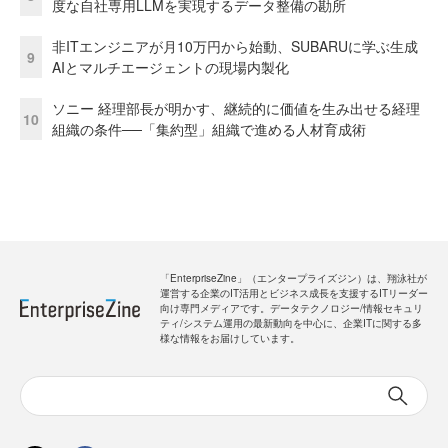
度な自社専用LLMを実現するデータ整備の勘所
非ITエンジニアが月10万円から始動、SUBARUに学ぶ生成
9
AIとマルチエージェントの現場内製化
ソニー 経理部長が明かす、継続的に価値を生み出せる経理
10
組織の条件──「集約型」組織で進める人材育成術
「EnterpriseZine」（エンタープライズジン）は、翔泳社が
運営する企業のIT活用とビジネス成長を支援するITリーダー
向け専門メディアです。データテクノロジー/情報セキュリ
ティ/システム運用の最新動向を中心に、企業ITに関する多
様な情報をお届けしています。