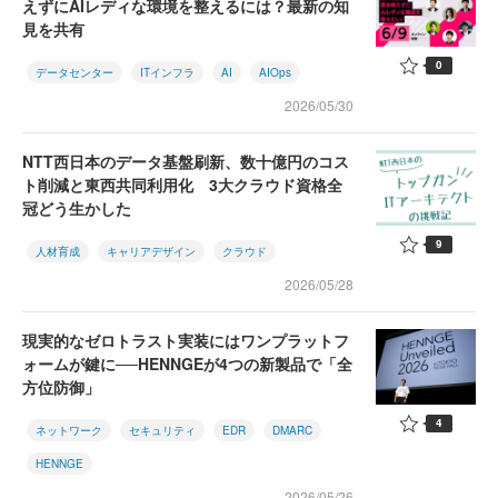
えずにAIレディな環境を整えるには？最新の知
見を共有
0
データセンター
ITインフラ
AI
AIOps
2026/05/30
NTT西日本のデータ基盤刷新、数十億円のコス
ト削減と東西共同利用化 3大クラウド資格全
冠どう生かした
9
人材育成
キャリアデザイン
クラウド
2026/05/28
現実的なゼロトラスト実装にはワンプラットフ
ォームが鍵に──HENNGEが4つの新製品で「全
方位防御」
4
ネットワーク
セキュリティ
EDR
DMARC
HENNGE
2026/05/26