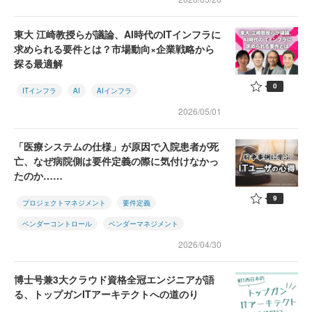
東大 江崎教授らが議論、AI時代のITインフラに
求められる要件とは？市場動向×企業戦略から
探る最適解
0
ITインフラ
AI
AIインフラ
2026/05/01
「医療システムの仕様」が原因で入院患者が死
亡、なぜ病院側は要件定義の際に気付けなかっ
たのか……
9
プロジェクトマネジメント
要件定義
ベンダーコントロール
ベンダーマネジメント
2026/04/30
博士号兼3大クラウド資格全冠エンジニアが語
る、トップガンITアーキテクトへの道のり