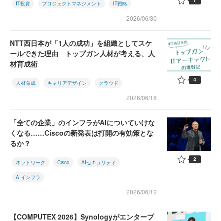
7
IT投資
プロジェクトマネジメント
IT戦略
2026/06/30
NTT西日本が「1人の成功」を組織としてスケ
ールできた理由 トップガン人材が考える、人
材育成術
4
人材育成
キャリアデザイン
クラウド
2026/06/18
「全ての企業」のインフラがAIについていけな
くなる……Ciscoの新発表は打開の有効策とな
るか？
2
ネットワーク
Cisco
AIセキュリティ
AIインフラ
2026/06/12
【COMPUTEX 2026】Synologyがエンタープ