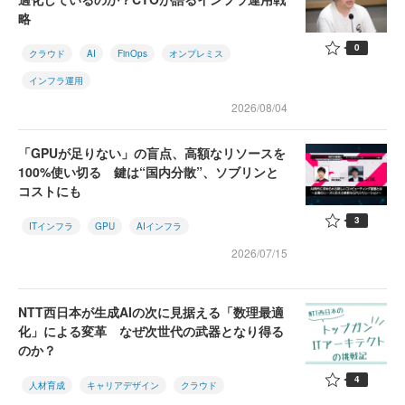
略
0
クラウド
AI
FinOps
オンプレミス
インフラ運用
2026/08/04
「GPUが足りない」の盲点、高額なリソースを
100%使い切る 鍵は“国内分散”、ソブリンと
コストにも
3
ITインフラ
GPU
AIインフラ
2026/07/15
NTT西日本が生成AIの次に見据える「数理最適
化」による変革 なぜ次世代の武器となり得る
のか？
4
人材育成
キャリアデザイン
クラウド