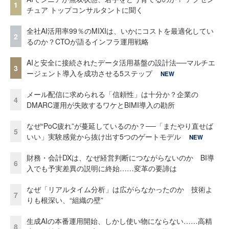
1
チュア トップコンサルタントに聞く
全社AI活用率99％のMIXIは、いかにコストを最適化してい
2
るのか？CTOが語るインフラ運用戦略
AIと安全に接続されたデータ活用基盤の設計法──マルチエ
3
ージェント導入を成功させる5ステップ
NEW
メール配信に求められる「信頼性」は十分か？企業の
4
DMARC運用が失敗するワケとBIMI導入の勘所
なぜ“PoC疲れ”が蔓延しているのか？──「またやり直せば
5
いい」実験感覚から抜け出す5つのゲートモデル
NEW
財務・会計DXは、なぜ経営判断につながらないのか BI導
6
入でも予実差異の説明に終始……変革の要諦は
なぜ「リアルタイム分析」は広がらなかったのか 技術よ
7
りも根深い、“組織の壁”
生成AIの本番運用開始、しかし使い物にならない……高精
8