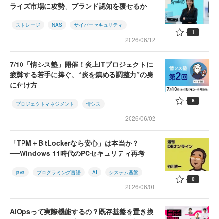
ライズ市場に攻勢、ブランド認知を覆せるか
ストレージ
NAS
サイバーセキュリティ
1
2026/06/12
7/10「情シス塾」開催！炎上ITプロジェクトに
疲弊する若手に捧ぐ、“炎を鎮める調整力”の身
に付け方
8
プロジェクトマネジメント
情シス
2026/06/02
「TPM＋BitLockerなら安心」は本当か？
──Windows 11時代のPCセキュリティ再考
java
プログラミング言語
AI
システム基盤
0
2026/06/01
AIOpsって実際機能するの？既存基盤を置き換