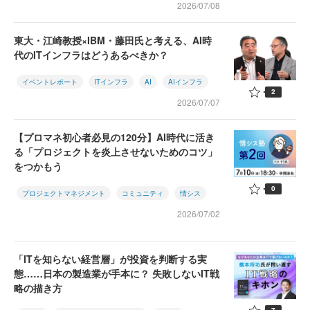
2026/07/08
東大・江崎教授×IBM・藤田氏と考える、AI時
代のITインフラはどうあるべきか？
イベントレポート
ITインフラ
AI
AIインフラ
2
2026/07/07
【プロマネ初心者必見の120分】AI時代に活き
る「プロジェクトを炎上させないためのコツ」
をつかもう
0
プロジェクトマネジメント
コミュニティ
情シス
2026/07/02
「ITを知らない経営層」が投資を判断する実
態……日本の製造業が手本に？ 失敗しないIT戦
略の描き方