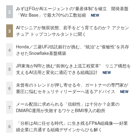
みずほFGがAIエージェントの“量産体制”を確立 開発基盤
2
「Wiz Base」で最大70%の工数短縮
NEW
AIでシニアが無双状態、若手をどう育てるのか？ アクセン
3
チュア トップコンサルタントに聞く
Honda／三菱UFJ信託銀行が挑む、“統治”と“俊敏性”を共存
4
させたSnowflake基盤構築
JR東海がNRIと挑む“前例なき上流工程変革” リニア構想を
5
支えるAI活用と変化に適応できる組織設計
NEW
未曾有のトレンドが押し寄せる今、ガートナーの専門家が
6
重圧に悩むセキュリティリーダーへ送るアドバイス
NEW
メール配信に求められる「信頼性」は十分か？企業の
7
DMARC運用が失敗するワケとBIMI導入の勘所
「分析はAIに任せる時代」に生き残るFP&A組織像──好業
8
績企業に共通する組織デザインからひも解く