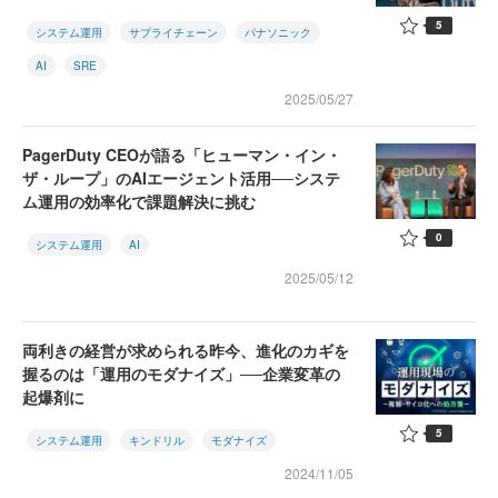
5
システム運用
サプライチェーン
パナソニック
AI
SRE
2025/05/27
PagerDuty CEOが語る「ヒューマン・イン・
ザ・ループ」のAIエージェント活用──システ
ム運用の効率化で課題解決に挑む
0
システム運用
AI
2025/05/12
両利きの経営が求められる昨今、進化のカギを
握るのは「運用のモダナイズ」──企業変革の
起爆剤に
5
システム運用
キンドリル
モダナイズ
2024/11/05