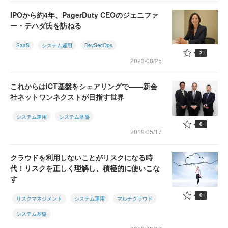
IPOから約4年、PagerDuty CEOのジェニファ
ー・テハダ氏を訪ねる
SaaS
システム運用
DevSecOps
2
2023/08/25
これからはICT基盤をシェアリングで――新会
社ネットワンネクストが目指す世界
システム運用
システム基盤
0
2019/05/17
クラウドを利用しないことがリスクになる時
代！リスクを正しく理解し、積極的に使いこな
す
0
リスクマネジメント
システム運用
マルチクラウド
システム基盤