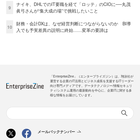
ナイキ、DHLでのIT要職を経て「ロッテ」のCIOに──丸茂
9
眞弓さんが“集大成の場”で挑戦したいこと
財務・会計DXは、なぜ経営判断につながらないのか BI導
10
入でも予実差異の説明に終始……変革の要諦は
「EnterpriseZine」（エンタープライズジン）は、翔泳社が
運営する企業のIT活用とビジネス成長を支援するITリーダー
向け専門メディアです。データテクノロジー/情報セキュリ
ティ/システム運用の最新動向を中心に、企業ITに関する多
様な情報をお届けしています。
メールバックナンバー