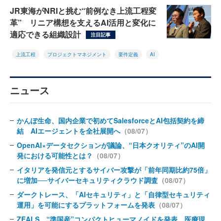
JR東海がNRIと挑む“前例なき上流工程変
革” リニア構想を支えるAI活用と変化に
適応できる組織設計
注目記事
上流工程
プロジェクトマネジメント
要件定義
AI
ニュース
かんぽ生命、国内企業で初めてSalesforceとAI包括契約を締
結 AIエージェントを全社展開へ
（08/07）
OpenAI×データセクションが議論、“日本クオリティ”のAI開
発における可能性とは？
（08/07）
イタリアを発信元とするサイバー攻撃が「前年同期比約75倍」
に増加──サイバーセキュリティクラウド調査
（08/07）
ダークトレース、「AIセキュリティ」と「自律型セキュリティ
運用」を可能にするプラットフォームを発表
（08/07）
ZEALS、“準国産”コンパクトヒューマノイドを発表 医療現