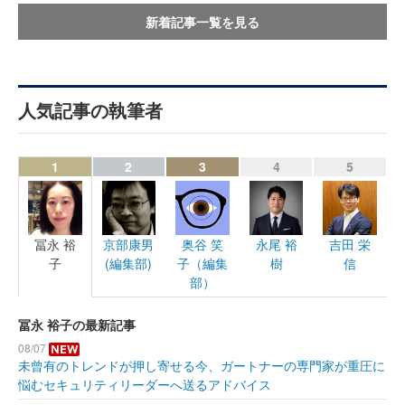
新着記事一覧を見る
人気記事の執筆者
1
2
3
4
5
冨永 裕
京部康男
奥谷 笑
永尾 裕
吉田 栄
子
(編集部)
子（編集
樹
信
部）
冨永 裕子の最新記事
08/07
未曾有のトレンドが押し寄せる今、ガートナーの専門家が重圧に
悩むセキュリティリーダーへ送るアドバイス