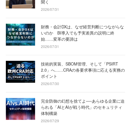
聞く
2026/07/31
財務・会計DXは、なぜ経営判断につながらな
いのか BI導入でも予実差異の説明に終
始……変革の要諦は
2026/07/31
技術的実装、SBOM管理、そして「PSIRT
2.0」へ……CRAの各要求事項に応える実務の
ポイント
2026/07/30
完全防御の幻想を捨てよ──あらゆる企業に迫
られる「AIとAIが戦う時代」のセキュリティ
体制構築
2026/07/29