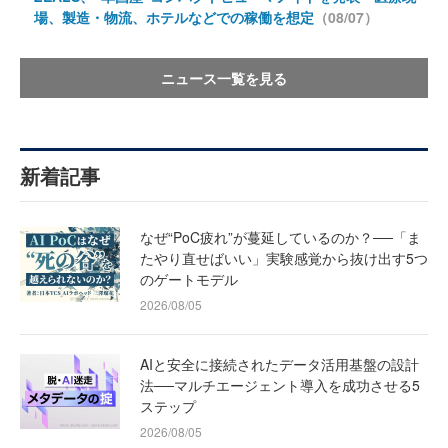
場、製造・物流、ホテルなどでの稼働を想定
（08/07）
ニュース一覧を見る
新着記事
なぜ“PoC疲れ”が蔓延しているのか？──「ま
たやり直せばいい」実験感覚から抜け出す5つ
のゲートモデル
2026/08/05
AIと安全に接続されたデータ活用基盤の設計
法──マルチエージェント導入を成功させる5
ステップ
2026/08/05