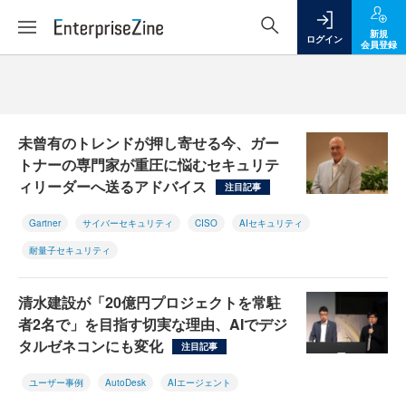
新規
ログイン
会員登録
未曾有のトレンドが押し寄せる今、ガー
トナーの専門家が重圧に悩むセキュリテ
ィリーダーへ送るアドバイス
注目記事
Gartner
サイバーセキュリティ
CISO
AIセキュリティ
耐量子セキュリティ
清水建設が「20億円プロジェクトを常駐
者2名で」を目指す切実な理由、AIでデジ
タルゼネコンにも変化
注目記事
ユーザー事例
AutoDesk
AIエージェント