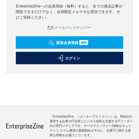
EnterpriseZineへの会員登録（無料）すると、全ての過去記事が
閲覧できるだけでなく、会員限定メルマガも受信できます。ぜ
ひご登録ください。
メールバックナンバー
新規会員登録
無料
ログイン
「EnterpriseZine」（エンタープライズジン）は、翔泳社が
運営する企業のIT活用とビジネス成長を支援するITリーダー
向け専門メディアです。データテクノロジー/情報セキュリ
ティ/システム運用の最新動向を中心に、企業ITに関する多
様な情報をお届けしています。