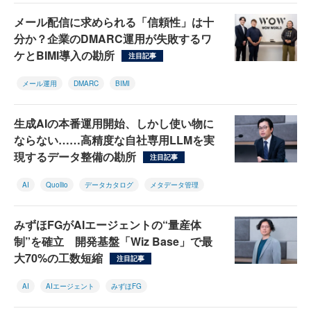
メール配信に求められる「信頼性」は十
分か？企業のDMARC運用が失敗するワ
ケとBIMI導入の勘所
注目記事
メール運用
DMARC
BIMI
生成AIの本番運用開始、しかし使い物に
ならない……高精度な自社専用LLMを実
現するデータ整備の勘所
注目記事
AI
Quollio
データカタログ
メタデータ管理
みずほFGがAIエージェントの“量産体
制”を確立 開発基盤「Wiz Base」で最
大70%の工数短縮
注目記事
AI
AIエージェント
みずほFG