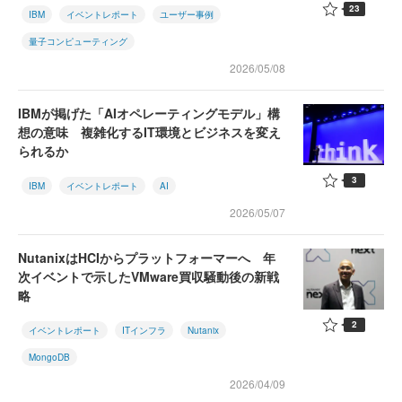
23
IBM
イベントレポート
ユーザー事例
量子コンピューティング
2026/05/08
IBMが掲げた「AIオペレーティングモデル」構
想の意味 複雑化するIT環境とビジネスを変え
られるか
3
IBM
イベントレポート
AI
2026/05/07
NutanixはHCIからプラットフォーマーへ 年
次イベントで示したVMware買収騒動後の新戦
略
2
イベントレポート
ITインフラ
Nutanix
MongoDB
2026/04/09