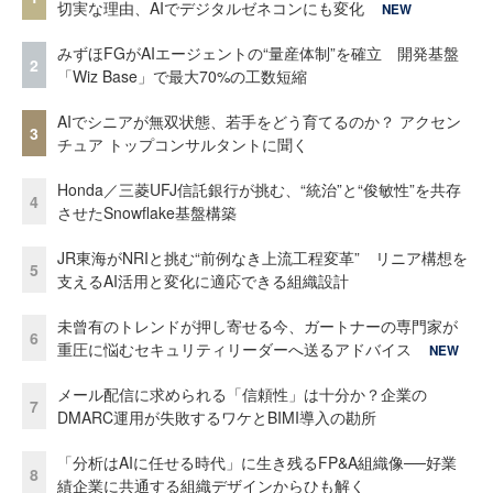
切実な理由、AIでデジタルゼネコンにも変化
NEW
みずほFGがAIエージェントの“量産体制”を確立 開発基盤
2
「Wiz Base」で最大70%の工数短縮
AIでシニアが無双状態、若手をどう育てるのか？ アクセン
3
チュア トップコンサルタントに聞く
Honda／三菱UFJ信託銀行が挑む、“統治”と“俊敏性”を共存
4
させたSnowflake基盤構築
JR東海がNRIと挑む“前例なき上流工程変革” リニア構想を
5
支えるAI活用と変化に適応できる組織設計
未曾有のトレンドが押し寄せる今、ガートナーの専門家が
6
重圧に悩むセキュリティリーダーへ送るアドバイス
NEW
メール配信に求められる「信頼性」は十分か？企業の
7
DMARC運用が失敗するワケとBIMI導入の勘所
「分析はAIに任せる時代」に生き残るFP&A組織像──好業
8
績企業に共通する組織デザインからひも解く