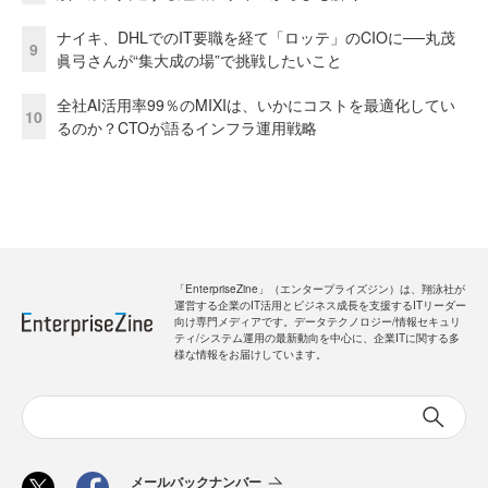
ナイキ、DHLでのIT要職を経て「ロッテ」のCIOに──丸茂
9
眞弓さんが“集大成の場”で挑戦したいこと
全社AI活用率99％のMIXIは、いかにコストを最適化してい
10
るのか？CTOが語るインフラ運用戦略
「EnterpriseZine」（エンタープライズジン）は、翔泳社が
運営する企業のIT活用とビジネス成長を支援するITリーダー
向け専門メディアです。データテクノロジー/情報セキュリ
ティ/システム運用の最新動向を中心に、企業ITに関する多
様な情報をお届けしています。
メールバックナンバー