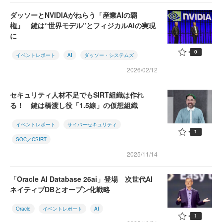
ダッソーとNVIDIAがねらう「産業AIの覇
権」 鍵は“世界モデル”とフィジカルAIの実現
に
0
イベントレポート
AI
ダッソー・システムズ
2026/02/12
セキュリティ人材不足でもSIRT組織は作れ
る！ 鍵は橋渡し役「1.5線」の仮想組織
イベントレポート
サイバーセキュリティ
1
SOC／CSIRT
2025/11/14
「Oracle AI Database 26ai」登場 次世代AI
ネイティブDBとオープン化戦略
Oracle
イベントレポート
AI
1