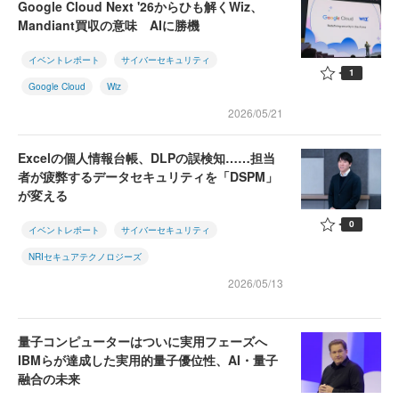
Google Cloud Next '26からひも解くWiz、
Mandiant買収の意味 AIに勝機
イベントレポート
サイバーセキュリティ
1
Google Cloud
Wiz
2026/05/21
Excelの個人情報台帳、DLPの誤検知……担当
者が疲弊するデータセキュリティを「DSPM」
が変える
0
イベントレポート
サイバーセキュリティ
NRIセキュアテクノロジーズ
2026/05/13
量子コンピューターはついに実用フェーズへ
IBMらが達成した実用的量子優位性、AI・量子
融合の未来