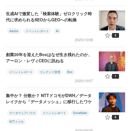
生成AIで激変した「検索体験」ゼロクリック時
代に求められるSEOからGEOへの転換
Adobe
イベントレポート
AI
2
2025/10/08
創業20年を迎えたBoxはなぜ生き残れたのか、
アーロン・レヴィCEOに訊ねる
イベントレポート
コンテンツ管理
Box
1
2025/10/07
集中か？ 分散か？ NTTドコモがDWH／データ
レイクから「データメッシュ」に移行したワケ
データウェアハウス
イベントレポート
Snowflake
9
NTTドコモ
2025/09/30