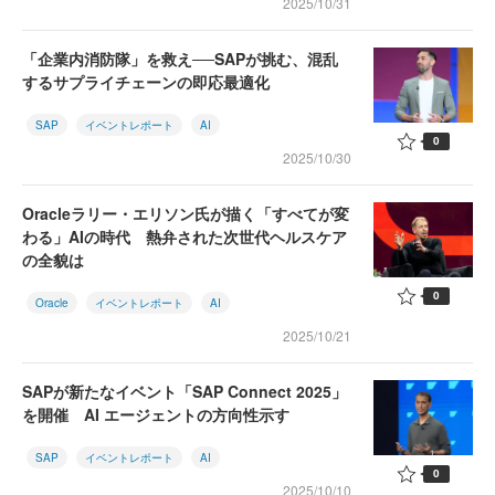
2025/10/31
「企業内消防隊」を救え──SAPが挑む、混乱
するサプライチェーンの即応最適化
SAP
イベントレポート
AI
0
2025/10/30
Oracleラリー・エリソン氏が描く「すべてが変
わる」AIの時代 熱弁された次世代ヘルスケア
の全貌は
0
Oracle
イベントレポート
AI
2025/10/21
SAPが新たなイベント「SAP Connect 2025」
を開催 AI エージェントの方向性示す
SAP
イベントレポート
AI
0
2025/10/10