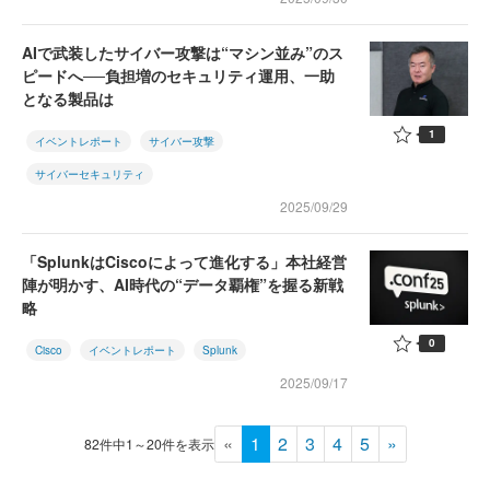
AIで武装したサイバー攻撃は“マシン並み”のス
ピードへ──負担増のセキュリティ運用、一助
となる製品は
1
イベントレポート
サイバー攻撃
サイバーセキュリティ
2025/09/29
「SplunkはCiscoによって進化する」本社経営
陣が明かす、AI時代の“データ覇権”を握る新戦
略
0
Cisco
イベントレポート
Splunk
2025/09/17
«
1
2
3
4
5
»
82件中1～20件を表示