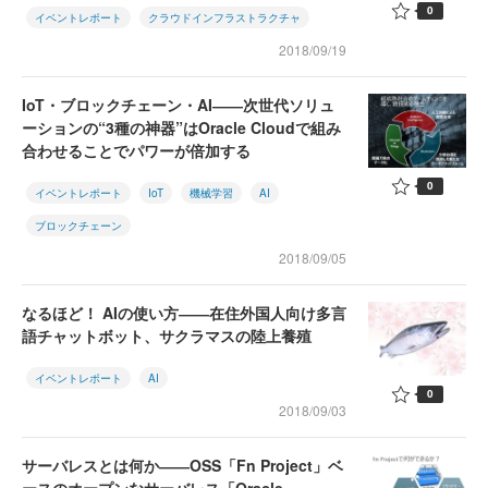
0
イベントレポート
クラウドインフラストラクチャ
2018/09/19
IoT・ブロックチェーン・AI――次世代ソリュ
ーションの“3種の神器”はOracle Cloudで組み
合わせることでパワーが倍加する
0
イベントレポート
IoT
機械学習
AI
ブロックチェーン
2018/09/05
なるほど！ AIの使い方――在住外国人向け多言
語チャットボット、サクラマスの陸上養殖
イベントレポート
AI
0
2018/09/03
サーバレスとは何か――OSS「Fn Project」ベ