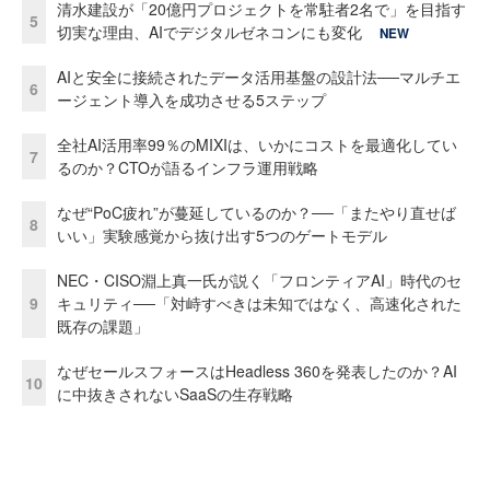
清水建設が「20億円プロジェクトを常駐者2名で」を目指す
5
切実な理由、AIでデジタルゼネコンにも変化
NEW
AIと安全に接続されたデータ活用基盤の設計法──マルチエ
6
ージェント導入を成功させる5ステップ
全社AI活用率99％のMIXIは、いかにコストを最適化してい
7
るのか？CTOが語るインフラ運用戦略
なぜ“PoC疲れ”が蔓延しているのか？──「またやり直せば
8
いい」実験感覚から抜け出す5つのゲートモデル
NEC・CISO淵上真一氏が説く「フロンティアAI」時代のセ
9
キュリティ──「対峙すべきは未知ではなく、高速化された
既存の課題」
なぜセールスフォースはHeadless 360を発表したのか？AI
10
に中抜きされないSaaSの生存戦略