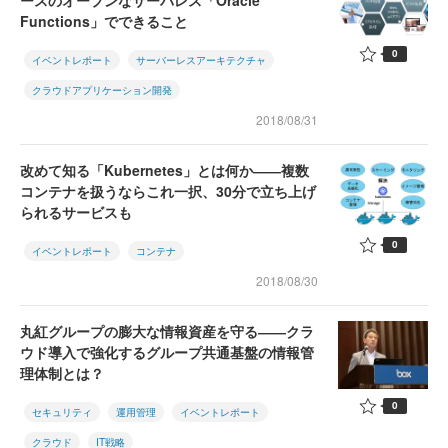
ースのオープンなサーバレス「Oracle
Functions」でできること
0
イベントレポート
サーバーレスアーキテクチャ
クラウドアプリケーション開発
2018/08/31
改めて知る「Kubernetes」とは何か――複数
コンテナを扱うならこれ一択、30分で立ち上げ
られるサービスも
0
イベントレポート
コンテナ
2018/08/30
丸紅グループの膨大な情報資産を守る――クラ
ウド導入で強化するグループ共通基盤の情報管
理体制とは？
0
セキュリティ
運用管理
イベントレポート
クラウド
IT戦略