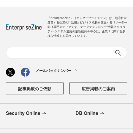
「EnterpriseZine」（エンタープライズジン）は、翔泳社が
運営する企業のIT活用とビジネス成長を支援するITリーダー
向け専門メディアです。データテクノロジー/情報セキュリ
ティ/システム運用の最新動向を中心に、企業ITに関する多
様な情報をお届けしています。
メールバックナンバー
記事掲載のご依頼
広告掲載のご案内
Security Online
DB Online