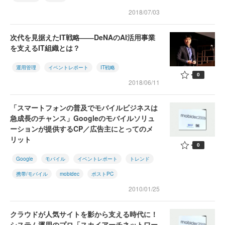
2018/07/03
次代を見据えたIT戦略――DeNAのAI活用事業
を支えるIT組織とは？
運用管理
イベントレポート
IT戦略
0
2018/06/11
「スマートフォンの普及でモバイルビジネスは
急成長のチャンス」Googleのモバイルソリュ
ーションが提供するCP／広告主にとってのメ
リット
0
Google
モバイル
イベントレポート
トレンド
携帯/モバイル
mobidec
ポストPC
2010/01/25
クラウドが人気サイトを影から支える時代に！
システム運用のプロ「スカイアーチネットワー