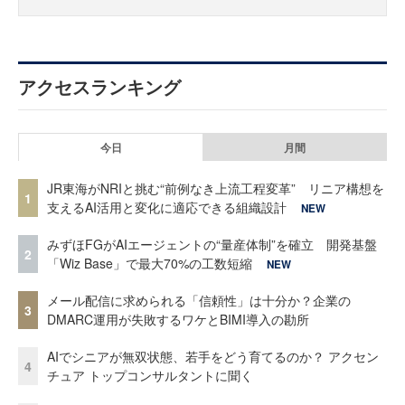
アクセスランキング
今日
月間
JR東海がNRIと挑む“前例なき上流工程変革” リニア構想を
1
支えるAI活用と変化に適応できる組織設計
NEW
みずほFGがAIエージェントの“量産体制”を確立 開発基盤
2
「Wiz Base」で最大70%の工数短縮
NEW
メール配信に求められる「信頼性」は十分か？企業の
3
DMARC運用が失敗するワケとBIMI導入の勘所
AIでシニアが無双状態、若手をどう育てるのか？ アクセン
4
チュア トップコンサルタントに聞く