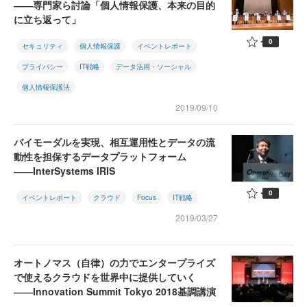
――専門家ら討論「個人情報保護、本来の目的
に立ち返って」
0
セキュリティ
個人情報保護
イベントレポート
プライバシー
IT戦略
データ活用・ソーシャル
個人情報保護法
2019/09/10
バイモーダルを実現、相互運用性とデータの流
動性を担保するデータプラットフォーム
――InterSystems IRIS
0
イベントレポート
クラウド
Focus
IT戦略
2019/03/27
オートノマス（自律）の力でエンタープライズ
で使えるクラウドを世界中に提供していく
――Innovation Summit Tokyo 2018基調講演