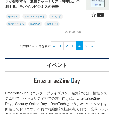
ラが登場する」通信ジャーナリスト神尾氏が予
測する、モバイルビジネスの未来
0
モバイル
イベントレポート
トレンド
携帯/モバイル
mobidec
ポストPC
2010/01/08
«
1
2
3
4
5
»
82件中61～80件を表示
イベント
EnterpriseZine（エンタープライズジン）編集部では、情報シス
テム担当、セキュリティ担当の方々向けに、EnterpriseZine
Day、Security Online Day、DataTechという、3つのイベントを
開催しております。それぞれ編集部独自の切り口で、業界トレン