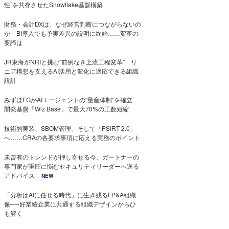
性”を共存させたSnowflake基盤構築
財務・会計DXは、なぜ経営判断につながらないの
か BI導入でも予実差異の説明に終始……変革の
要諦は
JR東海がNRIと挑む“前例なき上流工程変革” リ
ニア構想を支えるAI活用と変化に適応できる組織
設計
みずほFGがAIエージェントの“量産体制”を確立
開発基盤「Wiz Base」で最大70%の工数短縮
技術的実装、SBOM管理、そして「PSIRT 2.0」
へ……CRAの各要求事項に応える実務のポイント
未曾有のトレンドが押し寄せる今、ガートナーの
専門家が重圧に悩むセキュリティリーダーへ送る
アドバイス
NEW
「分析はAIに任せる時代」に生き残るFP&A組織
像──好業績企業に共通する組織デザインからひ
も解く