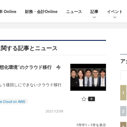
B Online
財務・会計Online
ニュース
記事
イベント
WS」に関する記事とニュース
ア
“仮想化環境”のクラウド移行 今
5日に「もう後回しにできないクラウド移行
1
0
e Cloud on AWS
2
2021/12/09
1件中1～1件を表示
3