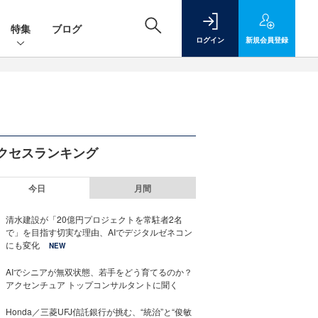
特集
ブログ
ログイン
新規
会員登録
クセスランキング
今日
月間
清水建設が「20億円プロジェクトを常駐者2名
で」を目指す切実な理由、AIでデジタルゼネコン
にも変化
NEW
AIでシニアが無双状態、若手をどう育てるのか？
アクセンチュア トップコンサルタントに聞く
Honda／三菱UFJ信託銀行が挑む、“統治”と“俊敏