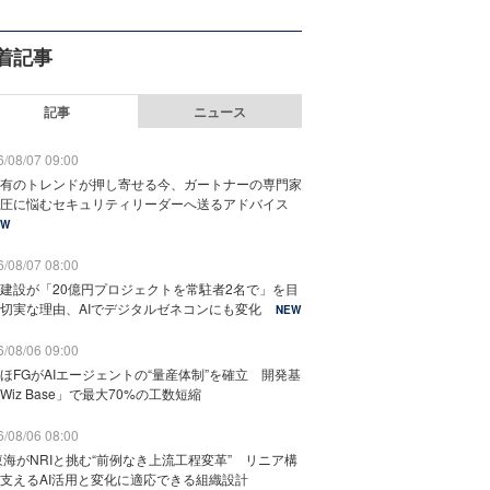
着記事
記事
ニュース
/08/07 09:00
有のトレンドが押し寄せる今、ガートナーの専門家
圧に悩むセキュリティリーダーへ送るアドバイス
EW
/08/07 08:00
建設が「20億円プロジェクトを常駐者2名で」を目
切実な理由、AIでデジタルゼネコンにも変化
NEW
/08/06 09:00
ほFGがAIエージェントの“量産体制”を確立 開発基
Wiz Base」で最大70%の工数短縮
/08/06 08:00
東海がNRIと挑む“前例なき上流工程変革” リニア構
支えるAI活用と変化に適応できる組織設計