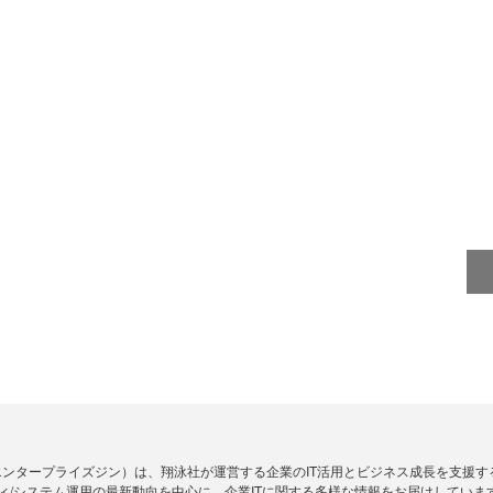
Zine」（エンタープライズジン）は、翔泳社が運営する企業のIT活用とビジネス成長を支
ィ/システム運用の最新動向を中心に、企業ITに関する多様な情報をお届けしていま