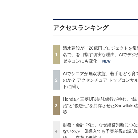
アクセスランキング
清水建設が「20億円プロジェクトを常
1
名で」を目指す切実な理由、AIでデジ
ゼネコンにも変化
NEW
AIでシニアが無双状態、若手をどう育
2
のか？ アクセンチュア トップコンサ
トに聞く
Honda／三菱UFJ信託銀行が挑む、“統
3
治”と“俊敏性”を共存させたSnowflak
築
財務・会計DXは、なぜ経営判断につな
4
ないのか BI導入でも予実差異の説明
始……変革の要諦は