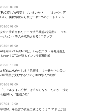
/08/05 09:00
“PoC疲れ”が蔓延しているのか？──「またやり直
いい」実験感覚から抜け出す5つのゲートモデル
/08/05 08:00
と安全に接続されたデータ活用基盤の設計法──マル
ージェント導入を成功させる5ステップ
/08/04 08:00
AI活用率99％のMIXIは、いかにコストを最適化し
るのか？CTOが語るインフラ運用戦略
/08/03 10:00
ル配信に求められる「信頼性」は十分か？企業の
ARC運用が失敗するワケとBIMI導入の勘所
/08/03 08:00
「リアルタイム分析」は広がらなかったのか 技術
も根深い、“組織の壁”
/07/31 10:00
客理解」を経営の資産に変えるには？ アドビが語