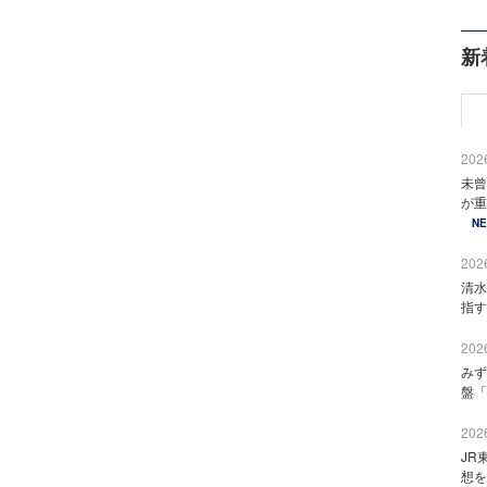
新
2026
未曾
が重
N
2026
清水
指す
2026
みず
盤「
2026
JR
想を