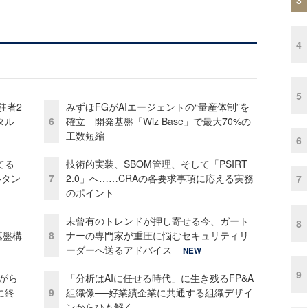
4
5
駐者2
みずほFGがAIエージェントの“量産体制”を
タル
6
確立 開発基盤「Wiz Base」で最大70%の
工数短縮
6
てる
技術的実装、SBOM管理、そして「PSIRT
ルタン
7
2.0」へ……CRAの各要求事項に応える実務
7
のポイント
未曾有のトレンドが押し寄せる今、ガート
8
e基盤構
8
ナーの専門家が重圧に悩むセキュリティリ
ーダーへ送るアドバイス
NEW
9
がら
「分析はAIに任せる時代」に生き残るFP&A
に終
9
組織像──好業績企業に共通する組織デザイ
ンからひも解く