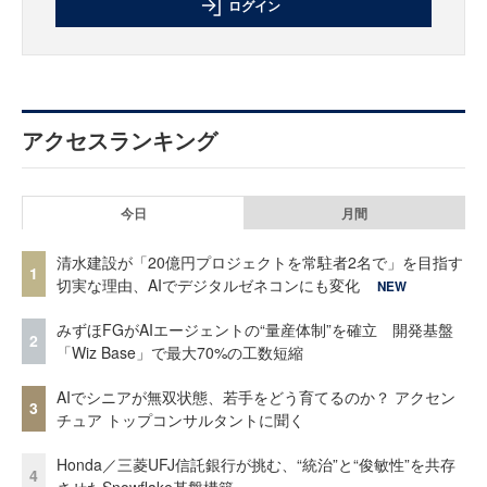
ログイン
アクセスランキング
今日
月間
清水建設が「20億円プロジェクトを常駐者2名で」を目指す
1
切実な理由、AIでデジタルゼネコンにも変化
NEW
みずほFGがAIエージェントの“量産体制”を確立 開発基盤
2
「Wiz Base」で最大70%の工数短縮
AIでシニアが無双状態、若手をどう育てるのか？ アクセン
3
チュア トップコンサルタントに聞く
Honda／三菱UFJ信託銀行が挑む、“統治”と“俊敏性”を共存
4
させたSnowflake基盤構築