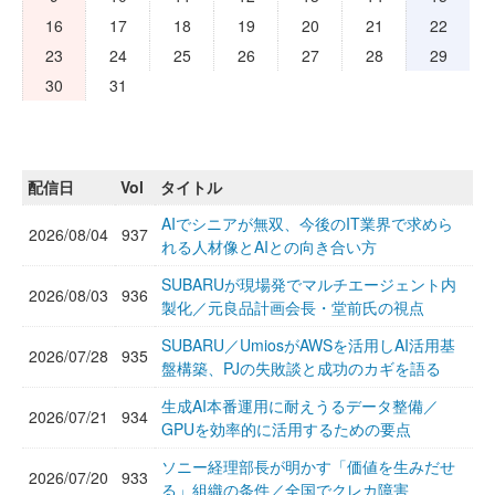
16
17
18
19
20
21
22
23
24
25
26
27
28
29
30
31
配信日
Vol
タイトル
AIでシニアが無双、今後のIT業界で求めら
2026/08/04
937
れる人材像とAIとの向き合い方
SUBARUが現場発でマルチエージェント内
2026/08/03
936
製化／元良品計画会長・堂前氏の視点
SUBARU／UmiosがAWSを活用しAI活用基
2026/07/28
935
盤構築、PJの失敗談と成功のカギを語る
生成AI本番運用に耐えうるデータ整備／
2026/07/21
934
GPUを効率的に活用するための要点
ソニー経理部長が明かす「価値を生みだせ
2026/07/20
933
る」組織の条件／全国でクレカ障害