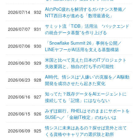
AIのPoC疲れを解消するガバナンス整備／
2026/07/14
932
NTT西日本が進める「数理最適化」
サミット流「TiDB」活用法 “バックエンド
2026/07/07
931
の統合データ基盤”を作り上げる
「Snowflake Summit 26」事例を公開／
2026/07/06
930
LINEヤフーがAI活用を支える基盤構築
米国と比べて見えた日本のITプロジェクト
2026/06/30
929
失敗要因と、独自の打ち手の可能性
AI時代、情シスは“人嫌い”の克服を／AI駆動
2026/06/23
928
開発を成功させたら起きた変化
知ってた？既存データをAIエージェントに
2026/06/16
927
接続しても「記憶」にはならない
みずほ銀行、RHELはそのままにサポートを
2026/06/15
926
SUSEへ／「金融IT検定」のねらいは
情シスに未来はあるの？探せば意外と出て
2026/06/09
925
くる資格やキャリアの選択肢と勘所