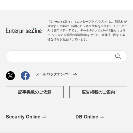
「EnterpriseZine」（エンタープライズジン）は、翔泳社が
運営する企業のIT活用とビジネス成長を支援するITリーダー
向け専門メディアです。データテクノロジー/情報セキュリ
ティ/システム運用の最新動向を中心に、企業ITに関する多
様な情報をお届けしています。
メールバックナンバー
記事掲載のご依頼
広告掲載のご案内
Security Online
DB Online