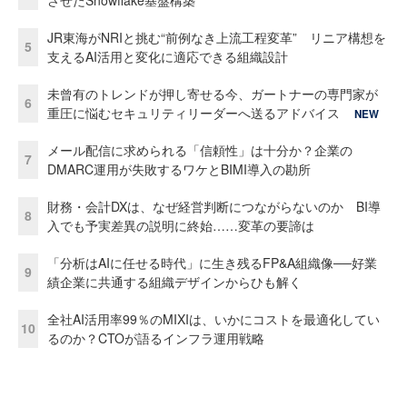
JR東海がNRIと挑む“前例なき上流工程変革” リニア構想を
5
支えるAI活用と変化に適応できる組織設計
未曾有のトレンドが押し寄せる今、ガートナーの専門家が
6
重圧に悩むセキュリティリーダーへ送るアドバイス
NEW
メール配信に求められる「信頼性」は十分か？企業の
7
DMARC運用が失敗するワケとBIMI導入の勘所
財務・会計DXは、なぜ経営判断につながらないのか BI導
8
入でも予実差異の説明に終始……変革の要諦は
「分析はAIに任せる時代」に生き残るFP&A組織像──好業
9
績企業に共通する組織デザインからひも解く
全社AI活用率99％のMIXIは、いかにコストを最適化してい
10
るのか？CTOが語るインフラ運用戦略