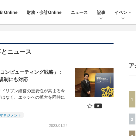
B Online
財務・会計Online
ニュース
記事
イベント
事とニュース
ア
ジコンピューティング戦略」：
規制にも対応
ドリブン経営の重要性が高まる今
ではなく、エッジへの拡大を同時に
1
0
マネジメント
2
2023/01/24
3