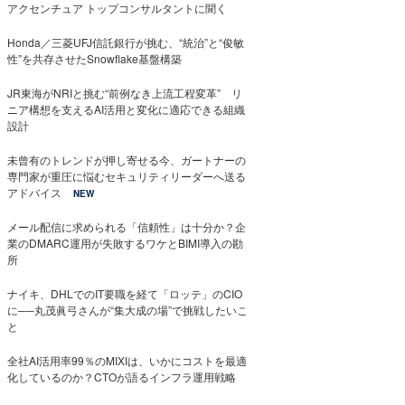
アクセンチュア トップコンサルタントに聞く
Honda／三菱UFJ信託銀行が挑む、“統治”と“俊敏
性”を共存させたSnowflake基盤構築
JR東海がNRIと挑む“前例なき上流工程変革” リ
ニア構想を支えるAI活用と変化に適応できる組織
設計
未曾有のトレンドが押し寄せる今、ガートナーの
専門家が重圧に悩むセキュリティリーダーへ送る
アドバイス
NEW
メール配信に求められる「信頼性」は十分か？企
業のDMARC運用が失敗するワケとBIMI導入の勘
所
ナイキ、DHLでのIT要職を経て「ロッテ」のCIO
に──丸茂眞弓さんが“集大成の場”で挑戦したいこ
と
全社AI活用率99％のMIXIは、いかにコストを最適
化しているのか？CTOが語るインフラ運用戦略