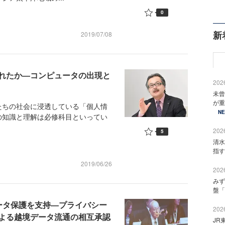
0
新
2019/07/08
れたか―コンピュータの出現と
2026
未曾
が重
ちの社会に浸透している「個人情
N
の知識と理解は必修科目といってい
2026
5
清水
指す
2019/06/26
2026
みず
盤「
るデータ保護を支持―プライバシー
2026
よる越境データ流通の相互承認
JR