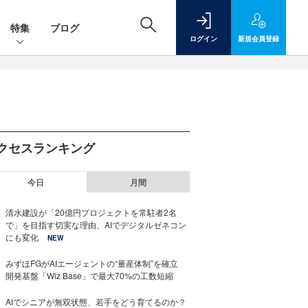
特集
ブログ
ログイン
新規
会員登録
クセスランキング
今日
月間
清水建設が「20億円プロジェクトを常駐者2名
で」を目指す切実な理由、AIでデジタルゼネコン
にも変化
NEW
みずほFGがAIエージェントの“量産体制”を確立
開発基盤「Wiz Base」で最大70%の工数短縮
AIでシニアが無双状態、若手をどう育てるのか？