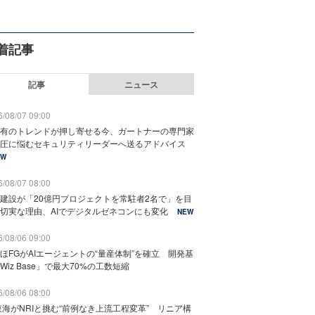
着記事
記事
ニュース
/08/07 09:00
有のトレンドが押し寄せる今、ガートナーの専門家
圧に悩むセキュリティリーダーへ送るアドバイス
EW
/08/07 08:00
建設が「20億円プロジェクトを常駐者2名で」を目
切実な理由、AIでデジタルゼネコンにも変化
NEW
/08/06 09:00
ほFGがAIエージェントの“量産体制”を確立 開発基
Wiz Base」で最大70%の工数短縮
/08/06 08:00
東海がNRIと挑む“前例なき上流工程変革” リニア構