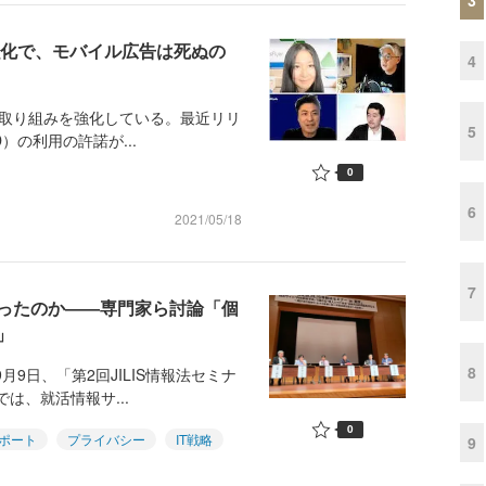
保護強化で、モバイル広告は死ぬの
4
の取り組みを強化している。最近リリ
5
D）の利用の許諾が...
0
6
2021/05/18
7
ったのか――専門家ら討論「個
」
8
月9日、「第2回JILIS情報法セミナ
は、就活情報サ...
0
ポート
プライバシー
IT戦略
9