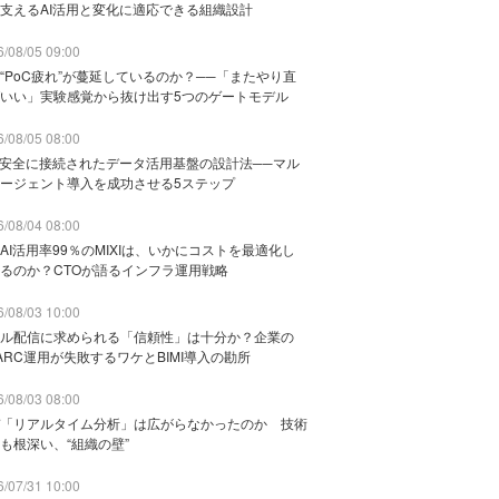
支えるAI活用と変化に適応できる組織設計
/08/05 09:00
“PoC疲れ”が蔓延しているのか？──「またやり直
いい」実験感覚から抜け出す5つのゲートモデル
/08/05 08:00
と安全に接続されたデータ活用基盤の設計法──マル
ージェント導入を成功させる5ステップ
/08/04 08:00
AI活用率99％のMIXIは、いかにコストを最適化し
るのか？CTOが語るインフラ運用戦略
/08/03 10:00
ル配信に求められる「信頼性」は十分か？企業の
ARC運用が失敗するワケとBIMI導入の勘所
/08/03 08:00
「リアルタイム分析」は広がらなかったのか 技術
も根深い、“組織の壁”
/07/31 10:00