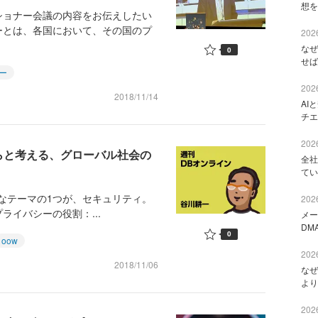
想を
ョナー会議の内容をお伝えしたい
ーとは、各国において、その国のプ
2026
なぜ
0
せば
ー
2026
2018/11/14
AI
チエ
2026
官らと考える、グローバル社会の
全社
てい
の大きなテーマの1つが、セキュリティ。
2026
イバシーの役割：...
メー
DM
0
oow
2026
2018/11/06
なぜ
より
2026