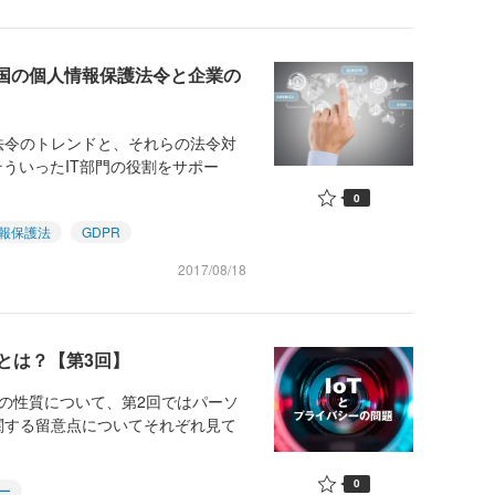
各国の個人情報保護法令と企業の
令のトレンドと、それらの法令対
そういったIT部門の役割をサポー
0
報保護法
GDPR
2017/08/18
とは？【第3回】
の性質について、第2回ではパーソ
関する留意点についてそれぞれ見て
0
ー