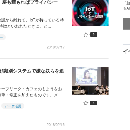
？ 塵も積もればプライバシー
「顧
るA
話から離れて、IoTが持っている特
特徴といわれたときに、ど...
0
ー
2018/07/17
イ
顔識別システムで嫌な奴らを追
バシーフリーク・カフェのもようをお
筆・修正を加えたものです。メ...
4
データ活用
2018/02/16