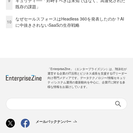
9
キュリティ──「対峙すべきは未知ではなく、高速化された
既存の課題」
なぜセールスフォースはHeadless 360を発表したのか？AI
10
に中抜きされないSaaSの生存戦略
「EnterpriseZine」（エンタープライズジン）は、翔泳社が
運営する企業のIT活用とビジネス成長を支援するITリーダー
向け専門メディアです。データテクノロジー/情報セキュリ
ティ/システム運用の最新動向を中心に、企業ITに関する多
様な情報をお届けしています。
メールバックナンバー