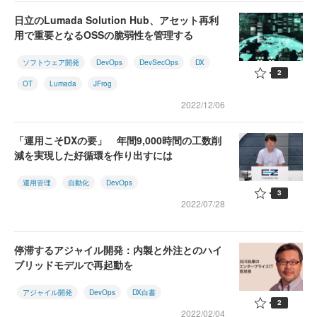
日立のLumada Solution Hub、アセット再利
用で重要となるOSSの脆弱性を管理する
ソフトウェア開発
DevOps
DevSecOps
DX
2
OT
Lumada
JFrog
2022/12/06
「運用こそDXの要」 年間9,000時間の工数削
減を実現した好循環を作り出すには
運用管理
自動化
DevOps
3
2022/07/28
停滞するアジャイル開発：内製と外注とのハイ
ブリッドモデルで再起動を
アジャイル開発
DevOps
DX白書
2
2022/02/04