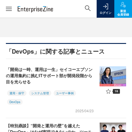
新規
ログイン
会員登録
「DevOps」に関する記事とニュース
「開発は一時、運用は一生」セイコーエプソン
の運用集約に挑むITサポート部が開発段階から
目を光らせる
16
運用・保守
システム管理
ユーザー事例
DevOps
2025/04/23
【特別鼎談】“開発と運用の壁”を越えた
「DevOps」はなぜ実現できないのか ツール