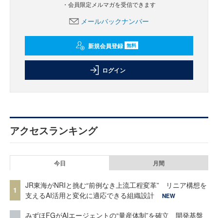
・会員限定メルマガを受信できます
メールバックナンバー
新規会員登録
無料
ログイン
アクセスランキング
今日
月間
JR東海がNRIと挑む“前例なき上流工程変革” リニア構想を
1
支えるAI活用と変化に適応できる組織設計
NEW
みずほFGがAIエージェントの“量産体制”を確立 開発基盤