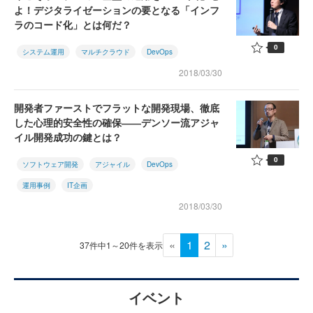
よ！デジタライゼーションの要となる「インフ
ラのコード化」とは何だ？
0
システム運用
マルチクラウド
DevOps
2018/03/30
開発者ファーストでフラットな開発現場、徹底
した心理的安全性の確保――デンソー流アジャ
イル開発成功の鍵とは？
0
ソフトウェア開発
アジャイル
DevOps
運用事例
IT企画
2018/03/30
«
1
2
»
37件中1～20件を表示
イベント