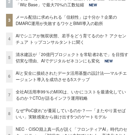
2
「Wiz Base」で最大70%の工数短縮
NEW
メール配信に求められる「信頼性」は十分か？企業の
3
DMARC運用が失敗するワケとBIMI導入の勘所
AIでシニアが無双状態、若手をどう育てるのか？ アクセン
4
チュア トップコンサルタントに聞く
清水建設が「20億円プロジェクトを常駐者2名で」を目指す
5
切実な理由、AIでデジタルゼネコンにも変化
NEW
AIと安全に接続されたデータ活用基盤の設計法──マルチエ
6
ージェント導入を成功させる5ステップ
全社AI活用率99％のMIXIは、いかにコストを最適化してい
7
るのか？CTOが語るインフラ運用戦略
なぜ“PoC疲れ”が蔓延しているのか？──「またやり直せば
8
いい」実験感覚から抜け出す5つのゲートモデル
NEC・CISO淵上真一氏が説く「フロンティアAI」時代のセ