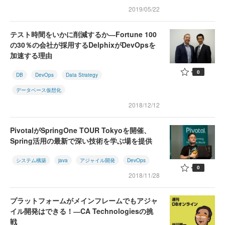
2019/05/22
テスト時間をいかに削減するか―Fortune 100
の30％の会社が採用するDelphixがDevOpsを
加速する理由
0
DB
DevOps
Data Strategy
データベース仮想化
2018/12/12
PivotalがSpringOne TOUR Tokyoを開催、
Spring活用の最新で深い技術を学ぶ場を提供
システム構築
java
アジャイル開発
DevOps
0
2018/11/28
プラットフォームがメインフレームでもアジャ
イル開発はできる！―CA Technologiesの挑
戦