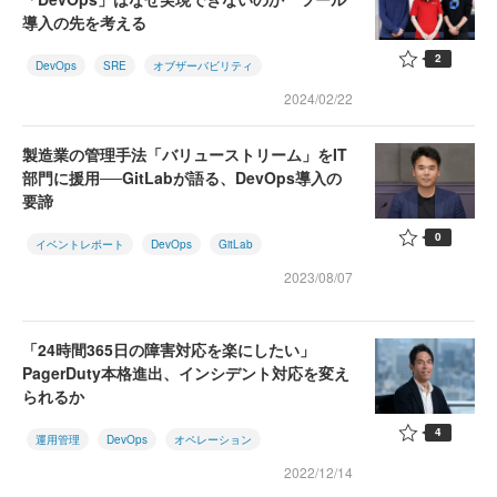
導入の先を考える
2
DevOps
SRE
オブザーバビリティ
2024/02/22
製造業の管理手法「バリューストリーム」をIT
部門に援用──GitLabが語る、DevOps導入の
要諦
0
イベントレポート
DevOps
GitLab
2023/08/07
「24時間365日の障害対応を楽にしたい」
PagerDuty本格進出、インシデント対応を変え
られるか
4
運用管理
DevOps
オペレーション
2022/12/14