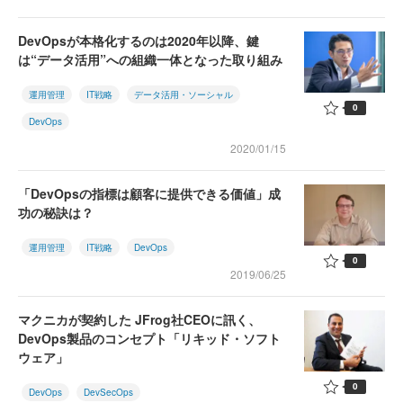
DevOpsが本格化するのは2020年以降、鍵
は“データ活用”への組織一体となった取り組み
運用管理
IT戦略
データ活用・ソーシャル
0
DevOps
2020/01/15
「DevOpsの指標は顧客に提供できる価値」成
功の秘訣は？
運用管理
IT戦略
DevOps
0
2019/06/25
マクニカが契約した JFrog社CEOに訊く、
DevOps製品のコンセプト「リキッド・ソフト
ウェア」
0
DevOps
DevSecOps