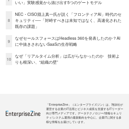
いい」実験感覚から抜け出す5つのゲートモデル
NEC・CISO淵上真一氏が説く「フロンティアAI」時代のセ
8
キュリティ──「対峙すべきは未知ではなく、高速化された
既存の課題」
なぜセールスフォースはHeadless 360を発表したのか？AI
9
に中抜きされないSaaSの生存戦略
なぜ「リアルタイム分析」は広がらなかったのか 技術よ
10
りも根深い、“組織の壁”
「EnterpriseZine」（エンタープライズジン）は、翔泳社が
運営する企業のIT活用とビジネス成長を支援するITリーダー
向け専門メディアです。データテクノロジー/情報セキュリ
ティ/システム運用の最新動向を中心に、企業ITに関する多
様な情報をお届けしています。