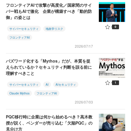
フロンティアAIで攻撃が高度化／国家間のサイ
バー戦もAIで激化 企業が構築すべき「動的防
御」の姿とは
0
サイバーセキュリティ
地政学リスク
フロンティアAI
2026/07/17
バズワード化する「Mythos」だが、本質を捉
えられているか？セキュリティ判断を誤る前に
理解すべきこと
1
サイバーセキュリティ
AI
AIセキュリティ
Claude Mythos
フロンティアAI
2026/07/03
PQC移行時に企業は何から始めるべき？高木教
授が説く、ベンダーが売り込む「欠陥PQC」の
見分け方