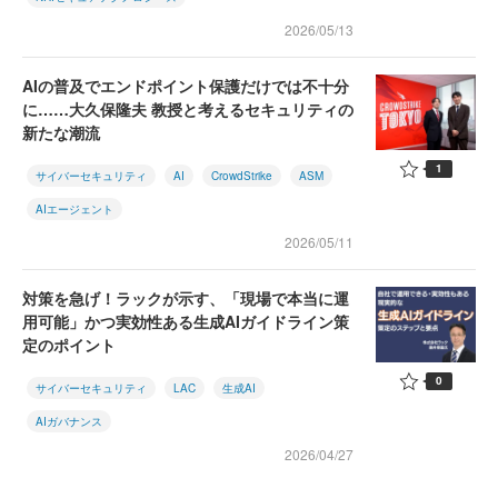
2026/05/13
AIの普及でエンドポイント保護だけでは不十分
に……大久保隆夫 教授と考えるセキュリティの
新たな潮流
1
サイバーセキュリティ
AI
CrowdStrike
ASM
AIエージェント
2026/05/11
対策を急げ！ラックが示す、「現場で本当に運
用可能」かつ実効性ある生成AIガイドライン策
定のポイント
0
サイバーセキュリティ
LAC
生成AI
AIガバナンス
2026/04/27