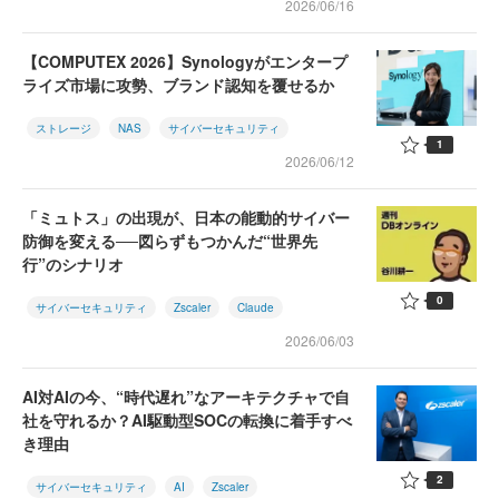
2026/06/16
【COMPUTEX 2026】Synologyがエンタープ
ライズ市場に攻勢、ブランド認知を覆せるか
ストレージ
NAS
サイバーセキュリティ
1
2026/06/12
「ミュトス」の出現が、日本の能動的サイバー
防御を変える──図らずもつかんだ“世界先
行”のシナリオ
0
サイバーセキュリティ
Zscaler
Claude
2026/06/03
AI対AIの今、“時代遅れ”なアーキテクチャで自
社を守れるか？AI駆動型SOCの転換に着手すべ
き理由
2
サイバーセキュリティ
AI
Zscaler