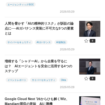
エージェンティックSOC
2026/05/29
人間を脅かす「AIの精神的リスク」が訴訟の論
点に──AIガバナンス実装に不可欠な5つの要素
とは
0
サイバーセキュリティ
AIガバナンス
AI規制法
2026/05/29
増殖する「シャドーAI」から企業を守るに
は？ AIエージェントを安全に活用する4つの
ステップ
0
イベントレポート
サイバーセキュリティ
Okta
2026/05/28
Google Cloud Next '26からひも解くWiz、
Mandiant買収の意味 AIに勝機