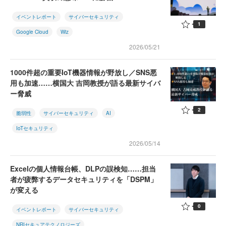
イベントレポート
サイバーセキュリティ
1
Google Cloud
Wiz
2026/05/21
1000件超の重要IoT機器情報が野放し／SNS悪
用も加速……横国大 吉岡教授が語る最新サイバ
ー脅威
2
脆弱性
サイバーセキュリティ
AI
IoTセキュリティ
2026/05/14
Excelの個人情報台帳、DLPの誤検知……担当
者が疲弊するデータセキュリティを「DSPM」
が変える
0
イベントレポート
サイバーセキュリティ
NRIセキュアテクノロジーズ