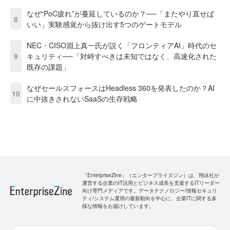
なぜ“PoC疲れ”が蔓延しているのか？──「またやり直せば
8
いい」実験感覚から抜け出す5つのゲートモデル
NEC・CISO淵上真一氏が説く「フロンティアAI」時代のセ
9
キュリティ──「対峙すべきは未知ではなく、高速化された
既存の課題」
なぜセールスフォースはHeadless 360を発表したのか？AI
10
に中抜きされないSaaSの生存戦略
「EnterpriseZine」（エンタープライズジン）は、翔泳社が
運営する企業のIT活用とビジネス成長を支援するITリーダー
向け専門メディアです。データテクノロジー/情報セキュリ
ティ/システム運用の最新動向を中心に、企業ITに関する多
様な情報をお届けしています。