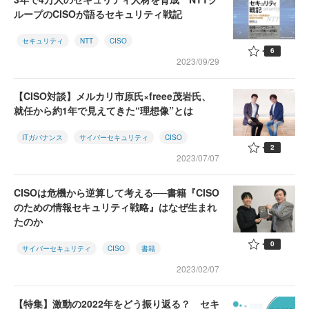
ループのCISOが語るセキュリティ戦記
セキュリティ
NTT
CISO
6
2023/09/29
【CISO対談】メルカリ市原氏×freee茂岩氏、
就任から約1年で見えてきた“理想像”とは
ITガバナンス
サイバーセキュリティ
CISO
2
2023/07/07
CISOは危機から逆算して考える──書籍『CISO
のための情報セキュリティ戦略』はなぜ生まれ
たのか
0
サイバーセキュリティ
CISO
書籍
2023/02/07
【特集】激動の2022年をどう振り返る？ セキ