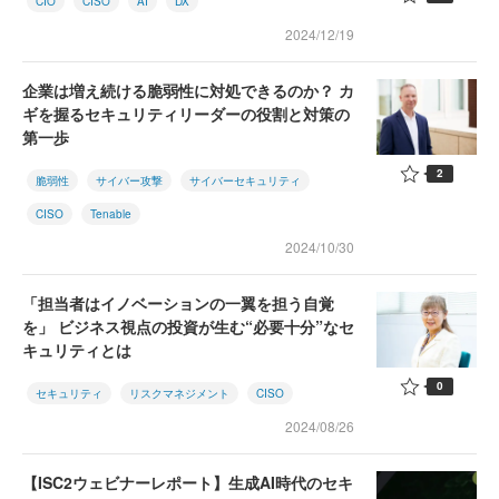
CIO
CISO
AI
DX
2024/12/19
企業は増え続ける脆弱性に対処できるのか？ カ
ギを握るセキュリティリーダーの役割と対策の
第一歩
2
脆弱性
サイバー攻撃
サイバーセキュリティ
CISO
Tenable
2024/10/30
「担当者はイノベーションの一翼を担う自覚
を」 ビジネス視点の投資が生む“必要十分”なセ
キュリティとは
0
セキュリティ
リスクマネジメント
CISO
2024/08/26
【ISC2ウェビナーレポート】生成AI時代のセキ