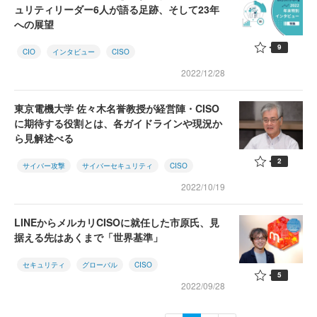
ュリティリーダー6人が語る足跡、そして23年
への展望
9
CIO
インタビュー
CISO
2022/12/28
東京電機大学 佐々木名誉教授が経営陣・CISO
に期待する役割とは、各ガイドラインや現況か
ら見解述べる
2
サイバー攻撃
サイバーセキュリティ
CISO
2022/10/19
LINEからメルカリCISOに就任した市原氏、見
据える先はあくまで「世界基準」
セキュリティ
グローバル
CISO
5
2022/09/28