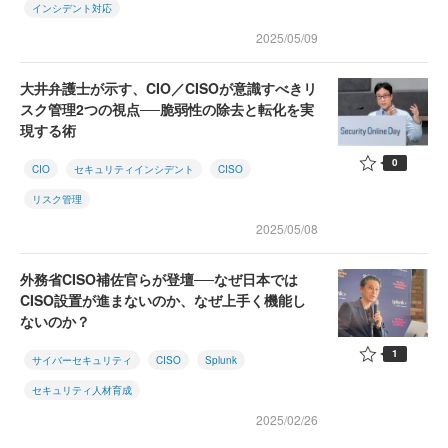
インシデント対応
2025/05/09
大井弁護士が示す、CIO／CISOが意識すべきリ
スク管理2つの視点──脆弱性の除去と転化を実
現する術
0
CIO
セキュリティインシデント
CISO
リスク管理
2025/05/08
外務省CISO補佐官らが登壇──なぜ日本では
CISO設置が進まないのか、なぜ上手く機能し
ないのか？
1
サイバーセキュリティ
CISO
Splunk
セキュリティ人材育成
2025/02/26