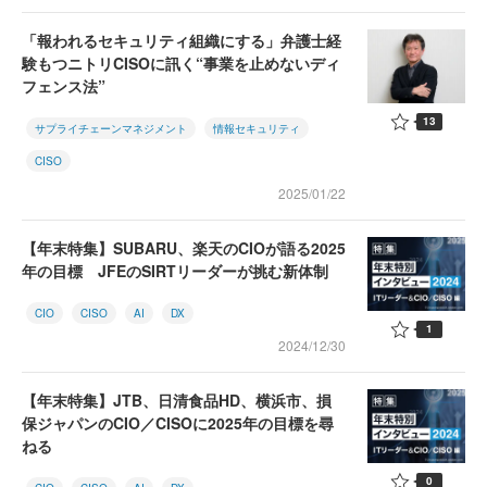
「報われるセキュリティ組織にする」弁護士経
験もつニトリCISOに訊く“事業を止めないディ
フェンス法”
13
サプライチェーンマネジメント
情報セキュリティ
CISO
2025/01/22
【年末特集】SUBARU、楽天のCIOが語る2025
年の目標 JFEのSIRTリーダーが挑む新体制
CIO
CISO
AI
DX
1
2024/12/30
【年末特集】JTB、日清食品HD、横浜市、損
保ジャパンのCIO／CISOに2025年の目標を尋
ねる
0