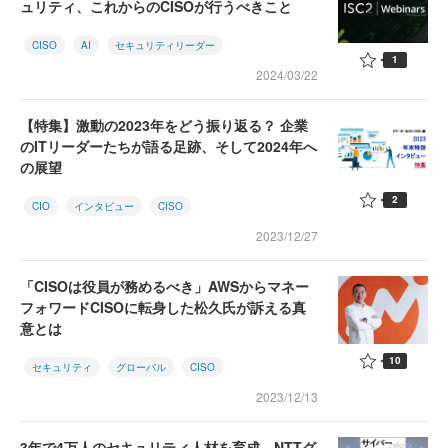
ュリティ、これからのCISOが行うべきこと
CISO
AI
セキュリティリーダー
1
2024/03/22
【特集】激動の2023年をどう振り返る？ 企業
のITリーダーたちが語る足跡、そして2024年へ
の展望
2
CIO
インタビュー
CISO
2023/12/27
「CISOは役員が務めるべき」AWSからマネー
フォワードCISOに転身した松久氏が訴える真
意とは
10
セキュリティ
グローバル
CISO
2023/12/13
3年で4万人のセキュリティ人材を育成 NTTグ