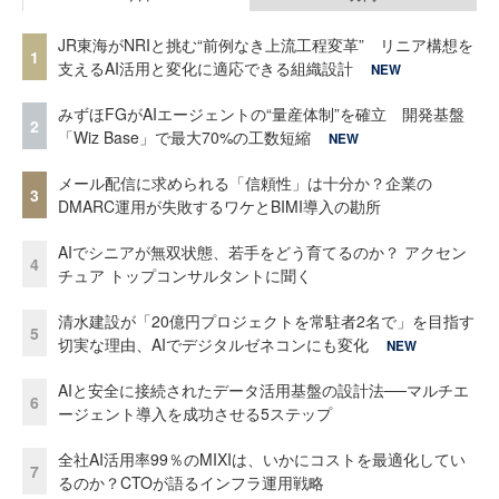
JR東海がNRIと挑む“前例なき上流工程変革” リニア構想を
1
支えるAI活用と変化に適応できる組織設計
NEW
みずほFGがAIエージェントの“量産体制”を確立 開発基盤
2
「Wiz Base」で最大70%の工数短縮
NEW
メール配信に求められる「信頼性」は十分か？企業の
3
DMARC運用が失敗するワケとBIMI導入の勘所
AIでシニアが無双状態、若手をどう育てるのか？ アクセン
4
チュア トップコンサルタントに聞く
清水建設が「20億円プロジェクトを常駐者2名で」を目指す
5
切実な理由、AIでデジタルゼネコンにも変化
NEW
AIと安全に接続されたデータ活用基盤の設計法──マルチエ
6
ージェント導入を成功させる5ステップ
全社AI活用率99％のMIXIは、いかにコストを最適化してい
7
るのか？CTOが語るインフラ運用戦略