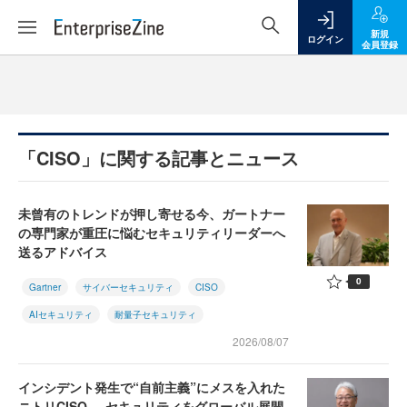
新規
ログイン
会員登録
「CISO」に関する記事とニュース
未曾有のトレンドが押し寄せる今、ガートナー
の専門家が重圧に悩むセキュリティリーダーへ
送るアドバイス
0
Gartner
サイバーセキュリティ
CISO
AIセキュリティ
耐量子セキュリティ
2026/08/07
インシデント発生で“自前主義”にメスを入れた
ニトリCISO──セキュリティをグローバル展開