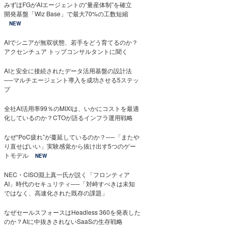
みずほFGがAIエージェントの“量産体制”を確立
開発基盤「Wiz Base」で最大70%の工数短縮
NEW
AIでシニアが無双状態、若手をどう育てるのか？
アクセンチュア トップコンサルタントに聞く
AIと安全に接続されたデータ活用基盤の設計法
──マルチエージェント導入を成功させる5ステッ
プ
全社AI活用率99％のMIXIは、いかにコストを最適
化しているのか？CTOが語るインフラ運用戦略
なぜ“PoC疲れ”が蔓延しているのか？──「またや
り直せばいい」実験感覚から抜け出す5つのゲー
トモデル
NEW
NEC・CISO淵上真一氏が説く「フロンティア
AI」時代のセキュリティ──「対峙すべきは未知
ではなく、高速化された既存の課題」
なぜセールスフォースはHeadless 360を発表した
のか？AIに中抜きされないSaaSの生存戦略