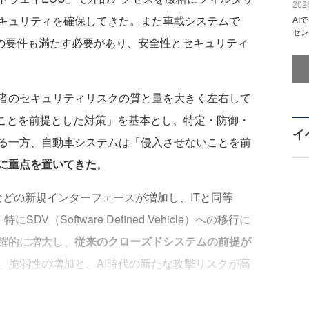
2026
キュリティを確保してきた。また車載システムで
AI
セン
安全の要件も満たす必要があり、安全性とセキュリティ
者のセキュリティリスクの質と量を大きく左右して
ることを前提とした対策」を基本とし、特定・防御・
イ
る一方、自動車システムは「侵入させないことを前
”に重点を置いてきた
。
などの新規インターフェースが増加し、ITと同等
V（Software Defined Vehicle）への移行に
躍的に増大し、
従来のクローズドシステムの前提が
、脆弱性の増加と、AI時代の新たな攻撃リスクが高