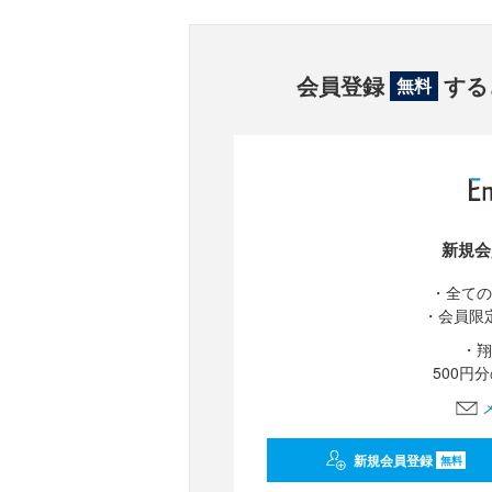
会員登録
する
無料
新規会
・全ての
・会員限
・翔
500円
新規会員登録
無料