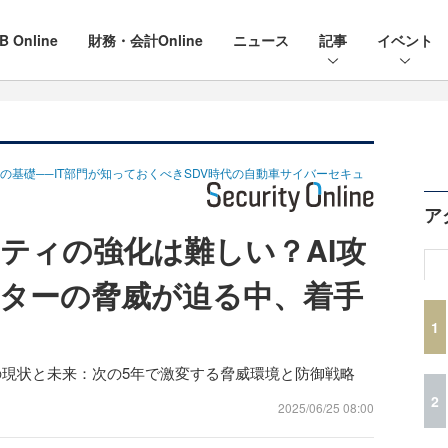
B Online
財務・会計Online
ニュース
記事
イベント
の基礎──IT部門が知っておくべきSDV時代の自動車サイバーセキュ
ア
ティの強化は難しい？AI攻
ターの脅威が迫る中、着手
1
の現状と未来：次の5年で激変する脅威環境と防御戦略
2
2025/06/25 08:00