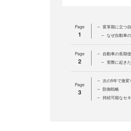
Page
変革期に立つ
1
なぜ自動車
Page
自動車の長期
2
実際に起き
次の5年で激変
Page
防御戦略
3
持続可能なセ