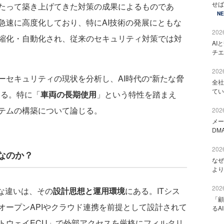
せば
たって築き上げてきた対策の成果によるものであ
N
急速に高度化しており、特にAI技術の発展にともな
2026
縮化・自動化され、従来のセキュリティ対策では対
AI
チエ
2026
セキュリティの現状を分析し、AI時代の“新たな脅
全社
てい
する。特に「
車両の長期使用
」という特性を踏まえ
テムの構築について論じる。
2026
メー
DM
2026
なのか？
なぜ
より
2026
な違いは、その
設計思想と運用環境
にある。ITシス
「顧
オープンAPIやクラウド連携を前提として設計されて
るA
トウェイECU」で外部アクセスを厳格にフィルタリ