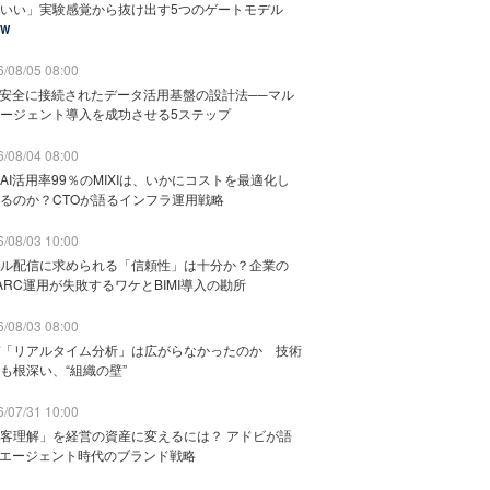
いい」実験感覚から抜け出す5つのゲートモデル
EW
/08/05 08:00
と安全に接続されたデータ活用基盤の設計法──マル
ージェント導入を成功させる5ステップ
/08/04 08:00
AI活用率99％のMIXIは、いかにコストを最適化し
るのか？CTOが語るインフラ運用戦略
/08/03 10:00
ル配信に求められる「信頼性」は十分か？企業の
ARC運用が失敗するワケとBIMI導入の勘所
/08/03 08:00
「リアルタイム分析」は広がらなかったのか 技術
も根深い、“組織の壁”
/07/31 10:00
客理解」を経営の資産に変えるには？ アドビが語
Iエージェント時代のブランド戦略