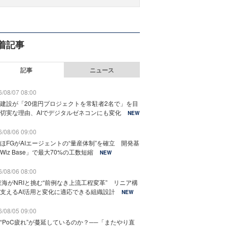
着記事
記事
ニュース
/08/07 08:00
建設が「20億円プロジェクトを常駐者2名で」を目
切実な理由、AIでデジタルゼネコンにも変化
NEW
/08/06 09:00
ほFGがAIエージェントの“量産体制”を確立 開発基
Wiz Base」で最大70%の工数短縮
NEW
/08/06 08:00
東海がNRIと挑む“前例なき上流工程変革” リニア構
支えるAI活用と変化に適応できる組織設計
NEW
/08/05 09:00
“PoC疲れ”が蔓延しているのか？──「またやり直