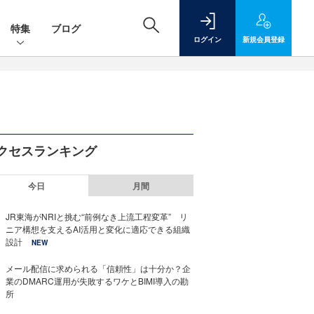
特集
ブログ
ログイン
新規
会員登録
クセスランキング
今日
月間
JR東海がNRIと挑む“前例なき上流工程変革” リ
ニア構想を支えるAI活用と変化に適応できる組織
設計
NEW
メール配信に求められる「信頼性」は十分か？企
業のDMARC運用が失敗するワケとBIMI導入の勘
所