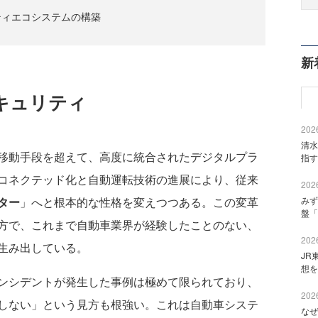
ティエコシステムの構築
新
キュリティ
2026
清水
移動手段を超えて、高度に統合されたデジタルプラ
指す
コネクテッド化と自動運転技術の進展により、従来
2026
みず
ター
」へと根本的な性格を変えつつある。この変革
盤「
方で、これまで自動車業界が経験したことのない、
2026
生み出している。
JR
想を
ンシデントが発生した事例は極めて限られており、
2026
しない」という見方も根強い。これは自動車システ
なぜ