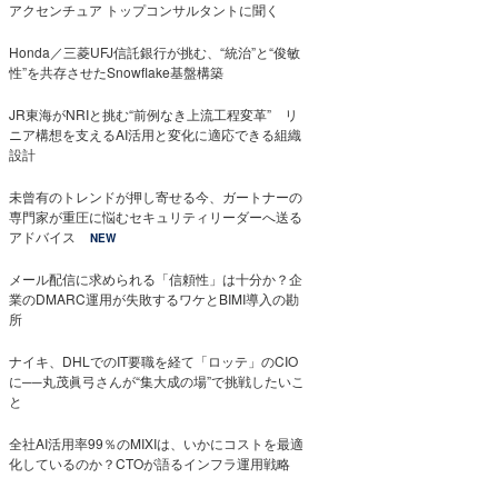
アクセンチュア トップコンサルタントに聞く
Honda／三菱UFJ信託銀行が挑む、“統治”と“俊敏
性”を共存させたSnowflake基盤構築
JR東海がNRIと挑む“前例なき上流工程変革” リ
ニア構想を支えるAI活用と変化に適応できる組織
設計
未曾有のトレンドが押し寄せる今、ガートナーの
専門家が重圧に悩むセキュリティリーダーへ送る
アドバイス
NEW
メール配信に求められる「信頼性」は十分か？企
業のDMARC運用が失敗するワケとBIMI導入の勘
所
ナイキ、DHLでのIT要職を経て「ロッテ」のCIO
に──丸茂眞弓さんが“集大成の場”で挑戦したいこ
と
全社AI活用率99％のMIXIは、いかにコストを最適
化しているのか？CTOが語るインフラ運用戦略