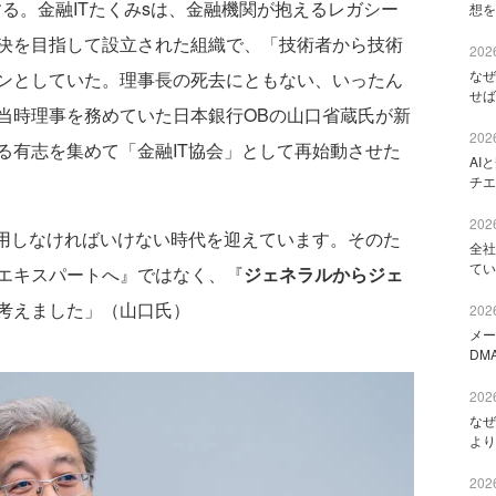
する。金融ITたくみsは、金融機関が抱えるレガシー
想を
決を目指して設立された組織で、「技術者から技術
2026
なぜ
ンとしていた。理事長の死去にともない、いったん
せば
当時理事を務めていた日本銀行OBの山口省蔵氏が新
2026
る有志を集めて「金融IT協会」として再始動させた
AI
チエ
2026
用しなければいけない時代を迎えています。そのた
全社
てい
エキスパートへ』ではなく、『
ジェネラルからジェ
考えました」（山口氏）
2026
メー
DM
2026
なぜ
より
2026