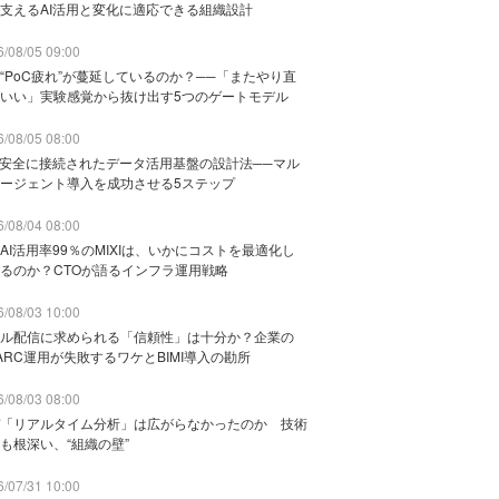
支えるAI活用と変化に適応できる組織設計
/08/05 09:00
“PoC疲れ”が蔓延しているのか？──「またやり直
いい」実験感覚から抜け出す5つのゲートモデル
/08/05 08:00
と安全に接続されたデータ活用基盤の設計法──マル
ージェント導入を成功させる5ステップ
/08/04 08:00
AI活用率99％のMIXIは、いかにコストを最適化し
るのか？CTOが語るインフラ運用戦略
/08/03 10:00
ル配信に求められる「信頼性」は十分か？企業の
ARC運用が失敗するワケとBIMI導入の勘所
/08/03 08:00
「リアルタイム分析」は広がらなかったのか 技術
も根深い、“組織の壁”
/07/31 10:00