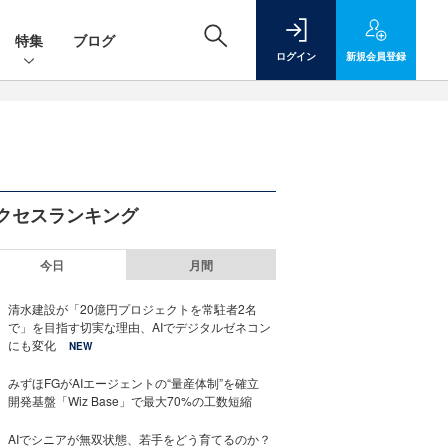
特集
ブログ
ログイン
新規
会員登録
クセスランキング
今日
月間
清水建設が「20億円プロジェクトを常駐者2名
で」を目指す切実な理由、AIでデジタルゼネコン
にも変化
NEW
みずほFGがAIエージェントの“量産体制”を確立
開発基盤「Wiz Base」で最大70%の工数短縮
AIでシニアが無双状態、若手をどう育てるのか？