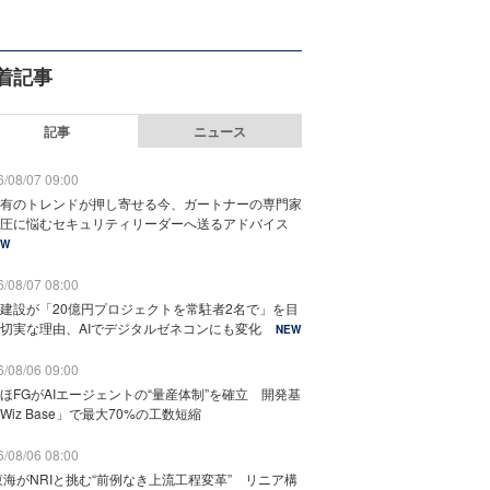
着記事
記事
ニュース
/08/07 09:00
有のトレンドが押し寄せる今、ガートナーの専門家
圧に悩むセキュリティリーダーへ送るアドバイス
EW
/08/07 08:00
建設が「20億円プロジェクトを常駐者2名で」を目
切実な理由、AIでデジタルゼネコンにも変化
NEW
/08/06 09:00
ほFGがAIエージェントの“量産体制”を確立 開発基
Wiz Base」で最大70%の工数短縮
/08/06 08:00
東海がNRIと挑む“前例なき上流工程変革” リニア構