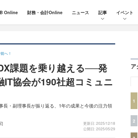
B Online
財務・会計Online
ニュース
記事
イベント
で前へ！
DX課題を乗り越える──発
ア
IT協会が190社超コミュニ
1
理事長・副理事長が振り返る、1年の成果と今後の注力領
2
写]
更新日: 2025/12/18
公開日: 2025/05/29
3