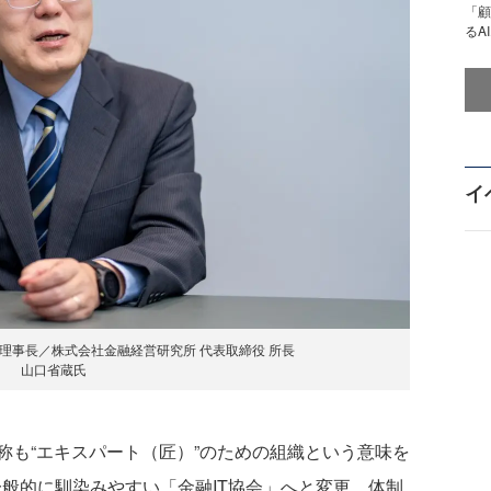
「顧
るA
イ
 理事長／株式会社金融経営研究所 代表取締役 所長
山口省蔵氏
も“エキスパート（匠）”のための組織という意味を
一般的に馴染みやすい「金融IT協会」へと変更。体制