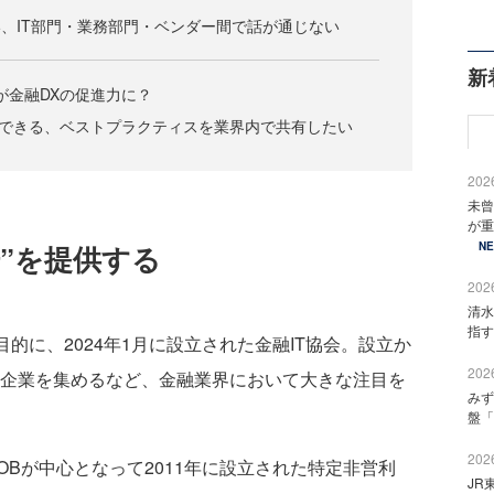
い、IT部門・業務部門・ベンダー間で話が通じない
新
携が金融DXの促進力に？
力できる、ベストプラクティスを業界内で共有したい
2026
未曾
が重
N
”を提供する
2026
清水
指す
的に、2024年1月に設立された金融IT協会。設立か
2026
員企業を集めるなど、金融業界において大きな注目を
みず
盤「
2026
Bが中心となって2011年に設立された特定非営利
JR