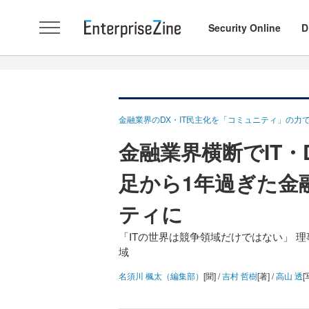
Security Online
D
金融業界のDX・IT民主化を「コミュニティ」の力
金融業界横断でIT・
足から1年過ぎた金融
ティに
「ITの世界は競争領域だけではない」 
域
名須川 楓太（編集部）
[聞] /
吉村 哲樹
[著] /
高山 透
[