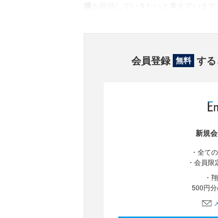
場
を提供していきたいと考えています
会員登録
する
無料
新規会
・全ての
・会員限
・翔
500円