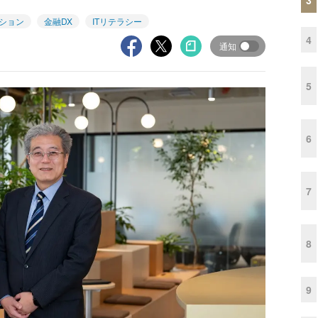
ション
金融DX
ITリテラシー
4
通知
5
6
7
8
9