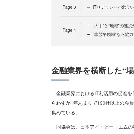
Page
3
ITリテラシーが危う
“大手”と“地域”の連
Page
4
“非競争領域”なら協
金融業界を横断した“場
金融業界におけるIT利活用の促進を目
らわずか1年あまりで190社以上の会
集めている。
同協会は、日本アイ・ビー・エムのO