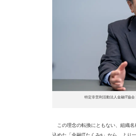
特定非営利活動法人金融IT協会
この理念の転換にともない、組織名称
込めた「金融ITたくみs」から、より