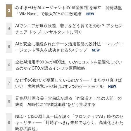
みずほFGがAIエージェントの“量産体制”を確立 開発基盤
3
「Wiz Base」で最大70%の工数短縮
NEW
AIでシニアが無双状態、若手をどう育てるのか？ アクセン
4
チュア トップコンサルタントに聞く
AIと安全に接続されたデータ活用基盤の設計法──マルチエ
5
ージェント導入を成功させる5ステップ
NEW
全社AI活用率99％のMIXIは、いかにコストを最適化してい
6
るのか？CTOが語るインフラ運用戦略
なぜ“PoC疲れ”が蔓延しているのか？──「またやり直せば
7
いい」実験感覚から抜け出す5つのゲートモデル
NEW
元良品計画会長・堂前氏が語る「作業員としての人間」の
8
終焉 AI時代に“自律型組織”をどう実現する
NEC・CISO淵上真一氏が説く「フロンティアAI」時代のセ
9
キュリティ──「対峙すべきは未知ではなく、高速化された
既存の課題」