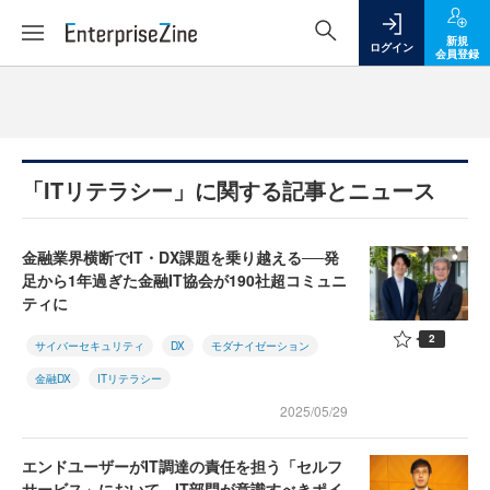
新規
ログイン
会員登録
「ITリテラシー」に関する記事とニュース
金融業界横断でIT・DX課題を乗り越える──発
足から1年過ぎた金融IT協会が190社超コミュニ
ティに
2
サイバーセキュリティ
DX
モダナイゼーション
金融DX
ITリテラシー
2025/05/29
エンドユーザーがIT調達の責任を担う「セルフ
サービス」において、IT部門が意識すべきポイ