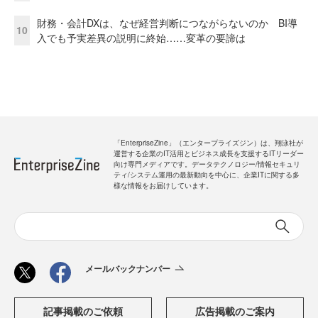
財務・会計DXは、なぜ経営判断につながらないのか BI導
10
入でも予実差異の説明に終始……変革の要諦は
「EnterpriseZine」（エンタープライズジン）は、翔泳社が
運営する企業のIT活用とビジネス成長を支援するITリーダー
向け専門メディアです。データテクノロジー/情報セキュリ
ティ/システム運用の最新動向を中心に、企業ITに関する多
様な情報をお届けしています。
メールバックナンバー
記事掲載のご依頼
広告掲載のご案内