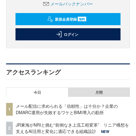
メールバックナンバー
新規会員登録
無料
ログイン
アクセスランキング
今日
月間
メール配信に求められる「信頼性」は十分か？企業の
1
DMARC運用が失敗するワケとBIMI導入の勘所
JR東海がNRIと挑む“前例なき上流工程変革” リニア構想を
2
支えるAI活用と変化に適応できる組織設計
NEW