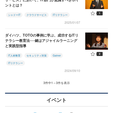
ントとは？
1
シャドーIT
クラウドサービス
ITリテラシー
2025/01/07
ダイハツ、TOTOの事例に学ぶ、成功するITリ
テラシー教育法──鍵はアジャイルラーニング
と実践型指導
2
IT人材教育
セキュリティ対策
Gatner
ITリテラシー
2024/09/10
3件中1～3件を表示
イベント