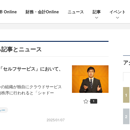
B Online
財務・会計Online
ニュース
記事
イベント
る記事とニュース
ア
う「セルフサービス」において、
外の組織が独自にクラウドサービス
無秩序に行われると「シャドー
1
1
シー
2
2025/01/07