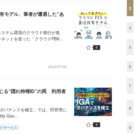
3
有モデル、筆者が遭遇した“あ
4
ステム環境のクラウド移行が進
ネットを使った「クラウドPBX」
5
5
6
2024/07/03
7
る“隠れ特権ID”の罠 利用者
8
でガバナンスを確立」では、ID管理に
Gov...
4
9
ドサービス