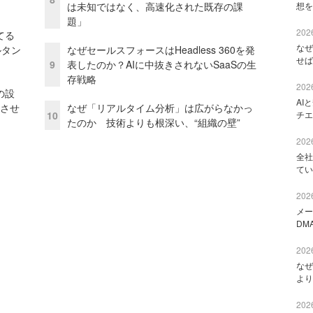
は未知ではなく、高速化された既存の課
想を
題」
2026
てる
なぜ
ルタン
なぜセールスフォースはHeadless 360を発
せば
9
表したのか？AIに中抜きされないSaaSの生
存戦略
2026
の設
AI
功させ
なぜ「リアルタイム分析」は広がらなかっ
10
チエ
たのか 技術よりも根深い、“組織の壁”
2026
全社
てい
2026
メー
DM
2026
なぜ
より
2026