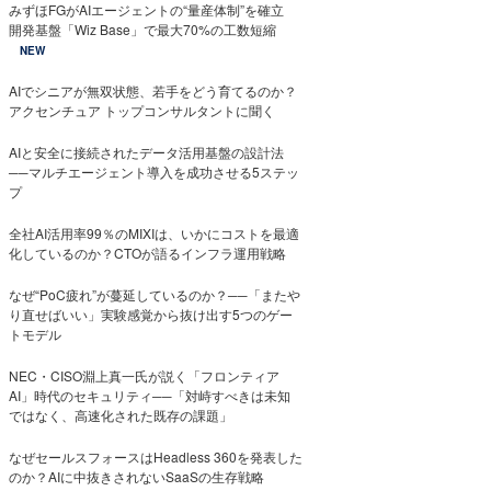
みずほFGがAIエージェントの“量産体制”を確立
開発基盤「Wiz Base」で最大70%の工数短縮
NEW
AIでシニアが無双状態、若手をどう育てるのか？
アクセンチュア トップコンサルタントに聞く
AIと安全に接続されたデータ活用基盤の設計法
──マルチエージェント導入を成功させる5ステッ
プ
全社AI活用率99％のMIXIは、いかにコストを最適
化しているのか？CTOが語るインフラ運用戦略
なぜ“PoC疲れ”が蔓延しているのか？──「またや
り直せばいい」実験感覚から抜け出す5つのゲー
トモデル
NEC・CISO淵上真一氏が説く「フロンティア
AI」時代のセキュリティ──「対峙すべきは未知
ではなく、高速化された既存の課題」
なぜセールスフォースはHeadless 360を発表した
のか？AIに中抜きされないSaaSの生存戦略