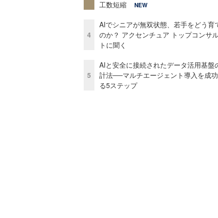
工数短縮
NEW
AIでシニアが無双状態、若手をどう育
4
のか？ アクセンチュア トップコンサ
トに聞く
AIと安全に接続されたデータ活用基盤
5
計法──マルチエージェント導入を成
る5ステップ