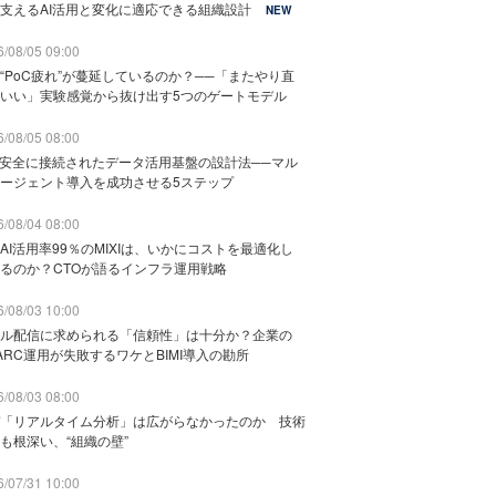
支えるAI活用と変化に適応できる組織設計
NEW
/08/05 09:00
“PoC疲れ”が蔓延しているのか？──「またやり直
いい」実験感覚から抜け出す5つのゲートモデル
/08/05 08:00
と安全に接続されたデータ活用基盤の設計法──マル
ージェント導入を成功させる5ステップ
/08/04 08:00
AI活用率99％のMIXIは、いかにコストを最適化し
るのか？CTOが語るインフラ運用戦略
/08/03 10:00
ル配信に求められる「信頼性」は十分か？企業の
ARC運用が失敗するワケとBIMI導入の勘所
/08/03 08:00
「リアルタイム分析」は広がらなかったのか 技術
も根深い、“組織の壁”
/07/31 10:00