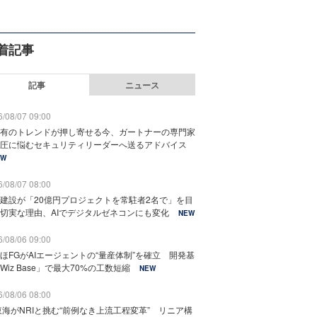
着記事
記事
ニュース
/08/07 09:00
有のトレンドが押し寄せる今、ガートナーの専門家
圧に悩むセキュリティリーダーへ送るアドバイス
EW
/08/07 08:00
建設が「20億円プロジェクトを常駐者2名で」を目
切実な理由、AIでデジタルゼネコンにも変化
NEW
/08/06 09:00
ほFGがAIエージェントの“量産体制”を確立 開発基
Wiz Base」で最大70%の工数短縮
NEW
/08/06 08:00
東海がNRIと挑む“前例なき上流工程変革” リニア構