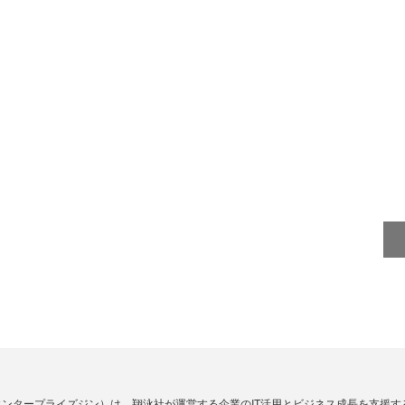
Zine」（エンタープライズジン）は、翔泳社が運営する企業のIT活用とビジネス成長を支