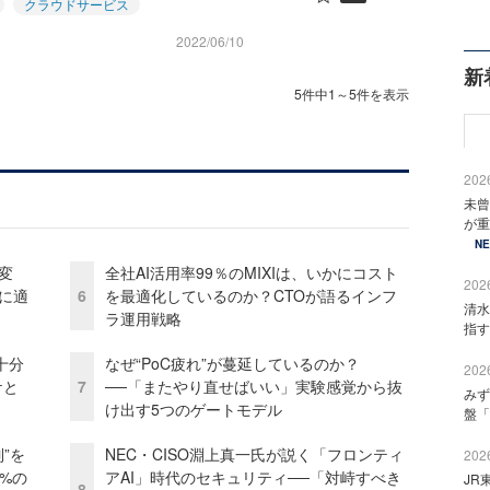
クラウドサービス
2022/06/10
新
5件中1～5件を表示
2026
未曾
が重
N
変
全社AI活用率99％のMIXIは、いかにコスト
2026
化に適
6
を最適化しているのか？CTOが語るインフ
清水
ラ運用戦略
指す
十分
なぜ“PoC疲れ”が蔓延しているのか？
2026
ケと
7
──「またやり直せばいい」実験感覚から抜
みず
け出す5つのゲートモデル
盤「
”を
NEC・CISO淵上真一氏が説く「フロンティ
2026
0%の
アAI」時代のセキュリティ──「対峙すべき
JR
8