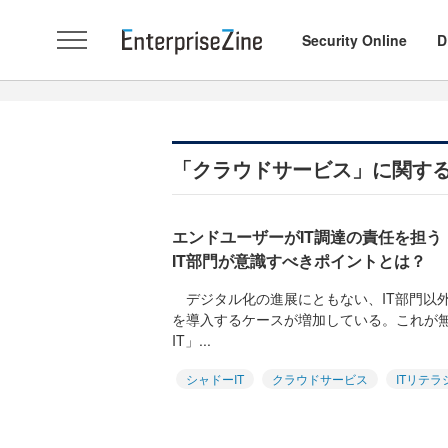
Security Online
D
「クラウドサービス」に関す
エンドユーザーがIT調達の責任を担
IT部門が意識すべきポイントとは？
デジタル化の進展にともない、IT部門以
を導入するケースが増加している。これが
IT」...
シャドーIT
クラウドサービス
ITリテラ