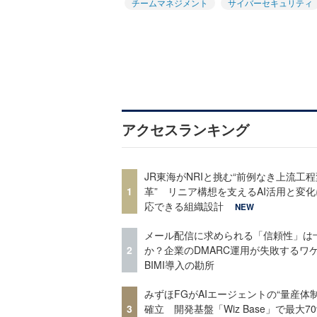
チームマネジメント
サイバーセキュリティ
アクセスランキング
JR東海がNRIと挑む“前例なき上流工程
1
革” リニア構想を支えるAI活用と変
応できる組織設計
NEW
メール配信に求められる「信頼性」は
2
か？企業のDMARC運用が失敗するワ
BIMI導入の勘所
みずほFGがAIエージェントの“量産体制
3
確立 開発基盤「Wiz Base」で最大7