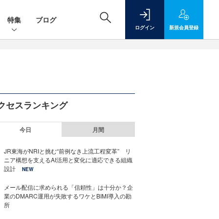
特集
ブログ
ログイン
新規
会員登録
クセスランキング
今日
月間
JR東海がNRIと挑む“前例なき上流工程変革” リ
ニア構想を支えるAI活用と変化に適応できる組織
設計
NEW
メール配信に求められる「信頼性」は十分か？企
業のDMARC運用が失敗するワケとBIMI導入の勘
所