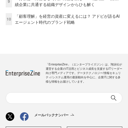
9
績企業に共通する組織デザインからひも解く
「顧客理解」を経営の資産に変えるには？ アドビが語るAI
10
エージェント時代のブランド戦略
「EnterpriseZine」（エンタープライズジン）は、翔泳社が
運営する企業のIT活用とビジネス成長を支援するITリーダー
向け専門メディアです。データテクノロジー/情報セキュリ
ティ/システム運用の最新動向を中心に、企業ITに関する多
様な情報をお届けしています。
メールバックナンバー