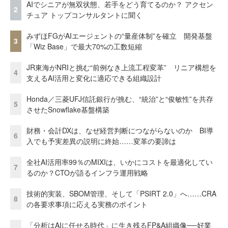
AIでシニアが無双状態、若手をどう育てるのか？ アクセン
2
チュア トップコンサルタントに聞く
みずほFGがAIエージェントの“量産体制”を確立 開発基盤
3
「Wiz Base」で最大70%の工数短縮
JR東海がNRIと挑む“前例なき上流工程変革” リニア構想を
4
支えるAI活用と変化に適応できる組織設計
Honda／三菱UFJ信託銀行が挑む、“統治”と“俊敏性”を共存
5
させたSnowflake基盤構築
財務・会計DXは、なぜ経営判断につながらないのか BI導
6
入でも予実差異の説明に終始……変革の要諦は
全社AI活用率99％のMIXIは、いかにコストを最適化してい
7
るのか？CTOが語るインフラ運用戦略
技術的実装、SBOM管理、そして「PSIRT 2.0」へ……CRA
8
の各要求事項に応える実務のポイント
「分析はAIに任せる時代」に生き残るFP&A組織像──好業