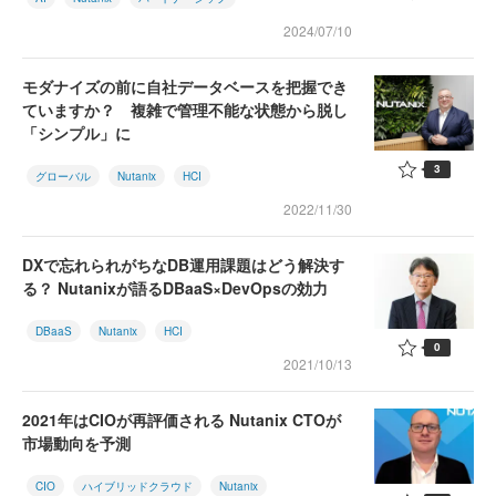
2024/07/10
モダナイズの前に自社データベースを把握でき
ていますか？ 複雑で管理不能な状態から脱し
「シンプル」に
3
グローバル
Nutanix
HCI
2022/11/30
DXで忘れられがちなDB運用課題はどう解決す
る？ Nutanixが語るDBaaS×DevOpsの効力
DBaaS
Nutanix
HCI
0
2021/10/13
2021年はCIOが再評価される Nutanix CTOが
市場動向を予測
CIO
ハイブリッドクラウド
Nutanix