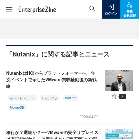
新規
ログイン
会員登録
「Nutanix」に関する記事とニュース
NutanixはHCIからプラットフォーマーへ 年
次イベントで示したVMware買収騒動後の新戦
略
2
イベントレポート
ITインフラ
Nutanix
MongoDB
2026/04/09
移行か？継続か？──VMwareの完全リプレイス
は不可能だからこそ押さえたい“現実解”への移