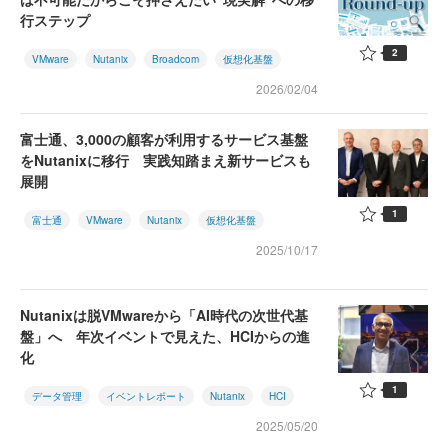
行ステップ
2
VMware
Nutanix
Broadcom
仮想化基盤
2026/02/04
富士通、3,000の顧客が利用するサービス基盤
をNutanixに移行 実践知踏まえ新サービスも
展開
1
富士通
VMware
Nutanix
仮想化基盤
2025/10/17
Nutanixは脱VMwareから「AI時代の次世代基
盤」へ 年次イベントで見えた、HCIからの進
化
1
データ管理
イベントレポート
Nutanix
HCI
2025/05/20