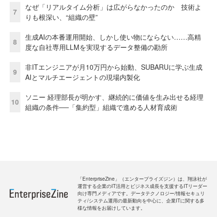
なぜ「リアルタイム分析」は広がらなかったのか 技術よ
7
りも根深い、“組織の壁”
生成AIの本番運用開始、しかし使い物にならない……高精
8
度な自社専用LLMを実現するデータ整備の勘所
非ITエンジニアが月10万円から始動、SUBARUに学ぶ生成
9
AIとマルチエージェントの現場内製化
ソニー 経理部長が明かす、継続的に価値を生み出せる経理
10
組織の条件──「集約型」組織で進める人材育成術
「EnterpriseZine」（エンタープライズジン）は、翔泳社が
運営する企業のIT活用とビジネス成長を支援するITリーダー
向け専門メディアです。データテクノロジー/情報セキュリ
ティ/システム運用の最新動向を中心に、企業ITに関する多
様な情報をお届けしています。