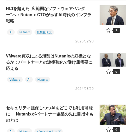
HCIを超えた“広範囲なソフトウェアベンダ
ー”へ：Nutanix CTOが示すAI時代のインフラ
戦略
1
AI
Nutanix
仮想化環境
2025/02/28
VMware買収による混乱はNutanixの好機とな
るか：パートナーとの連携強化で受け皿需要に
応える
0
VMware
AI
Nutanix
2024/08/29
セキュリティ担保しつつAIをどこでも利用可能
に──Nutanixがパートナー協業の先に目指すも
のとは
0
AI
Nutanix
パートナーシップ