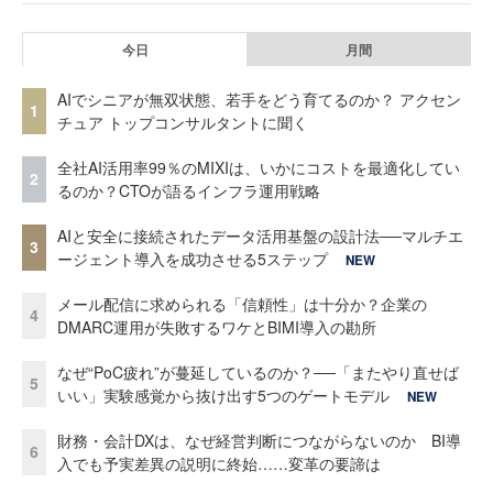
今日
月間
AIでシニアが無双状態、若手をどう育てるのか？ アクセン
1
チュア トップコンサルタントに聞く
全社AI活用率99％のMIXIは、いかにコストを最適化してい
2
るのか？CTOが語るインフラ運用戦略
AIと安全に接続されたデータ活用基盤の設計法──マルチエ
3
ージェント導入を成功させる5ステップ
NEW
メール配信に求められる「信頼性」は十分か？企業の
4
DMARC運用が失敗するワケとBIMI導入の勘所
なぜ“PoC疲れ”が蔓延しているのか？──「またやり直せば
5
いい」実験感覚から抜け出す5つのゲートモデル
NEW
財務・会計DXは、なぜ経営判断につながらないのか BI導
6
入でも予実差異の説明に終始……変革の要諦は