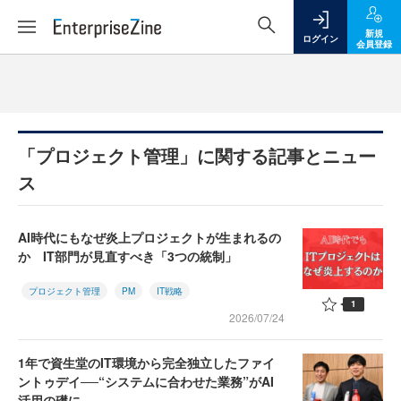
新規
ログイン
会員登録
「プロジェクト管理」に関する記事とニュー
ス
AI時代にもなぜ炎上プロジェクトが生まれるの
か IT部門が見直すべき「3つの統制」
プロジェクト管理
PM
IT戦略
1
2026/07/24
1年で資生堂のIT環境から完全独立したファイ
ントゥデイ──“システムに合わせた業務”がAI
活用の礎に