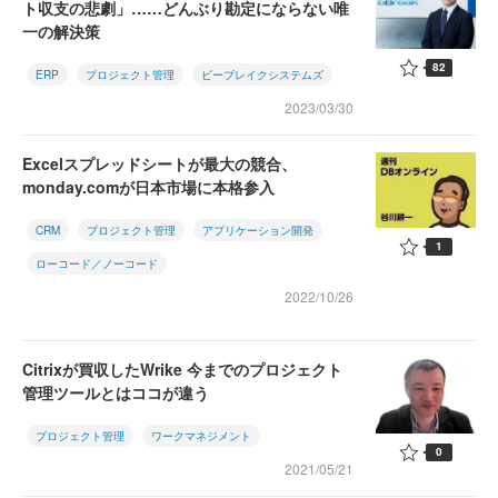
ト収支の悲劇」……どんぶり勘定にならない唯
一の解決策
82
ERP
プロジェクト管理
ビーブレイクシステムズ
2023/03/30
Excelスプレッドシートが最大の競合、
monday.comが日本市場に本格参入
CRM
プロジェクト管理
アプリケーション開発
1
ローコード／ノーコード
2022/10/26
Citrixが買収したWrike 今までのプロジェクト
管理ツールとはココが違う
プロジェクト管理
ワークマネジメント
0
2021/05/21