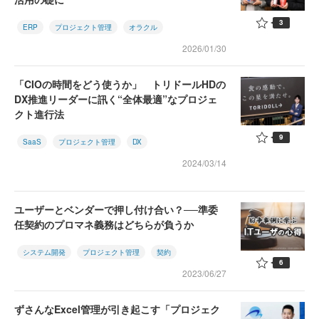
3
ERP
プロジェクト管理
オラクル
2026/01/30
「CIOの時間をどう使うか」 トリドールHDの
DX推進リーダーに訊く“全体最適”なプロジェ
クト進行法
9
SaaS
プロジェクト管理
DX
2024/03/14
ユーザーとベンダーで押し付け合い？──準委
任契約のプロマネ義務はどちらが負うか
システム開発
プロジェクト管理
契約
6
2023/06/27
ずさんなExcel管理が引き起こす「プロジェク