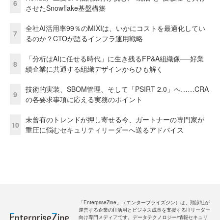
6
させたSnowflake基盤構築
全社AI活用率99％のMIXIは、いかにコストを最適化してい
7
るのか？CTOが語るインフラ運用戦略
「分析はAIに任せる時代」に生き残るFP&A組織像──好業
8
績企業に共通する組織デザインからひも解く
技術的実装、SBOM管理、そして「PSIRT 2.0」へ……CRA
9
の各要求事項に応える実務のポイント
未曾有のトレンドが押し寄せる今、ガートナーの専門家が
10
重圧に悩むセキュリティリーダーへ送るアドバイス
「EnterpriseZine」（エンタープライズジン）は、翔泳社が
運営する企業のIT活用とビジネス成長を支援するITリーダー
向け専門メディアです。データテクノロジー/情報セキュリ