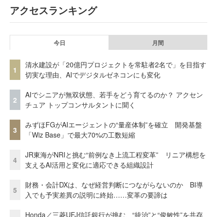
アクセスランキング
今日
月間
清水建設が「20億円プロジェクトを常駐者2名で」を目指す
1
切実な理由、AIでデジタルゼネコンにも変化
AIでシニアが無双状態、若手をどう育てるのか？ アクセン
2
チュア トップコンサルタントに聞く
みずほFGがAIエージェントの“量産体制”を確立 開発基盤
3
「Wiz Base」で最大70%の工数短縮
JR東海がNRIと挑む“前例なき上流工程変革” リニア構想を
4
支えるAI活用と変化に適応できる組織設計
財務・会計DXは、なぜ経営判断につながらないのか BI導
5
入でも予実差異の説明に終始……変革の要諦は
Honda／三菱UFJ信託銀行が挑む、“統治”と“俊敏性”を共存