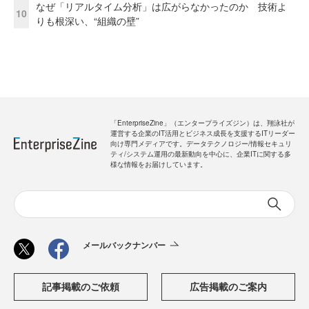
なぜ「リアルタイム分析」は広がらなかったのか 技術よ
10
りも根深い、“組織の壁”
「EnterpriseZine」（エンタープライズジン）は、翔泳社が
運営する企業のIT活用とビジネス成長を支援するITリーダー
向け専門メディアです。データテクノロジー/情報セキュリ
ティ/システム運用の最新動向を中心に、企業ITに関する多
様な情報をお届けしています。
メールバックナンバー
記事掲載のご依頼
広告掲載のご案内