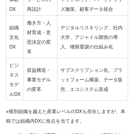
DX
再設計
ズ施策、顧客データ統合
働き方・人
組織
デジタルリスキリング、社内
材育成・意
文化
大学、アジャイル開発の導
思決定の変
DX
入、権限委譲の仕組み化
革
ビジ
収益構造・
サブスクリプション化、プラ
ネス
事業モデル
ットフォーム構築、データ販
モデ
の変革
売、エコシステム形成
ルDX
※個別組織を越えた産業レベルのDXも存在しますが、本
稿では組織内DXに焦点を当てます。