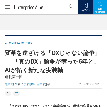
新規
ログイン
会員登録
EnterpriseZine Press
変革を遠ざける「DXじゃない論争」
──「真のDX」論争が奪った5年と、
AIが拓く新たな実装軸
連載第一回
熊本 耕作
[著] /
京部康男 (編集部)
[編]
2025/12/05 10:00
AI
DX
「それはDXではない」という定義論争が、現場の変革を5年も