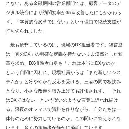
れない。ある金融機関の営業部門では、顧客データのデ
ジタル統合により訪問効率が35％改善したにもかかわら
ず、「本質的な変革ではない」という理由で継続支援が
打ち切られました。
最も疲弊しているのは、現場のDX担当者です。経営層
は「真のDX」の明確な定義を持たないまま漠然とした変
革を求め、DX推進者自身も「これは本当にDXなのか」
という自問に囚われ、現場社員からは「また新しいシス
テムか」と冷ややかな反応を受ける。三者の間で板挟み
となり、小さな改善を積み上げても評価されず、「それ
はDXではない」という呪いのような言葉に追われ続け
る。深夜のオフィスで資料を作りながら、自分たちは一
体何のために努力しているのか。この問いに答えられな
いまま、多くの担当者が静かに消耗しています。