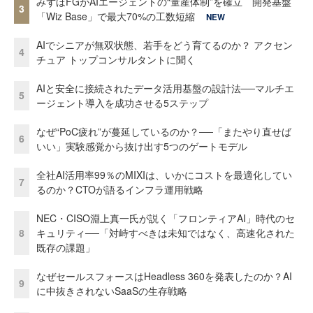
みずほFGがAIエージェントの“量産体制”を確立 開発基盤
3
「Wiz Base」で最大70%の工数短縮
NEW
AIでシニアが無双状態、若手をどう育てるのか？ アクセン
4
チュア トップコンサルタントに聞く
AIと安全に接続されたデータ活用基盤の設計法──マルチエ
5
ージェント導入を成功させる5ステップ
なぜ“PoC疲れ”が蔓延しているのか？──「またやり直せば
6
いい」実験感覚から抜け出す5つのゲートモデル
全社AI活用率99％のMIXIは、いかにコストを最適化してい
7
るのか？CTOが語るインフラ運用戦略
NEC・CISO淵上真一氏が説く「フロンティアAI」時代のセ
8
キュリティ──「対峙すべきは未知ではなく、高速化された
既存の課題」
なぜセールスフォースはHeadless 360を発表したのか？AI
9
に中抜きされないSaaSの生存戦略