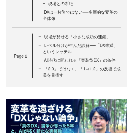
現場との断絶
DXは一枚岩ではない──多層的な変革の
全体像
現場が見せる「小さな成功の連鎖」
レベル分けが生んだ誤解──「DX未満」
というレッテル
Page
2
AI時代に問われる「実装型DX」の条件
「2.0」ではなく、「1→1.2」の反復で成
長を目指す