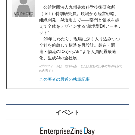
公益財団法人九州先端科学技術研究所
（ISIT）特別研究員。現場から経営戦略、
組織開発、AI活用まで——部門と領域を越
えて全体をデザインする"越境型DXアーキテ
クト"。
20年にわたり、現場に深く入り込みつつ
全社を俯瞰して構造を再設計。製造・調
達・物流のDXからAIによる人員配置最適
化、生成AIの全社展...
※プロフィールは、執筆時点、または直近の記事の寄稿時点で
の内容です
この著者の最近の執筆記事
イベント