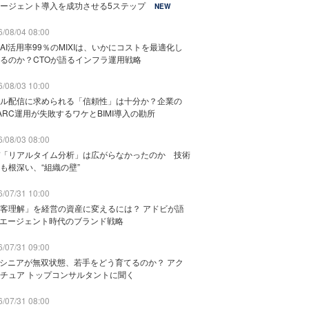
ージェント導入を成功させる5ステップ
NEW
/08/04 08:00
AI活用率99％のMIXIは、いかにコストを最適化し
るのか？CTOが語るインフラ運用戦略
/08/03 10:00
ル配信に求められる「信頼性」は十分か？企業の
ARC運用が失敗するワケとBIMI導入の勘所
/08/03 08:00
「リアルタイム分析」は広がらなかったのか 技術
も根深い、“組織の壁”
/07/31 10:00
客理解」を経営の資産に変えるには？ アドビが語
Iエージェント時代のブランド戦略
/07/31 09:00
でシニアが無双状態、若手をどう育てるのか？ アク
チュア トップコンサルタントに聞く
/07/31 08:00