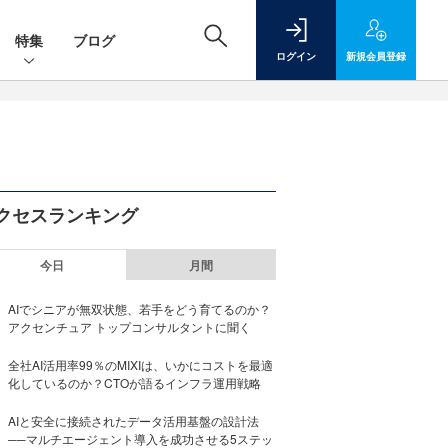
特集
ブログ
ログイン
新規
会員登録
クセスランキング
今日
月間
AIでシニアが無双状態、若手をどう育てるのか？
アクセンチュア トップコンサルタントに聞く
全社AI活用率99％のMIXIは、いかにコストを最適
化しているのか？CTOが語るインフラ運用戦略
AIと安全に接続されたデータ活用基盤の設計法
──マルチエージェント導入を成功させる5ステッ