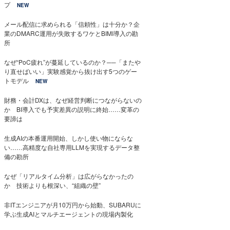
プ
NEW
メール配信に求められる「信頼性」は十分か？企
業のDMARC運用が失敗するワケとBIMI導入の勘
所
なぜ“PoC疲れ”が蔓延しているのか？──「またや
り直せばいい」実験感覚から抜け出す5つのゲー
トモデル
NEW
財務・会計DXは、なぜ経営判断につながらないの
か BI導入でも予実差異の説明に終始……変革の
要諦は
生成AIの本番運用開始、しかし使い物にならな
い……高精度な自社専用LLMを実現するデータ整
備の勘所
なぜ「リアルタイム分析」は広がらなかったの
か 技術よりも根深い、“組織の壁”
非ITエンジニアが月10万円から始動、SUBARUに
学ぶ生成AIとマルチエージェントの現場内製化