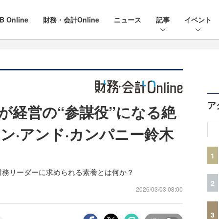
B Online
財務・会計Online
ニュース
記事
イベント
ア
門が経営の“参謀役”になる絶
ン·アンド·カンパニー鈴木
1
財務リーダーに求められる素養とは何か？
2
2026/03/03 08:00
3