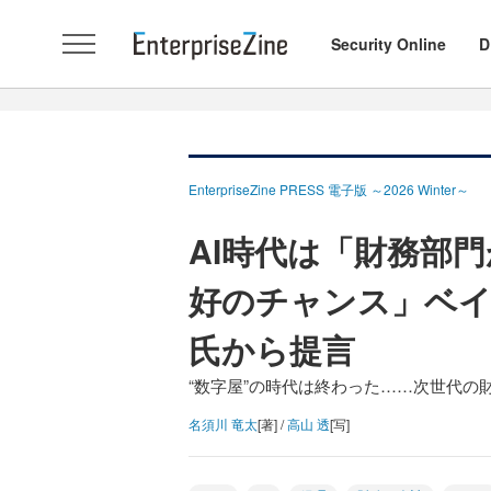
Security Online
D
EnterpriseZine PRESS 電子版 ～2026 Winter～
AI時代は「財務部
好のチャンス」ベイ
氏から提言
“数字屋”の時代は終わった……次世代の
名須川 竜太
[著] /
高山 透
[写]