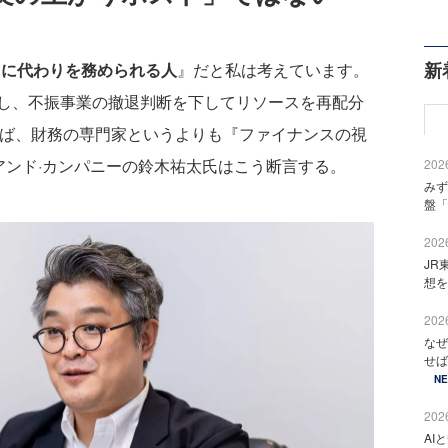
新
きに代わりを務められる人
』だと私は考えています。
し、不振事業の撤退判断を下してリソースを再配分
れば、財務の専門家というよりも『ファイナンスの視
アンド·カンパニーの鈴木祐太氏はこう断言する。
2026
みず
盤「
2026
JR
想を
2026
なぜ
せば
N
2026
AI