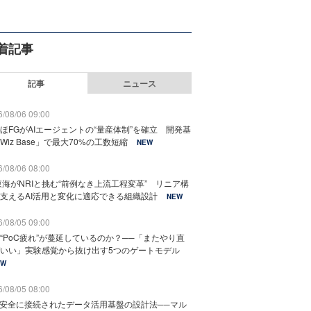
着記事
記事
ニュース
/08/06 09:00
ほFGがAIエージェントの“量産体制”を確立 開発基
Wiz Base」で最大70%の工数短縮
NEW
/08/06 08:00
東海がNRIと挑む“前例なき上流工程変革” リニア構
支えるAI活用と変化に適応できる組織設計
NEW
/08/05 09:00
“PoC疲れ”が蔓延しているのか？──「またやり直
いい」実験感覚から抜け出す5つのゲートモデル
EW
/08/05 08:00
と安全に接続されたデータ活用基盤の設計法──マル