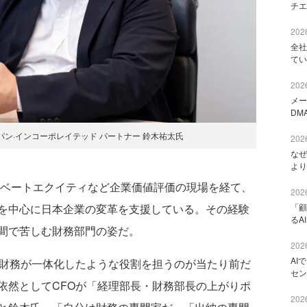
チエ
2026
全社
てい
2026
メー
DM
ャパン·インコーポレイテッド パートナー 鈴木祐太氏
2026
なぜ
より
イベートエクイティなど企業価値評価の現場を経て、
2026
「顧
を中心に日本企業の変革を支援している。その経験
るA
間で苦しむ財務部門の姿だ。
2026
AI
財務が一体化したような役割を担うのが当たり前だ
セン
依然としてCFOが「経理部長・財務部長の上がりポ
2026