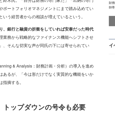
と鈴木氏。「自分は財務の専門家だ」「出納の専門
財
BI
やポートフォリオマネジメントにまで踏み込めてい
という経営者からの相談が増えているという。
り、銀行と融資の折衝をしていれば安泰だった時代
理業務から戦略的なファイナンス機能へシフトさせ
イ
」、そんな切実な声が同氏の下には寄せられてい
anning & Analysis：財務計画・分析）の導入を進め
はあるが、「今は形だけでなく実質的な機能をいか
は指摘する。
へ、トップダウンの号令も必要