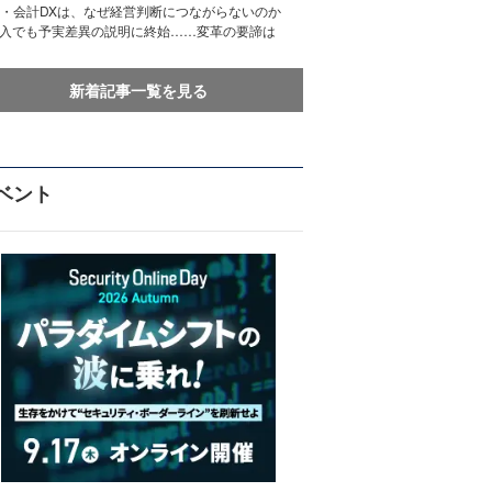
務・会計DXは、なぜ経営判断につながらないのか
導入でも予実差異の説明に終始……変革の要諦は
新着記事一覧を見る
ベント