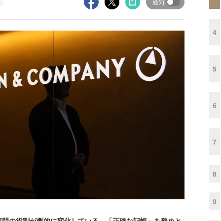
通知
4
5
6
7
8
9
門の役割が劇的に変化している。「正確な記帳」を務めと