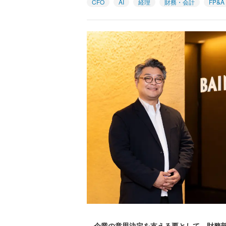
CFO
AI
経理
財務・会計
FP&A
企業の意思決定を支える要として、財務部