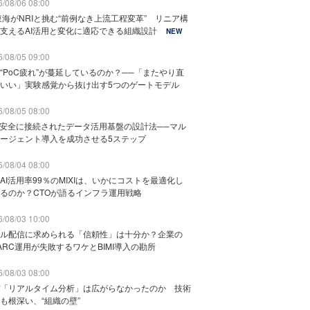
/08/06 08:00
東海がNRIと挑む“前例なき上流工程変革” リニア構
支えるAI活用と変化に適応できる組織設計
NEW
/08/05 09:00
“PoC疲れ”が蔓延しているのか？──「またやり直
いい」実験感覚から抜け出す5つのゲートモデル
/08/05 08:00
と安全に接続されたデータ活用基盤の設計法──マル
ージェント導入を成功させる5ステップ
/08/04 08:00
AI活用率99％のMIXIは、いかにコストを最適化し
るのか？CTOが語るインフラ運用戦略
/08/03 10:00
ル配信に求められる「信頼性」は十分か？企業の
ARC運用が失敗するワケとBIMI導入の勘所
/08/03 08:00
「リアルタイム分析」は広がらなかったのか 技術
も根深い、“組織の壁”