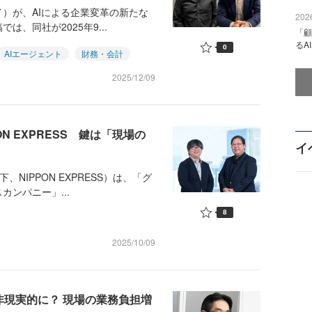
イ）が、AIによる企業変革の新たな
2026
、同社が2025年9...
「顧
るA
0
AIエージェント
財務・会計
2025/12/09
PON EXPRESS 鍵は「現場の
イ
、NIPPON EXPRESS）は、「グ
ンパニー」...
8
2025/10/09
は非現実的に？ 現場の業務負担増