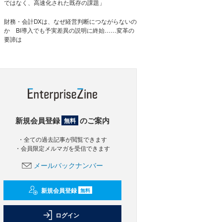
ではなく、高速化された既存の課題」
財務・会計DXは、なぜ経営判断につながらないの
か BI導入でも予実差異の説明に終始……変革の
要諦は
新規会員登録
のご案内
無料
・全ての過去記事が閲覧できます
・会員限定メルマガを受信できます
メールバックナンバー
新規会員登録
無料
ログイン