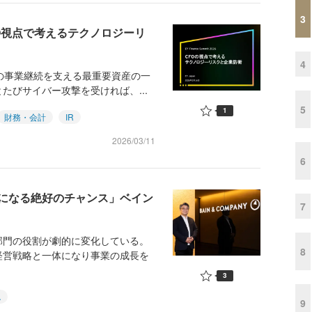
3
FO視点で考えるテクノロジーリ
4
業の事業継続を支える最重要資産の一
たびサイバー攻撃を受ければ、...
5
1
財務・会計
IR
2026/03/11
6
”になる絶好のチャンス」ベイン
7
門の役割が劇的に変化している。
8
経営戦略と一体になり事業の成長を
3
A
9