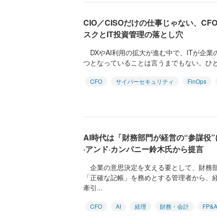
CIO／CISOだけの仕事じゃない、C
スクとIT投資管理の落とし穴
DXやAI利用の拡大が進む中で、ITが企
つとなっていることは言うまでもない。ひと
CFO
サイバーセキュリティ
FinOps
AI時代は「財務部門が経営の“参謀役
·アンド·カンパニー鈴木氏から提言
企業の意思決定を支える要として、財務部
「正確な記帳」を務めとする管理者から、
牽引...
CFO
AI
経理
財務・会計
FP&