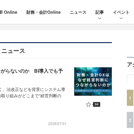
B Online
財務・会計Online
ニュース
記事
イベント
とニュース
ア
がらないのか BI導入でも予
く、法改正などを背景にシステム導
取り組みがどこまで“経営判断の
1
34
2
2026/07/31