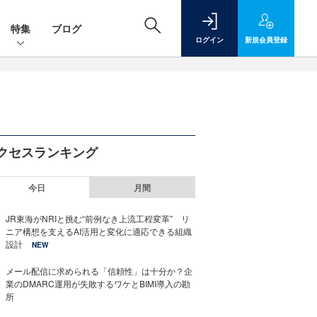
特集
ブログ
ログイン
新規
会員登録
クセスランキング
今日
月間
JR東海がNRIと挑む“前例なき上流工程変革” リ
ニア構想を支えるAI活用と変化に適応できる組織
設計
NEW
メール配信に求められる「信頼性」は十分か？企
業のDMARC運用が失敗するワケとBIMI導入の勘
所