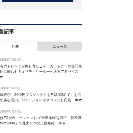
着記事
記事
ニュース
/08/07 09:00
有のトレンドが押し寄せる今、ガートナーの専門家
圧に悩むセキュリティリーダーへ送るアドバイス
EW
/08/07 08:00
建設が「20億円プロジェクトを常駐者2名で」を目
切実な理由、AIでデジタルゼネコンにも変化
NEW
/08/06 09:00
ほFGがAIエージェントの“量産体制”を確立 開発基
Wiz Base」で最大70%の工数短縮
NEW