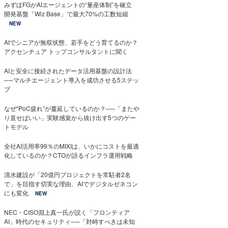
みずほFGがAIエージェントの“量産体制”を確立
開発基盤「Wiz Base」で最大70%の工数短縮
NEW
AIでシニアが無双状態、若手をどう育てるのか？
アクセンチュア トップコンサルタントに聞く
AIと安全に接続されたデータ活用基盤の設計法
──マルチエージェント導入を成功させる5ステッ
プ
なぜ“PoC疲れ”が蔓延しているのか？──「またや
り直せばいい」実験感覚から抜け出す5つのゲー
トモデル
全社AI活用率99％のMIXIは、いかにコストを最適
化しているのか？CTOが語るインフラ運用戦略
清水建設が「20億円プロジェクトを常駐者2名
で」を目指す切実な理由、AIでデジタルゼネコン
にも変化
NEW
NEC・CISO淵上真一氏が説く「フロンティア
AI」時代のセキュリティ──「対峙すべきは未知