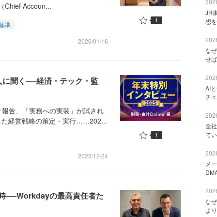
2026
f Accoun...
JR
1
想を
基準
2026
2026/01/16
なぜ
せば
2026
人に聞く──経済・テック・監
AI
チエ
報告、「実務への実装」が試され
2026
経営戦略の策定・実行……202...
全社
てい
1
2026
2025/12/24
メー
DM
2026
─Workdayの最高責任者た
なぜ
より