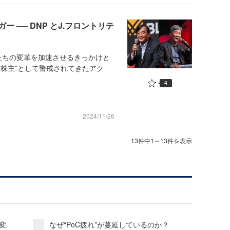
 ── DNP とJ.フロントリテ
たちの変革を加速させるきっかけと
う株主”として警戒されてきたアク
4
2024/11/26
13件中1～13件を表示
変
なぜ“PoC疲れ”が蔓延しているのか？