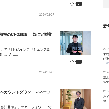
2
2026/02/27
新
AI前提のCFO組織──既に定型業
2026
向けて「FP&Aインテリジェンス部」
、AIエ...
未曾
が重
4
N
2026/01/26
2026
清水
指す
2026
用へカウントダウン マネーフ
みず
」
盤「
ス会計基準」。マネーフォワードで