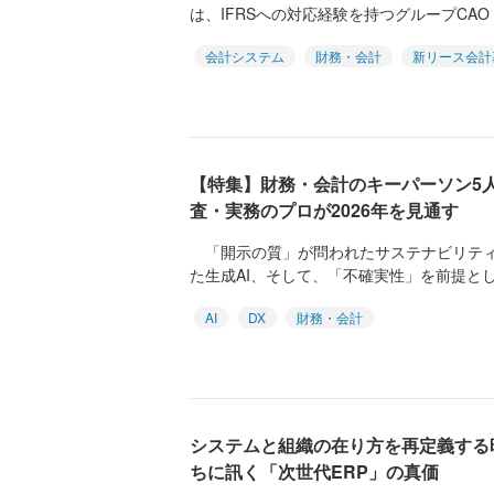
は、IFRSへの対応経験を持つグループCAO（Chie
会計システム
財務・会計
新リース会計
【特集】財務・会計のキーパーソン5
査・実務のプロが2026年を見通す
「開示の質」が問われたサステナビリティ
た生成AI、そして、「不確実性」を前提とした
AI
DX
財務・会計
システムと組織の在り方を再定義する時─
ちに訊く「次世代ERP」の真価