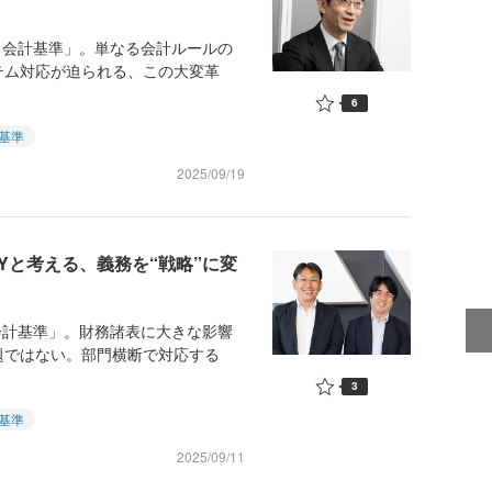
ス会計基準」。単なる会計ルールの
テム対応が迫られる、この大変革
6
基準
2025/09/19
Yと考える、義務を“戦略”に変
会計基準」。財務諸表に大きな影響
題ではない。部門横断で対応する
3
基準
2025/09/11