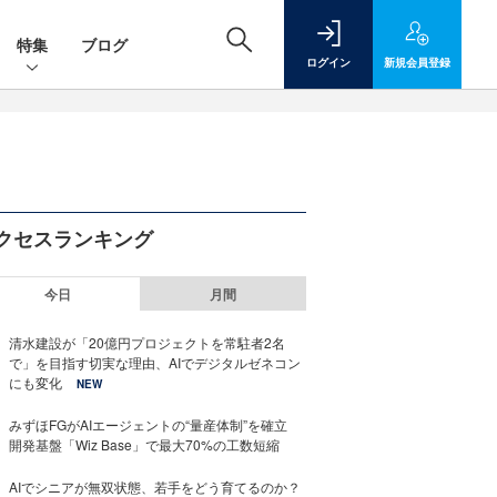
特集
ブログ
ログイン
新規
会員登録
クセスランキング
今日
月間
清水建設が「20億円プロジェクトを常駐者2名
で」を目指す切実な理由、AIでデジタルゼネコン
にも変化
NEW
みずほFGがAIエージェントの“量産体制”を確立
開発基盤「Wiz Base」で最大70%の工数短縮
AIでシニアが無双状態、若手をどう育てるのか？