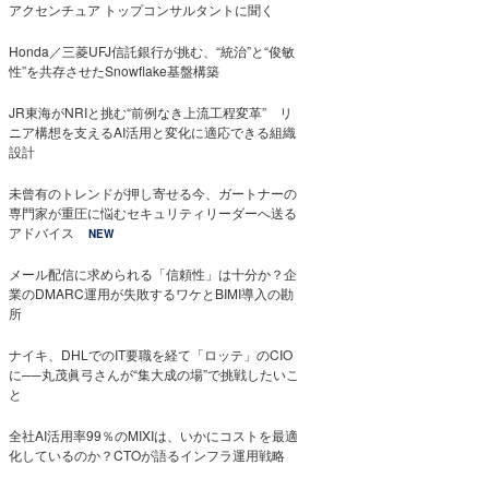
アクセンチュア トップコンサルタントに聞く
Honda／三菱UFJ信託銀行が挑む、“統治”と“俊敏
性”を共存させたSnowflake基盤構築
JR東海がNRIと挑む“前例なき上流工程変革” リ
ニア構想を支えるAI活用と変化に適応できる組織
設計
未曾有のトレンドが押し寄せる今、ガートナーの
専門家が重圧に悩むセキュリティリーダーへ送る
アドバイス
NEW
メール配信に求められる「信頼性」は十分か？企
業のDMARC運用が失敗するワケとBIMI導入の勘
所
ナイキ、DHLでのIT要職を経て「ロッテ」のCIO
に──丸茂眞弓さんが“集大成の場”で挑戦したいこ
と
全社AI活用率99％のMIXIは、いかにコストを最適
化しているのか？CTOが語るインフラ運用戦略