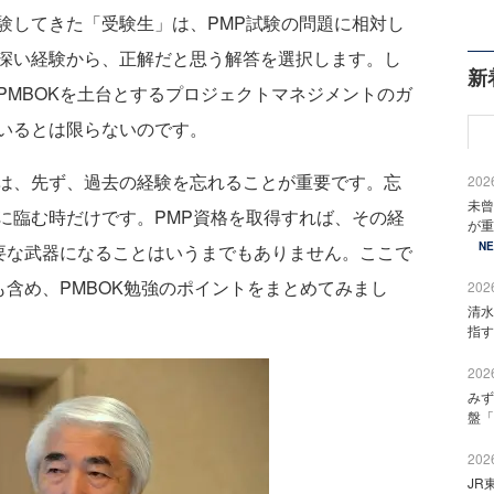
験してきた「受験生」は、PMP試験の問題に相対し
深い経験から、正解だと思う解答を選択します。し
新
PMBOKを土台とするプロジェクトマネジメントのガ
いるとは限らないのです。
は、先ず、過去の経験を忘れることが重要です。忘
2026
未曾
に臨む時だけです。PMP資格を取得すれば、その経
が重
N
重要な武器になることはいうまでもありません。ここで
も含め、PMBOK勉強のポイントをまとめてみまし
2026
清水
指す
2026
みず
盤「
2026
JR