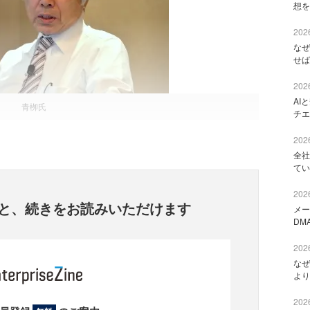
想を
2026
なぜ
せば
2026
AI
青栁氏
チエ
2026
全社
てい
2026
と、
続きをお読みいただけます
メー
DM
2026
なぜ
より
2026