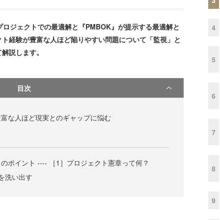
プロジェクトでの最適解と『PMBOK』が提示する最適解と
4
クト経験が豊富な人ほど陥りやすい問題について「監視」と
て解説します。
5
目次
6
豊富な人ほど現実とのギャップに悩む
7
ポイント ---- ［1］プロジェクト憲章って何？
8
を洗い出す
9