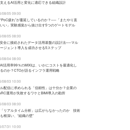
支えるAI活用と変化に適応できる組織設計
/08/05 09:00
“PoC疲れ”が蔓延しているのか？──「またやり直
いい」実験感覚から抜け出す5つのゲートモデル
/08/05 08:00
と安全に接続されたデータ活用基盤の設計法──マル
ージェント導入を成功させる5ステップ
/08/04 08:00
AI活用率99％のMIXIは、いかにコストを最適化し
るのか？CTOが語るインフラ運用戦略
/08/03 10:00
ル配信に求められる「信頼性」は十分か？企業の
ARC運用が失敗するワケとBIMI導入の勘所
/08/03 08:00
「リアルタイム分析」は広がらなかったのか 技術
も根深い、“組織の壁”
/07/31 10:00