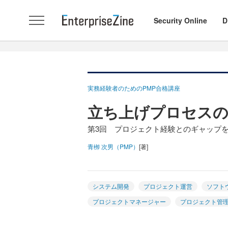
Security Online
D
実務経験者のためのPMP合格講座
立ち上げプロセス
第3回 プロジェクト経験とのギャップを
青栁 次男（PMP）
[著]
システム開発
プロジェクト運営
ソフト
プロジェクトマネージャー
プロジェクト管