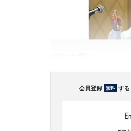
（
次ページへ続く
）
会員登録
する
無料