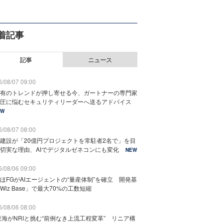
着記事
記事
ニュース
/08/07 09:00
有のトレンドが押し寄せる今、ガートナーの専門家
圧に悩むセキュリティリーダーへ送るアドバイス
EW
/08/07 08:00
建設が「20億円プロジェクトを常駐者2名で」を目
切実な理由、AIでデジタルゼネコンにも変化
NEW
/08/06 09:00
ほFGがAIエージェントの“量産体制”を確立 開発基
Wiz Base」で最大70%の工数短縮
/08/06 08:00
東海がNRIと挑む“前例なき上流工程変革” リニア構