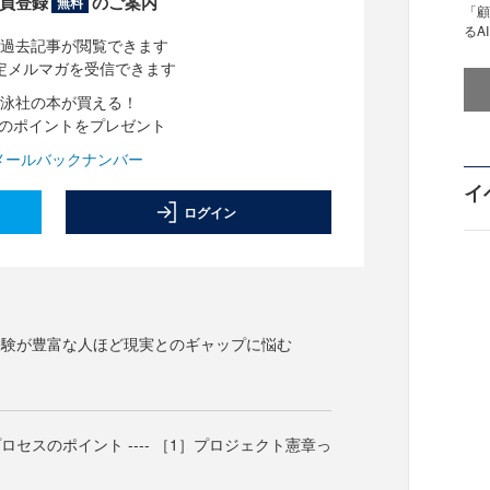
員登録
のご案内
無料
「顧
るA
過去記事が閲覧できます
定メルマガを受信できます
泳社の本が買える！
分のポイントをプレゼント
メールバックナンバー
イ
ログイン
経験が豊富な人ほど現実とのギャップに悩む
セスのポイント ---- ［1］プロジェクト憲章っ