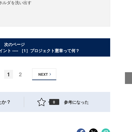
ホルダを洗い出す
次のページ
ト ---- ［1］プロジェクト憲章って何？
1
2
NEXT
たか？
参考になった
0