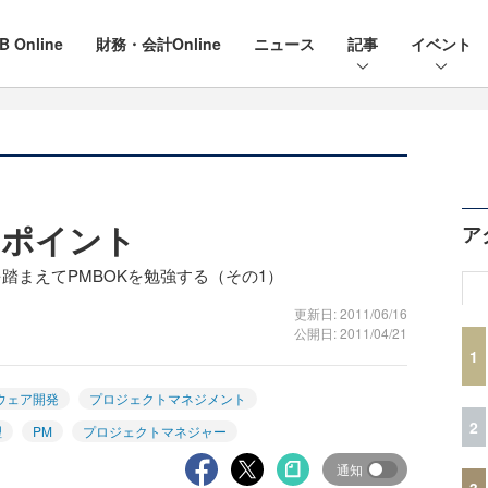
B Online
財務・会計Online
ニュース
記事
イベント
のポイント
ア
踏まえてPMBOKを勉強する（その1）
更新日: 2011/06/16
公開日: 2011/04/21
1
ウェア開発
プロジェクトマネジメント
2
理
PM
プロジェクトマネジャー
通知
3