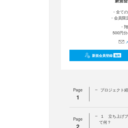
新規会
・全ての
・会員限
・翔
500円
新規会員登録
無料
Page
プロジェクト
1
１ 立ち上げプロ
Page
て何？
2