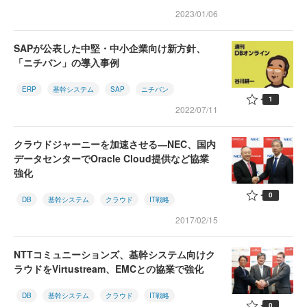
2023/01/06
SAPが公表した中堅・中小企業向け新方針、
「ニチバン」の導入事例
ERP
基幹システム
SAP
ニチバン
1
2022/07/11
クラウドジャーニーを加速させる―NEC、国内
データセンターでOracle Cloud提供など協業
強化
0
DB
基幹システム
クラウド
IT戦略
2017/02/15
NTTコミュニーションズ、基幹システム向けク
ラウドをVirtustream、EMCとの協業で強化
DB
基幹システム
クラウド
IT戦略
0