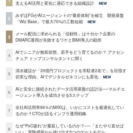
支えるAI活用と変化に適応できる組織設計
NEW
みずほFGがAIエージェントの“量産体制”を確立 開発基盤
2
「Wiz Base」で最大70%の工数短縮
NEW
メール配信に求められる「信頼性」は十分か？企業の
3
DMARC運用が失敗するワケとBIMI導入の勘所
AIでシニアが無双状態、若手をどう育てるのか？ アクセン
4
チュア トップコンサルタントに聞く
清水建設が「20億円プロジェクトを常駐者2名で」を目指す
5
切実な理由、AIでデジタルゼネコンにも変化
NEW
AIと安全に接続されたデータ活用基盤の設計法──マルチエ
6
ージェント導入を成功させる5ステップ
全社AI活用率99％のMIXIは、いかにコストを最適化してい
7
るのか？CTOが語るインフラ運用戦略
なぜ“PoC疲れ”が蔓延しているのか？──「またやり直せば
8
いい」実験感覚から抜け出す5つのゲートモデル