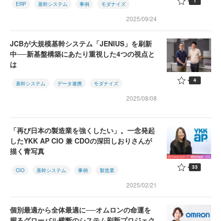
1
ERP
基幹システム
事例
モダナイズ
2025/09/24
JCBが大規模基幹システム「JENIUS」を刷新
中──新基盤構築にあたり重視した4つの視点と
は
4
基幹システム
データ連携
モダナイズ
2025/08/08
「再び日本の製造業を強くしたい」。一念発起
したYKK AP CIO 兼 CDOの深田しおりさんが
描く青写真
33
CIO
基幹システム
事例
製造業
2025/02/21
個別最適から全体最適に──オムロンの命運を
握るグローバル横断のシステム刷新プロジェク