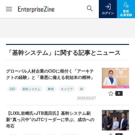
新規
ログイン
会員登録
「基幹システム」に関する記事とニュース
グローバル人材企業のCIOに根付く「アーキテ
クトの経験」と「最悪に備える前始末の精神」
CIO
基幹システム
事例
キャリア
AI
6
2026/02/27
【LIXIL岩﨑氏×JTB黒田氏】基幹システム刷
新“真っ只中”のJTCリーダーに学ぶ、成功への
布石