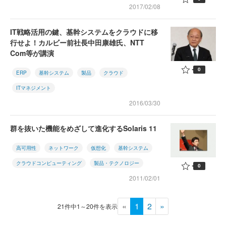
2017/02/08
IT戦略活用の鍵、基幹システムをクラウドに移
行せよ！カルビー前社長中田康雄氏、NTT
Com等が講演
0
ERP
基幹システム
製品
クラウド
ITマネジメント
2016/03/30
群を抜いた機能をめざして進化するSolaris 11
高可用性
ネットワーク
仮想化
基幹システム
クラウドコンピューティング
製品・テクノロジー
0
2011/02/01
«
1
2
»
21件中1～20件を表示