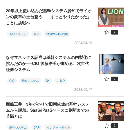
20年以上使い込んだ基幹システム脱却でライオ
ンの変革の土台整う 「ずっとやりたかった」
ことに挑戦へ
2
基幹システム
事例
物流2024年問題
2024/04/19
なぜマネックス証券は基幹システムの内製化に
挑んだのか──CIO 後藤浩氏が進める、次世代
証券システム
3
CIO
基幹システム
DX
内製化
2023/10/17
商船三井、3年がかりで旧態依然の基幹システ
ムから脱却。SaaS/iPaaSベースに刷新までの
苦悩とは
5
基幹システム
SAP
インフォマティカ