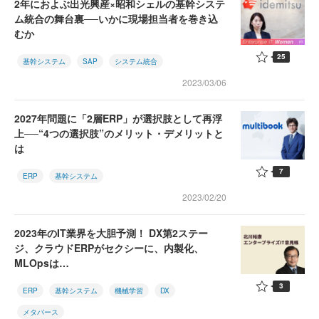
2年におよぶ出光興産×昭和シェルの基幹システ
ム統合の舞台裏──いかに現場担当者を巻き込
むか
25
基幹システム
SAP
システム統合
2023/03/06
2027年問題に「2層ERP」が選択肢として再浮
上──“4つの選択肢”のメリット・デメリットと
は
7
ERP
基幹システム
2023/02/20
2023年のIT業界を大胆予測！ DX第2ステー
ジ、クラウドERPがセクシーに、内製化、
MLOpsは…
3
ERP
基幹システム
機械学習
DX
メタバース