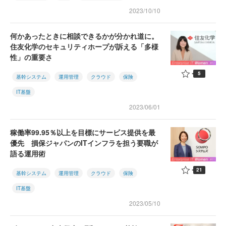
2023/10/10
何かあったときに相談できるかが分かれ道に。
住友化学のセキュリティホープが訴える「多様
性」の重要さ
5
基幹システム
運用管理
クラウド
保険
IT基盤
2023/06/01
稼働率99.95％以上を目標にサービス提供を最
優先 損保ジャパンのITインフラを担う要職が
語る運用術
21
基幹システム
運用管理
クラウド
保険
IT基盤
2023/05/10