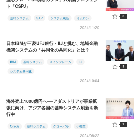
ト「CSPJ」
6
基幹システム
SAP
システム刷新
オムロン
2024/11/20
日本IBMが三菱UFJ銀行・IIJと挑む、地域金融
機関システムの「共同化の共同化」とは？
IBM
基幹システム
メインフレーム
IIJ
3
システム共同化
2024/10/04
海外売上1000億円へ──アダストリアが事業拡
張に向け、アジア各国の基幹システム刷新を断
行中
2
Oracle
基幹システム
グローバル
小売業
2024/08/22