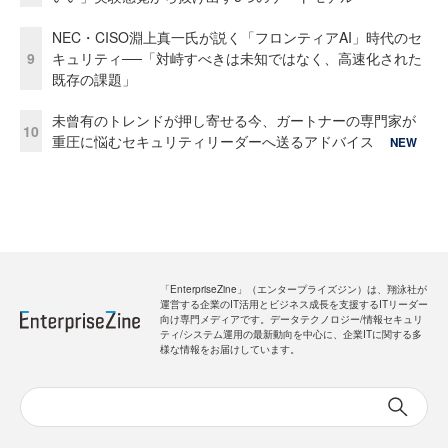
NEC・CISO淵上真一氏が説く「フロンティアAI」時代のセ
9
キュリティ──「対峙すべきは未知ではなく、高速化された
既存の課題」
未曾有のトレンドが押し寄せる今、ガートナーの専門家が
10
重圧に悩むセキュリティリーダーへ送るアドバイス
NEW
「EnterpriseZine」（エンタープライズジン）は、翔泳社が
運営する企業のIT活用とビジネス成長を支援するITリーダー
向け専門メディアです。データテクノロジー/情報セキュリ
ティ/システム運用の最新動向を中心に、企業ITに関する多
様な情報をお届けしています。